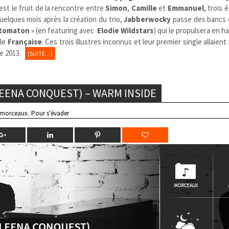
est le fruit de la rencontre entre
Simon
,
Camille
et
Emmanuel
, trois 
Quelques mois après la création du trio,
Jabberwocky
passe des bancs d
tomaton
» (en featuring avec
Elodie Wildstars
) qui le propulsera en h
ale
Française
. Ces trois illustres inconnus et leur premier single allaient 
e 2013.
(SUITE…)
LEENA CONQUEST) – WARM INSIDE
 morceaux
,
Pour s'évader