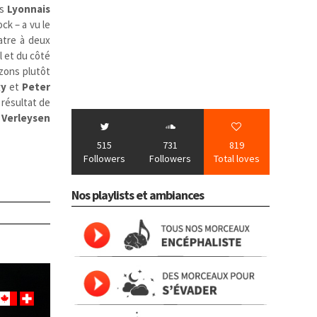
s
Lyonnais
ck – a vu le
atre à deux
l et du côté
izons plutôt
gy
et
Peter
 résultat de
 Verleysen
515
731
819
Followers
Followers
Total loves
Nos playlists et ambiances