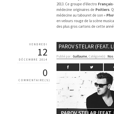
2013. Ce groupe d’électro
Français
médecine originaires de
Poitiers
. 
médecine au tabouret de son «
Pho
en velours rouge de la scène music
des plus gros cartons de cette anné
VENDREDI
PAROV STELAR (FEAT. 
12
Publié par :
Guillaume
, Catégorie(s) :
Nos
DÉCEMBRE 2014
0
COMMENTAIRE(S)