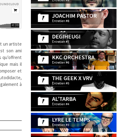
t un artiste
est son ami
és qu’offrent
que mais il
composer et
autodidacte,
également à