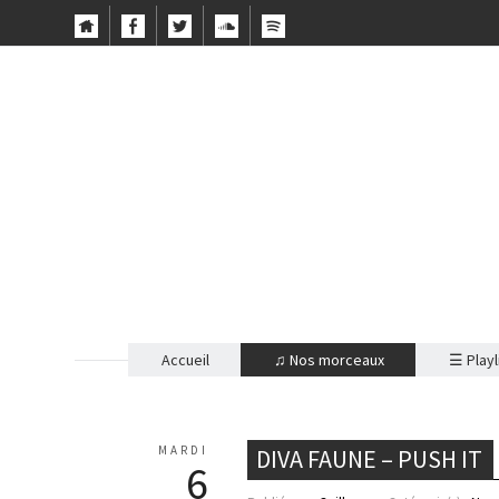
Accueil
♫ Nos morceaux
☰ Playl
MARDI
DIVA FAUNE – PUSH IT
6