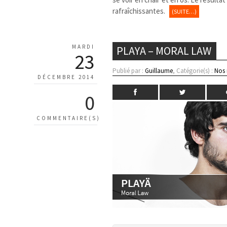
rafraîchissantes.
(SUITE…)
MARDI
PLAYA – MORAL LAW
23
Publié par :
Guillaume
, Catégorie(s) :
Nos
DÉCEMBRE 2014
0
COMMENTAIRE(S)