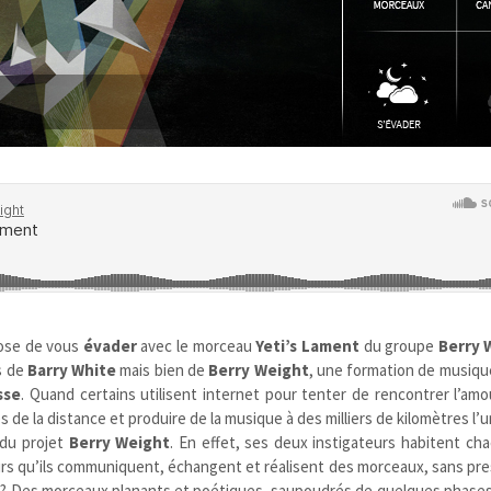
ose de vous
évader
avec le morceau
Yeti’s Lament
du groupe
Berry 
as de
Barry White
mais bien de
Berry Weight
, une formation de musiq
sse
. Quand certains utilisent internet pour tenter de rencontrer l’amo
s de la distance et produire de la musique à des milliers de kilomètres l’un
é du projet
Berry Weight
. En effet, ses deux instigateurs habitent ch
eurs qu’ils communiquent, échangent et réalisent des morceaux, sans pr
tat ? Des morceaux planants et poétiques, saupoudrés de quelques phase