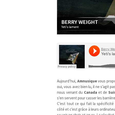
Aujourd’hui,
Amnusique
vous prop
oui, vous avez bien lu, il ne s’agit p
nous venant du
Canada
et de
Sui
s’en servent pour casser les barrière
C’est tout ce qui fait la spécificit
côté et c’est grâce à leurs ordinat
se voir en chair et en os. Le résul