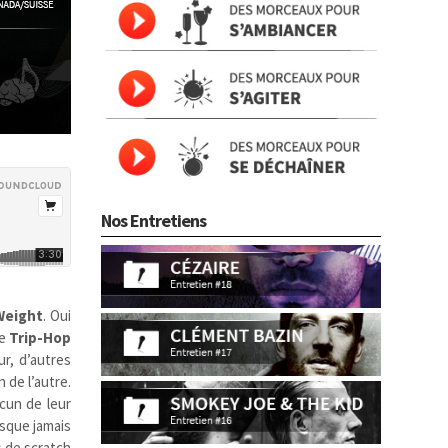
Nos Entretiens
Weight
. Oui
ue
Trip-Hop
ur, d’autres
 de l’autre.
acun de leur
esque jamais
s de scratch