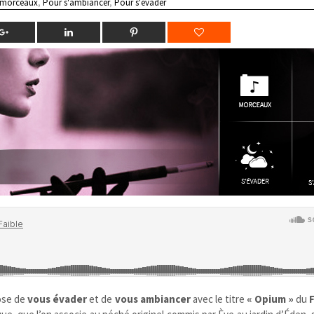
 morceaux
,
Pour s'ambiancer
,
Pour s'évader
ose de
vous évader
et de
vous ambiancer
avec le titre
« Opium »
du