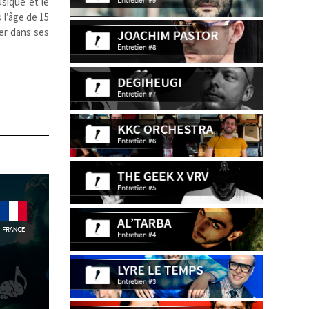
sique et le
 l’âge de 15
rer dans ses