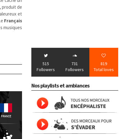
 se cache un
, produit de
haleureux et
 Le
Français
les musiques
515
731
819
Followers
Followers
Total loves
Nos playlists et ambiances