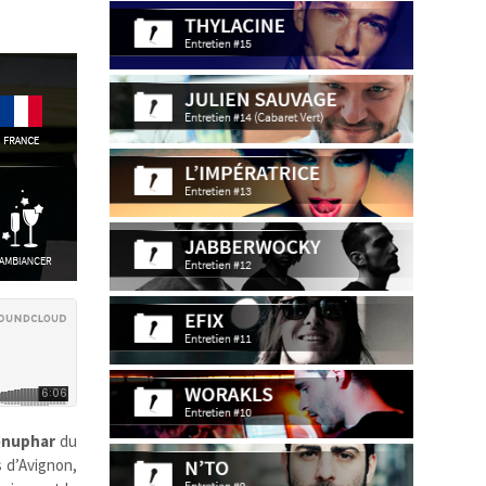
nuphar
du
s d’Avignon,