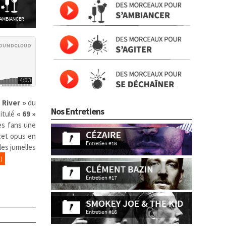
 River »
du
Nos Entretiens
titulé
« 69 »
es fans une
 cet opus en
les jumelles
)