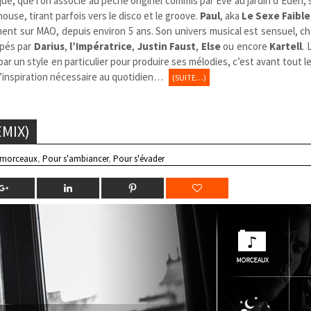
ue, que l’on associe au péché originel commis par Ève au jardin d’Éden,
se, tirant parfois vers le disco et le groove.
Paul
, aka
Le Sexe Faible
ment sur MAO, depuis environ 5 ans. Son univers musical est sensuel, c
ppés par
Darius
,
l’Impératrice
,
Justin Faust
,
Else
ou encore
Kartell
.
par un style en particulier pour produire ses mélodies, c’est avant tout 
l’inspiration nécessaire au quotidien…
(SUITE…)
EMIX)
 morceaux
,
Pour s'ambiancer
,
Pour s'évader