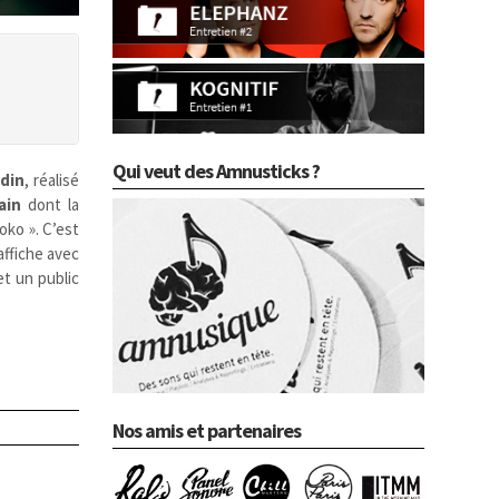
Qui veut des Amnusticks ?
din
, réalisé
ain
dont la
oko ». C’est
ffiche avec
et un public
Nos amis et partenaires