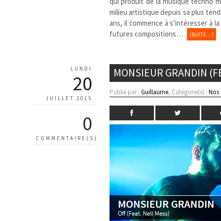
qui produit de la musique techno m
milieu artistique depuis sa plus te
ans, il commence à s’intéresser à l
futures compositions…
(SUITE…)
LUNDI
MONSIEUR GRANDIN (FE
20
Publié par :
Guillaume
, Catégorie(s) :
Nos
JUILLET 2015
0
COMMENTAIRE(S)