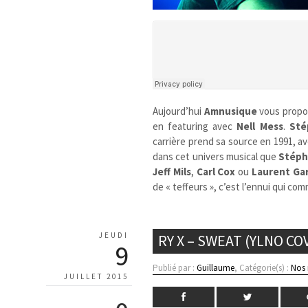
Aujourd’hui
Amnusique
vous prop
en featuring avec
Nell Mess
.
Sté
carrière prend sa source en 1991, av
dans cet univers musical que
Stép
Jeff Mils
,
Carl Cox
ou
Laurent Ga
de « teffeurs », c’est l’ennui qui c
JEUDI
RY X – SWEAT (YLNO CO
9
Publié par :
Guillaume
, Catégorie(s) :
Nos
JUILLET 2015