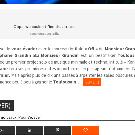
ose de
vous évader
avec le morceau intitulé
« Off »
de
Monsieur Gran
phane Grandin
aka
Monsieur Grandin
est un beatmaker
Toulous
ec un premier projet solo de musique minimale et techno, intitulé « Kon
hane
fera ses premières dates importantes en partageant notamment l’a
rnier
. Mais après plus de dix ans passés à arpenter les salles obscures 
ommence peu à peu à gagner le
Toulousain
…
(SUITE…)
VER)
 morceaux
,
Pour s'évader