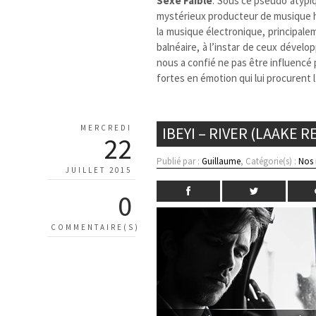
Sexe Faible
. Sous ce pseudo atypiq
mystérieux producteur de musique hou
la musique électronique, principale
balnéaire, à l’instar de ceux dévelo
nous a confié ne pas être influencé 
fortes en émotion qui lui procurent 
MERCREDI
IBEYI – RIVER (LAAKE R
22
Publié par :
Guillaume
, Catégorie(s) :
Nos
JUILLET 2015
0
COMMENTAIRE(S)