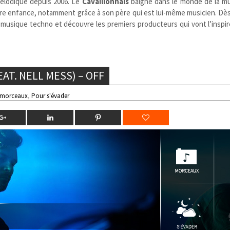
élodique depuis 2006. Le
Cavaillonnais
baigne dans le monde de la mu
ndre enfance, notamment grâce à son père qui est lui-même musicien. Dès
a musique techno et découvre les premiers producteurs qui vont l’inspi
AT. NELL MESS) – OFF
 morceaux
,
Pour s'évader