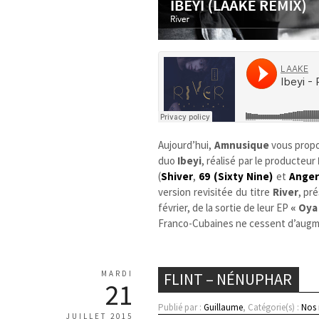
Aujourd’hui,
Amnusique
vous prop
duo
Ibeyi
, réalisé par le producteur
(
Shiver
,
69 (Sixty Nine)
et
Ange
version revisitée du titre
River
, pr
février, de la sortie de leur EP
« Oya
Franco-Cubaines ne cessent d’augm
MARDI
FLINT – NÉNUPHAR
21
Publié par :
Guillaume
, Catégorie(s) :
Nos
JUILLET 2015