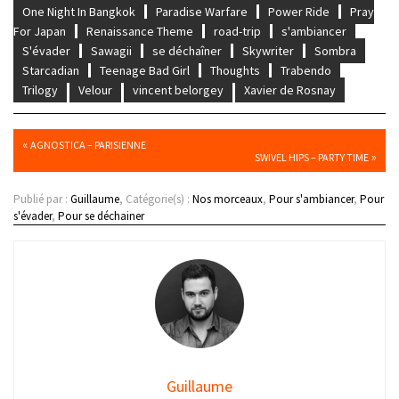
One Night In Bangkok
Paradise Warfare
Power Ride
Pray
For Japan
Renaissance Theme
road-trip
s'ambiancer
S'évader
Sawagii
se déchaîner
Skywriter
Sombra
Starcadian
Teenage Bad Girl
Thoughts
Trabendo
Trilogy
Velour
vincent belorgey
Xavier de Rosnay
«
AGNOSTICA – PARISIENNE
»
SWIVEL HIPS – PARTY TIME
Publié par :
Guillaume
, Catégorie(s) :
Nos morceaux
,
Pour s'ambiancer
,
Pour
s'évader
,
Pour se déchainer
Guillaume