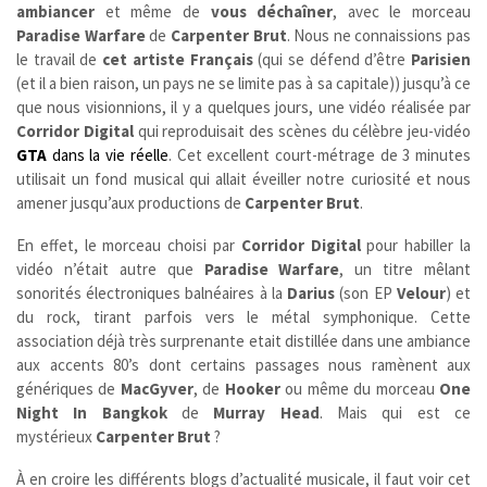
ambiancer
et même de
vous déchaîner
, avec le morceau
Paradise Warfare
de
Carpenter Brut
. Nous ne connaissions pas
le travail de
cet artiste Français
(qui se défend d’être
Parisien
(et il a bien raison, un pays ne se limite pas à sa capitale)) jusqu’à ce
que nous visionnions, il y a quelques jours, une vidéo réalisée par
Corridor Digital
qui reproduisait des scènes du célèbre jeu-vidéo
GTA
dans la vie réelle
. Cet excellent court-métrage de 3 minutes
utilisait un fond musical qui allait éveiller notre curiosité et nous
amener jusqu’aux productions de
Carpenter Brut
.
En effet, le morceau choisi par
Corridor Digital
pour habiller la
vidéo n’était autre que
Paradise Warfare
, un titre mêlant
sonorités électroniques balnéaires à la
Darius
(son EP
Velour
) et
du rock, tirant parfois vers le métal symphonique. Cette
association déjà très surprenante etait distillée dans une ambiance
aux accents 80’s dont certains passages nous ramènent aux
génériques de
MacGyver
, de
Hooker
ou même du morceau
One
Night In Bangkok
de
Murray Head
. Mais qui est ce
mystérieux
Carpenter Brut
?
À en croire les différents blogs d’actualité musicale, il faut voir cet