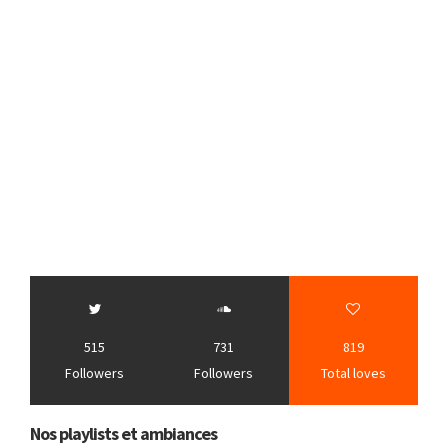
515
731
819
Followers
Followers
Total loves
Nos playlists et ambiances