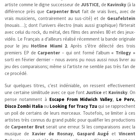
artiste comme le digne successeur de
JUSTICE
, de
Kavinsky
(à la
différence près que
Carpenter Brut
fait de vrais lives, avec de
vrais musiciens, contrairement au
sus-cité
) et de
Gesafelstein
(mouais…); dont l’univers électro (mais aussi graphique) flirterait
avec celui du rock, du métal, des films des années 80 et des jeux-
vidéo. Le Français a d’ailleurs réalisé récemment la bande originale
pour le jeu
Hotline Miami 2
. Après s’être délecté des trois
premiers EP de
Carpenter
– qui ont formé l’album
« Trilogy »
sorti en février dernier – nous avons pu nous aussi nous livrer au
jeu des comparaisons; même si l’artiste ne semble pas très fan de
ce procédé.
Sur quelques titres, c’est indéniable, on ressent effectivement
une certaine similitude avec ce que font
Justice
et
Kavinsky
. On
pense notamment à
Escape From Midwich Valley
,
Le Perv
,
Disco Zombi Italia
ou
Looking for Tracy
Tzu
qui se rapprochent
un poil de certains de leurs morceaux.
Toutefois, se limiter à ces
artistes très connus du grand public pour qualifier les productions
de
Carpenter Brut
serait une erreur. Si les comparaisons avec la
musique de
Xavier de Rosnay
,
Gaspard Augé
et
Vincent