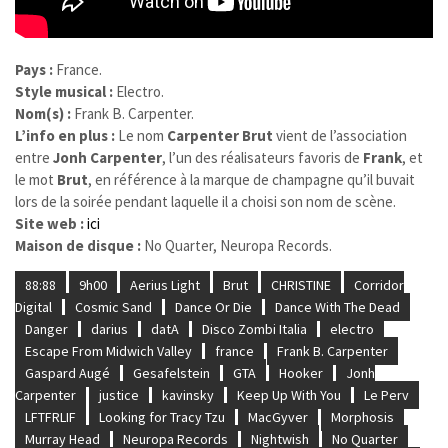
Pays :
France.
Style musical :
Electro.
Nom(s) :
Frank B. Carpenter.
L’info en plus :
Le nom
Carpenter Brut
vient de l’association
entre
Jonh Carpenter
, l’un des réalisateurs favoris de
Frank
, et
le mot
Brut
, en référence à la marque de champagne qu’il buvait
lors de la soirée pendant laquelle il a choisi son nom de scène.
Site web :
ici
Maison de disque :
No Quarter, Neuropa Records.
88:88
9h00
Aerius Light
Brut
CHRISTINE
Corridor
Digital
Cosmic Sand
Dance Or Die
Dance With The Dead
Danger
darius
datA
Disco Zombi Italia
electro
Escape From Midwich Valley
france
Frank B. Carpenter
Gaspard Augé
Gesafelstein
GTA
Hooker
Jonh
Carpenter
justice
kavinsky
Keep Up With You
Le Perv
LFTFRLIF
Looking for Tracy Tzu
MacGyver
Morphosis
Murray Head
Neuropa Records
Nightwish
No Quarter