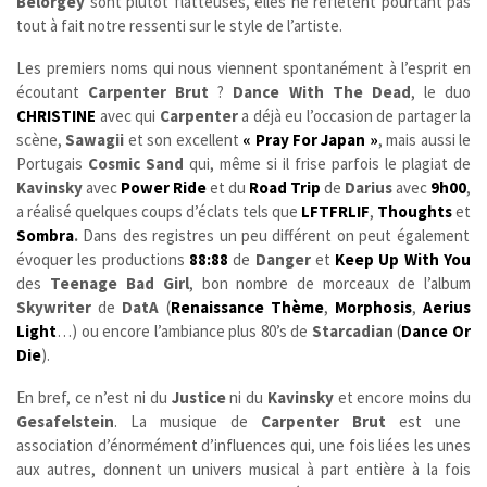
Belorgey
sont plutôt flatteuses, elles ne reflètent pourtant pas
tout à fait notre ressenti sur le style de l’artiste.
Les premiers noms qui nous viennent spontanément à l’esprit en
écoutant
Carpenter Brut
?
Dance With The Dead
, le duo
CHRISTINE
avec qui
Carpenter
a déjà eu l’occasion de partager la
scène,
Sawagii
et son excellent
« Pray For Japan »
, mais aussi le
Portugais
Cosmic Sand
qui, même si il frise parfois le plagiat de
Kavinsky
avec
Power Ride
et du
Road Trip
de
Darius
avec
9h00
,
a réalisé quelques coups d’éclats tels que
LFTFRLIF
,
Thoughts
et
Sombra
.
Dans des registres un peu différent on peut également
évoquer les productions
88:88
de
Danger
et
Keep Up With You
des
Teenage Bad Girl
, bon nombre de morceaux de l’album
Skywriter
de
DatA
(
Renaissance Thème
,
Morphosis
,
Aerius
Light
…) ou encore l’ambiance plus 80’s de
Starcadian
(
Dance Or
Die
).
En bref, ce n’est ni du
Justice
ni du
Kavinsky
et encore moins du
Gesafelstein
. La musique de
Carpenter Brut
est une
association d’énormément d’influences qui, une fois liées les unes
aux autres, donnent un univers musical à part entière à la fois