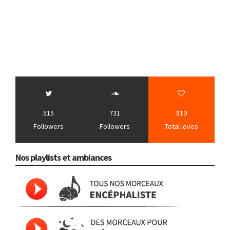
515
731
819
Followers
Followers
Total loves
Nos playlists et ambiances