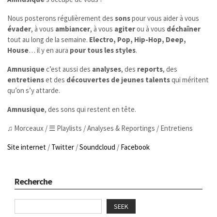
Nous posterons régulièrement des
sons
pour vous aider à vous
évader
, à vous
ambiancer
, à vous
agiter
ou à vous
déchaîner
tout au long de la semaine.
Electro, Pop, Hip-Hop, Deep,
House
… il y en aura
pour tous les styles
.
Amnusique
c’est aussi des
analyses
, des
reports
, des
entretiens
et des
découvertes de jeunes talents
qui méritent
qu’on s’y attarde.
Amnusique
, des sons qui restent en tête.
♫ Morceaux / ☰ Playlists / Analyses & Reportings / Entretiens
Site internet
/
Twitter
/
Soundcloud
/
Facebook
Recherche
SEEK