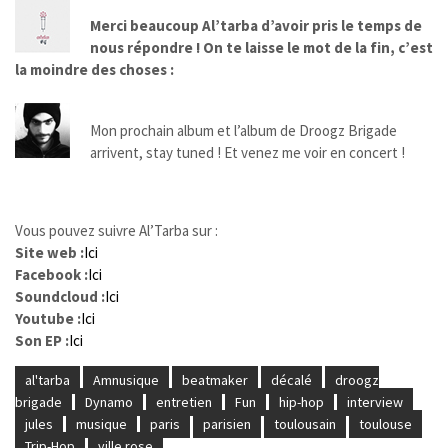
Merci beaucoup Al’tarba d’avoir pris le temps de
nous répondre ! On te laisse le mot de la fin, c’est
la moindre des choses :
Mon prochain album et l’album de Droogz Brigade
arrivent, stay tuned ! Et venez me voir en concert !
Vous pouvez suivre Al’Tarba sur :
Site web :
Ici
Facebook :
Ici
Soundcloud :
Ici
Youtube :
Ici
Son EP :
Ici
al'tarba
Amnusique
beatmaker
décalé
droogz
brigade
Dynamo
entretien
Fun
hip-hop
interview
jules
musique
paris
parisien
toulousain
toulouse
Trip-Hop
ville rose