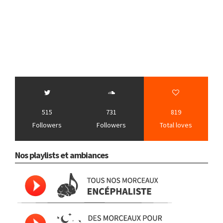
515
731
819
Followers
Followers
Total loves
Nos playlists et ambiances