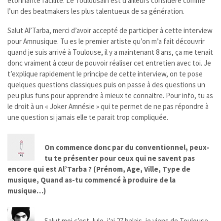
étonnante facilité. Le Toulousain est d’ailleurs considéré comme
l’un des beatmakers les plus talentueux de sa génération.
Salut Al’Tarba, merci d’avoir accepté de participer à cette interview
pour Amnusique. Tu es le premier artiste qu’on m’a fait découvrir
quand je suis arrivé à Toulouse, il y a maintenant 8 ans, ça me tenait
donc vraiment à cœur de pouvoir réaliser cet entretien avec toi. Je
t’explique rapidement le principe de cette interview, on te pose
quelques questions classiques puis on passe à des questions un
peu plus funs pour apprendre à mieux te connaitre. Pour info, tu as
le droit à un « Joker Amnésie » qui te permet de ne pas répondre à
une question si jamais elle te parait trop compliquée.
On commence donc par du conventionnel, peux-
tu te présenter pour ceux qui ne savent pas
encore qui est Al’Tarba ? (Prénom, Age, Ville, Type de
musique, Quand as-tu commencé à produire de la
musique…)
Salut moi c’est Julo, j’ai 27 balais, je viens de Toulouse