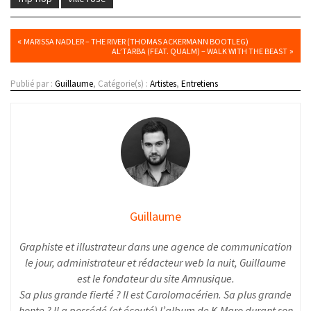
«
MARISSA NADLER – THE RIVER (THOMAS ACKERMANN BOOTLEG)
»
AL’TARBA (FEAT. QUALM) – WALK WITH THE BEAST
Publié par :
Guillaume
, Catégorie(s) :
Artistes
,
Entretiens
Guillaume
Graphiste et illustrateur dans une agence de communication
le jour, administrateur et rédacteur web la nuit, Guillaume
est le fondateur du site Amnusique.
Sa plus grande fierté ? Il est Carolomacérien. Sa plus grande
honte ? Il a possédé (et écouté) l’album de K-Maro durant son