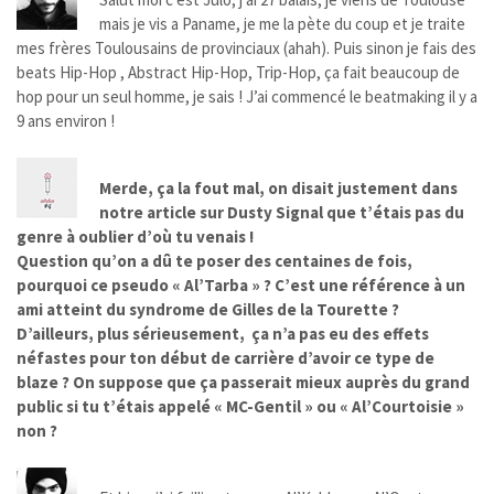
mais je vis a Paname, je me la pète du coup et je traite
mes frères Toulousains de provinciaux (ahah). Puis sinon je fais des
beats Hip-Hop , Abstract Hip-Hop, Trip-Hop, ça fait beaucoup de
hop pour un seul homme, je sais ! J’ai commencé le beatmaking il y a
9 ans environ !
Merde, ça la fout mal, on disait justement dans
notre article sur Dusty Signal que t’étais pas du
genre à oublier d’où tu venais !
Question qu’on a dû te poser des centaines de fois,
pourquoi ce pseudo « Al’Tarba » ? C’est une référence à un
ami atteint du syndrome de Gilles de la Tourette ?
D’ailleurs, plus sérieusement, ça n’a pas eu des effets
néfastes pour ton début de carrière d’avoir ce type de
blaze ? On suppose que ça passerait mieux auprès du grand
public si tu t’étais appelé « MC-Gentil » ou « Al’Courtoisie »
non ?