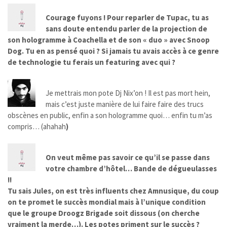
Courage fuyons ! Pour reparler de Tupac, tu as
sans doute entendu parler de la projection de
son hologramme à Coachella et de son « duo » avec Snoop
Dog. Tu en as pensé quoi ? Si jamais tu avais accès à ce genre
de technologie tu ferais un featuring avec qui ?
Je mettrais mon pote Dj Nix’on ! Il est pas mort hein,
mais c’est juste manière de lui faire faire des trucs
obscènes en public, enfin a son hologramme quoi… enfin tu m’as
compris… (ahahah
)
On veut même pas savoir ce qu’il se passe dans
votre chambre d’hôtel… Bande de dégueulasses
!!
Tu sais Jules, on est très influents chez Amnusique, du coup
on te promet le succès mondial mais à l’unique condition
que le groupe Droogz Brigade soit dissous (on cherche
vraiment la merde…). Les potes priment sur le succès ?