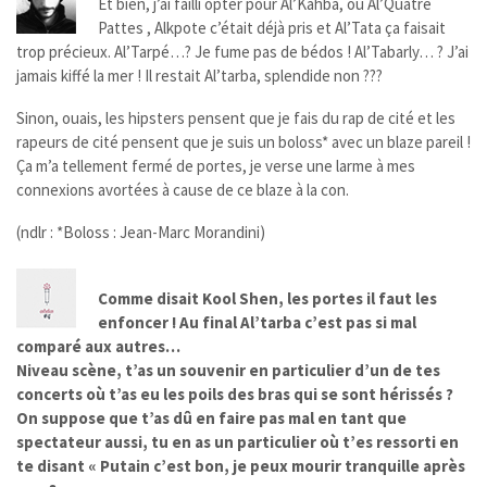
Et bien, j’ai failli opter pour Al’Kahba, ou Al’Quatre
Pattes , Alkpote c’était déjà pris et Al’Tata ça faisait
trop précieux. Al’Tarpé…? Je fume pas de bédos ! Al’Tabarly… ? J’ai
jamais kiffé la mer ! Il restait Al’tarba, splendide non ???
Sinon, ouais, les hipsters pensent que je fais du rap de cité et les
rapeurs de cité pensent que je suis un boloss* avec un blaze pareil !
Ça m’a tellement fermé de portes, je verse une larme à mes
connexions avortées à cause de ce blaze à la con.
(ndlr : *Boloss : Jean-Marc Morandini)
Comme disait Kool Shen, les portes il faut les
enfoncer ! Au final Al’tarba c’est pas si mal
comparé aux autres…
Niveau scène, t’as un souvenir en particulier d’un de tes
concerts où t’as eu les poils des bras qui se sont hérissés ?
On suppose que t’as dû en faire pas mal en tant que
spectateur aussi, tu en as un particulier où t’es ressorti en
te disant « Putain c’est bon, je peux mourir tranquille après