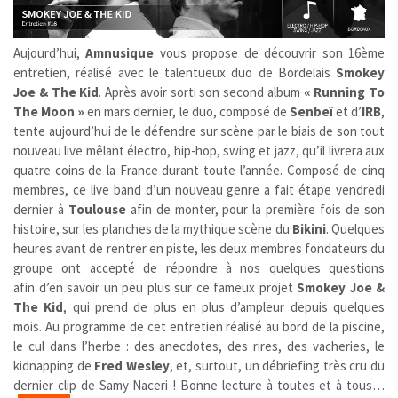
Aujourd’hui,
Amnusique
vous propose de découvrir son 16ème
entretien, réalisé avec le talentueux duo de Bordelais
Smokey
Joe & The Kid
. Après avoir sorti son second album
« Running To
The Moon »
en mars dernier, le duo, composé de
Senbeï
et d’
IRB
,
tente aujourd’hui de le défendre sur scène par le biais de son tout
nouveau live mêlant électro, hip-hop, swing et jazz, qu’il livrera aux
quatre coins de la France durant toute l’année. Composé de cinq
membres, ce live band d’un nouveau genre a fait étape vendredi
dernier à
Toulouse
afin de monter, pour la première fois de son
histoire, sur les planches de la mythique scène du
Bikini
. Quelques
heures avant de rentrer en piste, les deux membres fondateurs du
groupe ont accepté de répondre à nos quelques questions
afin d’en savoir un peu plus sur ce fameux projet
Smokey Joe &
The Kid
, qui prend de plus en plus d’ampleur depuis quelques
mois. Au programme de cet entretien réalisé au bord de la piscine,
le cul dans l’herbe : des anecdotes, des rires, des vacheries, le
kidnapping de
Fred Wesley
, et, surtout, un débriefing très cru du
dernier clip de Samy Naceri ! Bonne lecture à toutes et à tous…