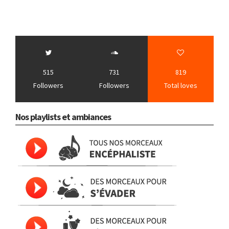
515
731
819
Followers
Followers
Total loves
Nos playlists et ambiances