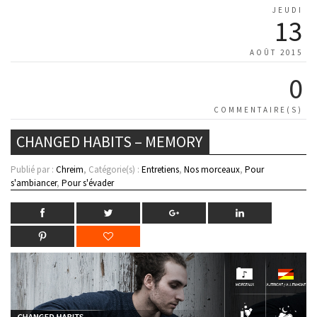
JEUDI
13
AOÛT 2015
0
COMMENTAIRE(S)
CHANGED HABITS – MEMORY
Publié par :
Chreim
, Catégorie(s) :
Entretiens
,
Nos morceaux
,
Pour
s'ambiancer
,
Pour s'évader