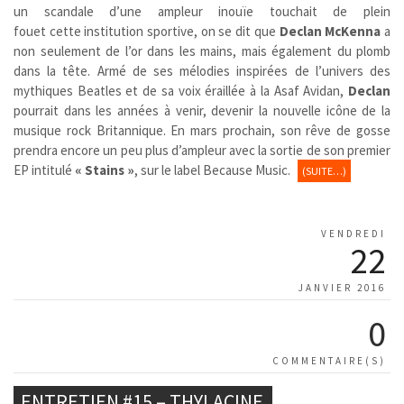
un scandale d’une ampleur inouïe touchait de plein
fouet cette institution sportive, on se dit que
Declan McKenna
a
non seulement de l’or dans les mains, mais également du plomb
dans la tête. Armé de ses mélodies inspirées de l’univers des
mythiques Beatles et de sa voix éraillée à la Asaf Avidan,
Declan
pourrait dans les années à venir, devenir la nouvelle icône de la
musique rock Britannique. En mars prochain, son rêve de gosse
prendra encore un peu plus d’ampleur avec la sortie de son premier
EP intitulé
« Stains »
, sur le label Because Music.
(SUITE…)
VENDREDI
22
JANVIER 2016
0
COMMENTAIRE(S)
ENTRETIEN #15 – THYLACINE