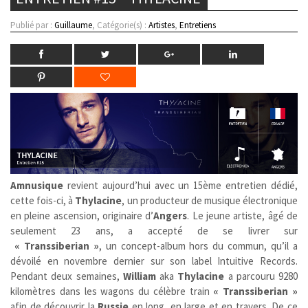
Publié par :
Guillaume
, Catégorie(s) :
Artistes
,
Entretiens
Amnusique
revient aujourd’hui avec un 15ème entretien dédié,
cette fois-ci, à
Thylacine
, un producteur de musique électronique
en pleine ascension, originaire d’
Angers
. Le jeune artiste, âgé de
seulement 23 ans, a accepté de se livrer sur
« Transsiberian »
, un concept-album hors du commun, qu’il a
dévoilé en novembre dernier sur son label Intuitive Records.
Pendant deux semaines,
William
aka
Thylacine
a parcouru 9280
kilomètres dans les wagons du célèbre train
« Transsiberian »
afin de découvrir la
Russie
en long, en large et en travers. De ce