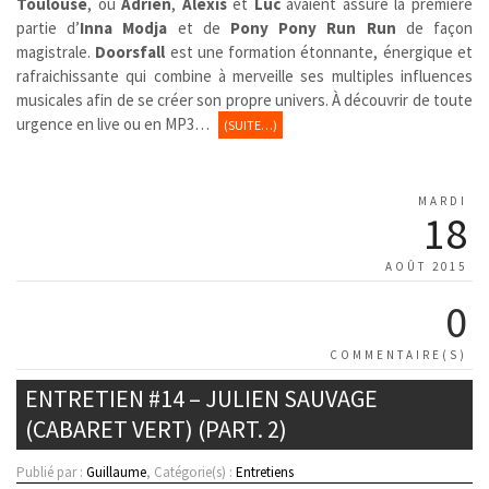
Toulouse
, où
Adrien
,
Alexis
et
Luc
avaient assuré la première
partie d’
Inna Modja
et de
Pony Pony Run Run
de façon
magistrale.
Doorsfall
est une formation étonnante, énergique et
rafraichissante qui combine à merveille ses multiples influences
musicales afin de se créer son propre univers. À découvrir de toute
urgence en live ou en MP3…
(SUITE…)
MARDI
18
AOÛT 2015
0
COMMENTAIRE(S)
ENTRETIEN #14 – JULIEN SAUVAGE
(CABARET VERT) (PART. 2)
Publié par :
Guillaume
, Catégorie(s) :
Entretiens