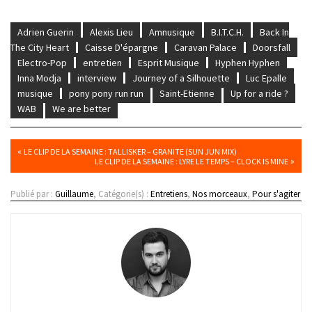
Adrien Guerin
Alexis Lieu
Amnusique
B.I.T.C.H.
Back In
The City Heart
Caisse D'épargne
Caravan Palace
Doorsfall
Electro-Pop
entretien
Esprit Musique
Hyphen Hyphen
Inna Modja
interview
Journey of a Silhouette
Luc Epalle
musique
pony pony run run
Saint-Etienne
Up for a ride ?
WAB
We are better
«
LE CLIP DE LA SEMAINE : TALLISKER – GRANITE (SUN JUN MIX)
»
LE CLIP DE LA SEMAINE : LYRE LE TEMPS – CLOCK IS MINE
Publié par :
Guillaume
, Catégorie(s) :
Entretiens
,
Nos morceaux
,
Pour s'agiter