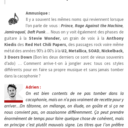
Amnusique :
Il y a souvent les mêmes noms qui reviennent lorsque
l’on parle de vous :
Prince
,
Rage Against the Machine
,
Jamiroquaï
,
Daft Punk
…
Nous on y voit également des phases de
guitare à la
Stevie Wonder
, un grain de voix à la
Anthony
Kiedis
des
Red Hot Chili Papers
, des passages rock voire même
métal des années 90’s à 00’s à la
U2
,
Metallica
,
SOAD
,
Nickelback
,
3 Doors Down
(Bon les deux derniers ce sont de vieux souvenirs
d’ado) … Comment arrive-t-on à jongler avec tous ces styles
différents pour en faire sa propre musique et sans jamais tomber
dans la cacophonie ?
Adrien :
On est bien contents de ne pas tomber dans la
cacophonie, mais on n’a pas vraiment de recette pour y
arriver…On tâtonne, on mélange, on élude, on goûte et si ça ne
nous convient pas, on assaisonne différemment. Ça peut prendre
énormément de temps pour faire quelque chose de cohérent, mais
en principe c’est plutôt mauvais signe. Les titres que l’on préfère