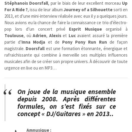
Stéphanois
Doorsfall
, par le biais de leur excellent morceau
Up
For A Ride ?
, issu de leur album
Journey of a Silhouette
sorti en
2013, et d’une mini-interview réalisée avec eux il y a quelques jours.
Nous avions eu la chance de faire la connaissance ce trio d’électro-
pop lors d’un concert privé
Esprit Musique
organisé à
Toulouse
, où
Adrien
,
Alexis
et
Luc
avaient assuré la première
partie d’
Inna Modja
et de
Pony Pony Run Run
de façon
magistrale.
Doorsfall
est une formation étonnante, énergique et
rafraichissante qui combine à merveille ses multiples influences
musicales afin de se créer son propre univers. À découvrir de toute
urgence en live ou en MP3…
On joue de la musique ensemble
depuis 2008. Après différentes
formules, on s’est fixés sur ce
concept « DJ/Guitares » en 2013..
Amnusique :