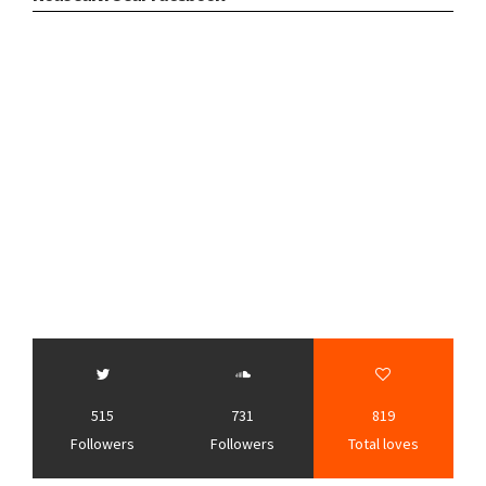
515
731
819
Followers
Followers
Total loves