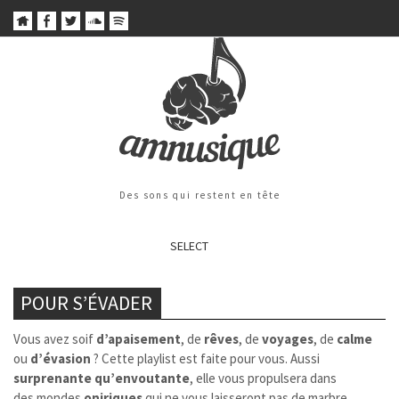
Des sons qui restent en tête
SELECT
POUR S’ÉVADER
Vous avez soif
d’apaisement
, de
rêves
, de
voyages
, de
calme
ou
d’évasion
? Cette playlist est faite pour vous. Aussi
surprenante
qu’envoutante
, elle vous propulsera dans
des mondes
oniriques
qui ne vous laisseront pas de marbre.