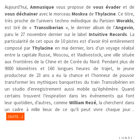
Aujourd’hui,
Amnusique
vous propose de
vous évader
et de
vous déchainer
avec le morceau
Moskva
de
Thylacine
.
Ce titre,
très proche de l’univers techno mélodique du Parisien
Worakls
,
est
tiré de
« Transsiberian »
, le dernier album de l’
Angevin
,
paru le 27 novembre dernier sur le label
Intuitive Records
. La
particularité de cet opus de 10 pistes est d’avoir été entièrement
composé par
Thylacine
en mai dernier, lors d’un voyage réalisé
entre la capitale Russe, Moscou, et Vladivostock, une ville située
aux frontières de la Chine et de Corée du Nord. Pendant plus de
9000 kilomètres et 160 longues heures de trajet, le jeune
producteur de 23 ans a eu la chance et l’honneur de pouvoir
transformer les mythiques banquettes du train Transsibérien en
un studio d’enregistrement aussi mobile qu’éphémère. Quand
certains trouvent l’inspiration dans les événements qui font
leur quotidien, d’autres, comme
William Rezé
, la cherchent dans
un cadre à mille lieux de ce qu’il peut vivre chaque jour…
(SUITE…)
LUNDI