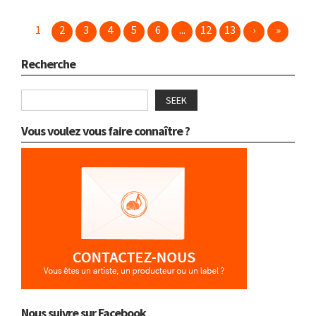
1
2
3
4
5
6
...
12
13
›
»
Recherche
SEEK
Vous voulez vous faire connaître ?
Nous suivre sur Facebook