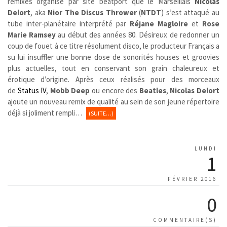
remixes organisé par site beatport que le Marseillais
Nicolas
Delort
, aka
Nior The Discus Thrower
(
NTDT
) s’est attaqué au
tube inter-planétaire interprété
par
Réjane Magloire
et
Rose
Marie Ramsey
au début des années 80. Désireux de redonner un
coup de fouet à ce titre résolument disco, le producteur Français a
su lui insuffler une bonne dose de sonorités houses et groovies
plus actuelles, tout en conservant son grain chaleureux et
érotique d’origine. Après ceux réalisés pour des morceaux
de
Status IV
,
Mobb Deep
ou encore des
Beatles
,
Nicolas Delort
ajoute un nouveau remix de qualité au sein de son jeune répertoire
déjà si joliment rempli…
(SUITE…)
LUNDI
1
FÉVRIER 2016
0
COMMENTAIRE(S)