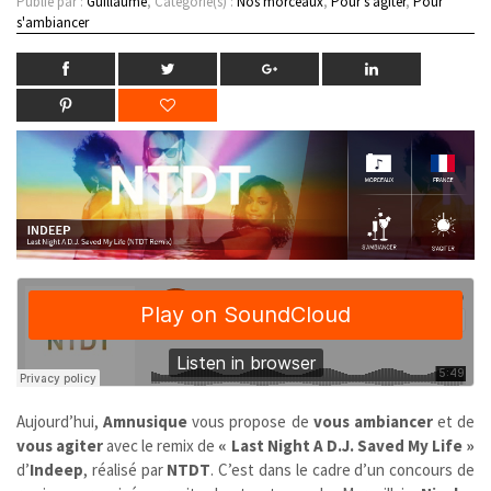
Publié par :
Guillaume
, Catégorie(s) :
Nos morceaux
,
Pour s'agiter
,
Pour
s'ambiancer
Aujourd’hui,
Amnusique
vous propose de
vous ambiancer
et de
vous agiter
avec le remix de
« Last Night A D.J. Saved My Life »
d’
Indeep
, réalisé par
NTDT
. C’est dans le cadre d’un concours de