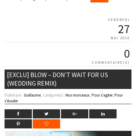
VENDREDI
27
MAI 2016
0
COMMENTAIRE(S)
[EXCLU] BLOW – DON’T WAIT FOR US
(WEDDING REMIX)
Publié par :
Guillaume
, Catégorie(s) :
Nos morceaux
,
Pour s'agiter
,
Pour
s'évader