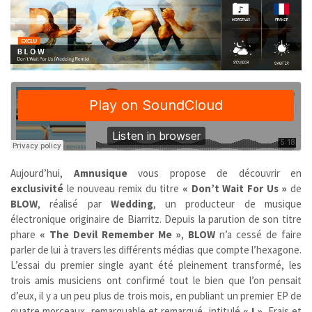
Aujourd’hui,
Amnusique
vous propose de découvrir en
exclusivité
le nouveau remix du titre
« Don’t Wait For Us »
de
BLOW
, réalisé par
Wedding
, un producteur de musique
électronique originaire de Biarritz. Depuis la parution de son titre
phare
« The Devil Remember Me »
,
BLOW
n’a cessé de faire
parler de lui à travers les différents médias que compte l’hexagone.
L’essai du premier single ayant été pleinement transformé, les
trois amis musiciens ont confirmé tout le bien que l’on pensait
d’eux, il y a un peu plus de trois mois, en publiant un premier EP de
quatre morceaux, remarquable et remarqué, intitulé
« I »
. Frais et