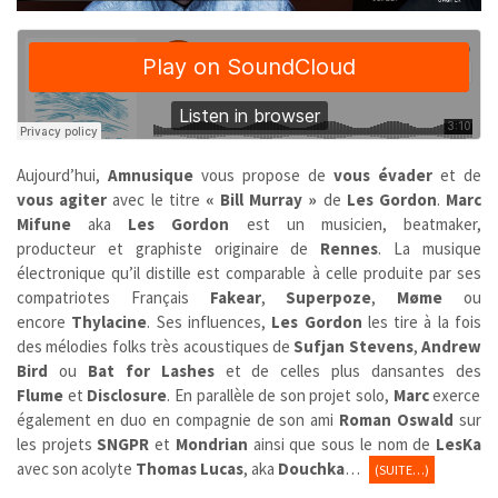
Aujourd’hui,
Amnusique
vous propose de
vous évader
et de
vous agiter
avec le titre
« Bill Murray »
de
Les Gordon
.
Marc
Mifune
aka
Les Gordon
est un musicien, beatmaker,
producteur et graphiste originaire de
Rennes
. La musique
électronique qu’il distille est comparable à celle produite par ses
compatriotes Français
Fakear
,
Superpoze
,
Møme
ou
encore
Thylacine
. Ses influences,
Les Gordon
les tire à la fois
des mélodies folks très acoustiques de
Sufjan Stevens
,
Andrew
Bird
ou
Bat for Lashes
et de celles plus dansantes des
Flume
et
Disclosure
.
En parallèle de son projet solo,
Marc
exerce
également en duo en compagnie de son ami
Roman Oswald
sur
les projets
SNGPR
et
Mondrian
ainsi que sous le nom de
LesKa
avec son acolyte
Thomas Lucas
, aka
Douchka
…
(SUITE…)