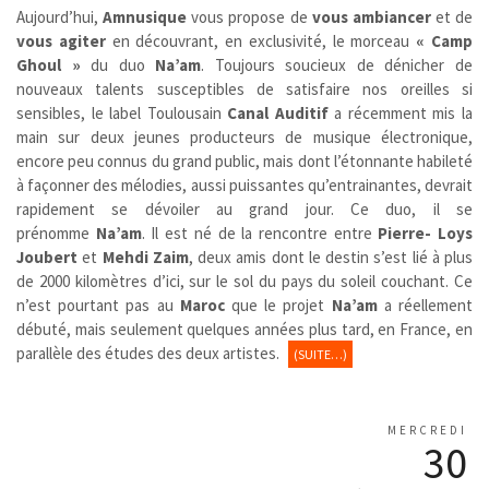
Aujourd’hui,
Amnusique
vous propose de
vous ambiancer
et de
vous agiter
en découvrant, en exclusivité, le morceau
« Camp
Ghoul »
du duo
Na’am
. Toujours soucieux de dénicher de
nouveaux talents susceptibles de satisfaire nos oreilles si
sensibles, le label Toulousain
Canal Auditif
a récemment mis la
main sur deux jeunes producteurs de musique électronique,
encore peu connus du grand public, mais dont l’étonnante habileté
à façonner des mélodies, aussi puissantes qu’entrainantes, devrait
rapidement se dévoiler au grand jour. Ce duo, il se
prénomme
Na’am
. Il est né de la rencontre entre
Pierre- Loys
Joubert
et
Mehdi Zaim
, deux amis dont le destin s’est lié à plus
de 2000 kilomètres d’ici, sur le sol du pays du soleil couchant. Ce
n’est pourtant pas au
Maroc
que le projet
Na’am
a réellement
débuté, mais seulement quelques années plus tard, en France, en
parallèle des études des deux artistes.
(SUITE…)
MERCREDI
30