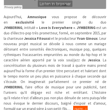
Aujourd’hui,
Amnusique
vous propose de découvrir
en
exclusivité
le premier single du duo
JYMBERING
,
intitulé
« Love Is Everywhere »
.
JYMBERING
est un
duo d’électro-pop très prometteur, formé, en septembre 2015, par
la chanteuse
Jessica Fitoussi
et le producteur
Yvan Ginoux
. Leur
nouveau projet musical se dévoile à nous comme un mariage
détonant entre sonorités électroniques, musique pop, quelques
rythmiques fracassantes empruntées au monde du hip-hop et le
caractère aérien apporté par la voix soul/jazz de
Jessica
. La
concrétisation du plusieurs mois de travail à quatre mains prend
aujourd’hui la forme d’un premier titre percutant et haletant dont
le tempo monte un peu plus en puissance à chaque seconde qui
s’écoule. On imaginerait parfaitement ce premier né de
JYMBERING
,
faire office de musique pour une publicité, tant
l’univers qu’il dégage est riche et entêtant. L’histoire
qu’il relate n’est d’ailleurs pas non plus dénuée de sens puisqu’elle
nous évoque le dernier discours, baigné d’espoir et d’amour,
formulé par un grand-père à son petit-fils…
(SUITE…)