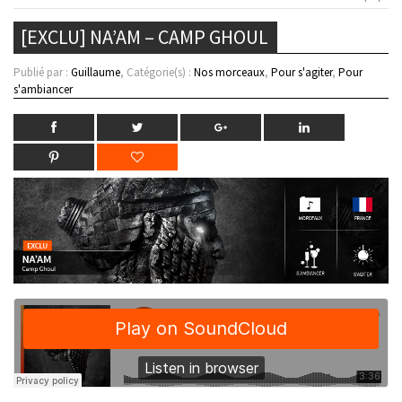
[EXCLU] NA’AM – CAMP GHOUL
Publié par :
Guillaume
, Catégorie(s) :
Nos morceaux
,
Pour s'agiter
,
Pour
s'ambiancer