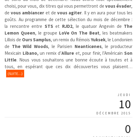
choisi, pour vous, dix titres qui vous permettront de
vous évader
,
de
vous ambiancer
et de
vous agiter
. Il y en aura pour tous les
goûts. Au programme de cette sélection du mois de décembre :
la rencontre entre
STS
et
RJD2
, le quatuor Angevin de
The
Lemon Queen
, le groupe
LoVe On The Beat
, les beatmakers
Lillois de
Ours Samplus
, un remix du Rémois
Yuksek
, le Londonien
de
The Wild Woods
, le Parisien
Neanticønes
, le producteur
Mexicain
Libano,
un remix d’
Allure
et, pour finir, l’Américain
Son
Little
. Nous vous souhaitons une bonne écoute à toutes et à
tous, en espérant que ces dix découvertes vous plaisent…
(SUITE…)
JEUDI
10
DÉCEMBRE 2015
0