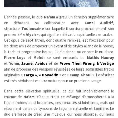
L’année passée, le duo
Na’am
a gravi un échelon supplémentaire
en débutant sa collaboration avec
Canal Auditif
,
structure
Toulousaine
sur laquelle il sortira prochainement son
premier EP
« Alyah »
, qui signifie « élévation spirituelle » en arabe.
Cet opus de sept titres, dont quatre remixes, est l’occasion pour
les deux amis de proposer un éventail de styles allant de la house,
la tech et progressive house, l’indie dance ou encore le nu-disco.
Pierre-Loys
et
Mehdi
se sont entourés de
Mathis Hauray
et
Yohm
,
Jacme
,
Avidus
et de
Prove Then Wrong
& Vertigo
afin de proposer des versions revisitées de leurs admirables tracks
originales
« Targa »
,
« Dovadrin »
et
« Camp Ghoul »
. Le résultat
est très séduisant et ultra mature pour un premier ouvrage.
Dans cette élévation spirituelle, ce qui fait indéniablement le
charme de
Na’am
, c’est surtout ce mélange d’atmosphères à la
fois si froides et si brulantes, ces tonalités si lointaines, mais qui
résonnent dans nos tympans de façon si naturelle et familière. Le
duo s’efforce de créer une musique qui nous absorbe, qui nous