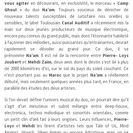
vous agiter
en découvrant, en exclusivité, le morceau
« Camp
Ghoul »
du duo
Na’am
. Toujours soucieux de dénicher de
nouveaux talents susceptibles de satisfaire nos oreilles si
sensibles, le label Toulousain
Canal Auditif
a récemment mis la
main sur deux jeunes producteurs de musique électronique,
encore peu connus du grand public, mais dont l’étonnante habileté
à façonner des mélodies, aussi puissantes qu’entrainantes, devrait
rapidement se dévoiler au grand jour. Ce duo, il se
prénomme
Na’am
. Il est né de la rencontre entre
Pierre- Loys
Joubert
et
Mehdi Zaim
, deux amis dont le destin s’est lié à plus
de 2000 kilomètres d’ici, sur le sol du pays du soleil couchant. Ce
n’est pourtant pas au
Maroc
que le projet
Na’am
a réellement
débuté, mais seulement quelques années plus tard, en France, en
parallèle des études des deux artistes.
Si l’on devait définir l’univers musical du duo, on pourrait dire qu’il
s’agit d’un minutieux et subtil mélange entre deep-house,
electronica, techno mélodique et sonorités orientales, comme
un petit clin d’œil fait à leurs origines. Leurs influences,
Pierre-
Loys
et
Mehdi
les tirent d’artistes tels que Tale of Us, Mind
Against, Hraach, Viken Arman ou encore Adriatique, mais on ne