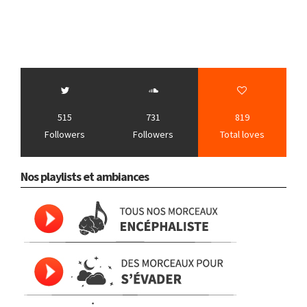
515
731
819
Followers
Followers
Total loves
Nos playlists et ambiances