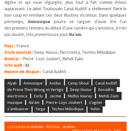
digère et qui nous régurgite, plus tout à fait comme étions
auparavant. Le label Toulousain Canal Auditif a réellement flairé le
bon coup en enrôlant ces deux illustres inconnus. Dans quelques
printemps,
Amnusique
pourra se targuer d’avoir été l’un
des premiers témoins du début d’une carrière qui s’annonce, à n’en
pas douter, très prometteuse pour
Na’am
.
Pays :
France.
Style musical :
Deep-House, Electronica, Techno Mélodique.
Nom(s) :
Pierre- Loys Joubert, Mehdi Zaim.
Site web :
ici
Maison de disque :
Canal Auditif.
Alyah
Amnusique
Avidus
Camp Ghoul
Canal Auditif
de Prove Then Wrong et Vertigo
Deep House
Dovadrin
electronica
Exclu
Jacme
Mathis Hauray
Mehdi Zaim
musique
Na'am
Pierre- Loys Joubert
s'agiter
s'ambiancer
Targa
Techno Mélodique
Yohm
«
LE CLIP DE LA SEMAINE – POSTAAL – BURNIN’
»
MERCI FCKING BEAUCOUP – TIME