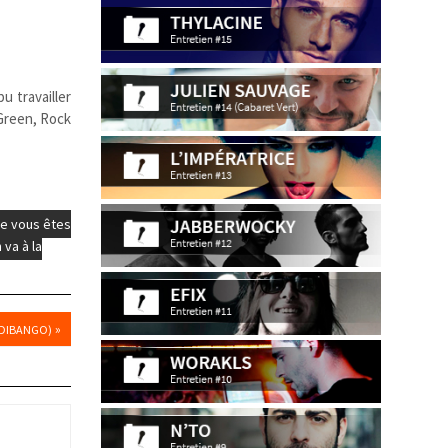
u travailler
 Green, Rock
ue vous êtes
 va à la
»
 DIBANGO)