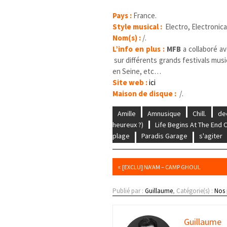
Pays :
France.
Style musical :
Electro, Electronica,
Nom(s) :
/.
L’info en plus :
MFB
a collaboré av
sur différents grands festivals mus
en Seine, etc…
Site web :
ici
Maison de disque :
/.
Amille
Amnusique
Chill.
de
heureux ?)
Life Begins At The End
plage
Paradis Garage
s'agiter
«
[EXCLU] NA’AM – CAMP GHOUL
Publié par :
Guillaume
, Catégorie(s) :
Nos 
Guillaume