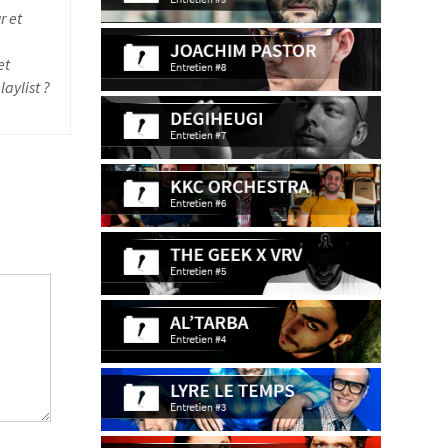
r et
et
aylist ?