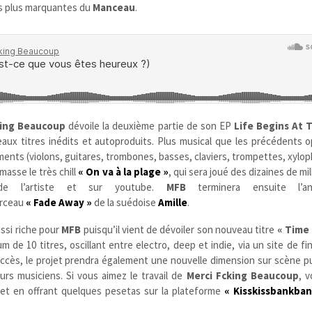
es plus marquantes du
Manceau
.
king Beaucoup
dévoile la deuxième partie de son EP
Life Begins At 
eaux titres inédits et autoproduits. Plus musical que les précédents o
ruments (violons, guitares, trombones, basses, claviers, trompettes, xyl
asse le très chill
« On va à la plage »
, qui sera joué des dizaines de mil
de l’artiste et sur youtube.
MFB
terminera ensuite l’a
orceau
« Fade Away »
de la suédoise
Amille
.
ssi riche pour
MFB
puisqu’il vient de dévoiler son nouveau titre
« Time 
 de 10 titres, oscillant entre electro, deep et indie, via un site de
fi
 succès, le projet prendra également une nouvelle dimension sur scène pu
eurs musiciens. Si vous aimez le travail de
Merci Fcking Beaucoup
, 
et en offrant quelques pesetas sur la plateforme
« Kisskissbankban