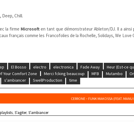
 Deep, Chill.
ec la firme
Microsoft
en tant que démonstrateur Ableton/DJ. Il a ainsi p
icaux français comme les Francofolies de la Rochelle, Solidays, We Love
ep
El Bosso
electro
electronica
Fade Away
Heur (Est-ce q
 Of Your Comfort Zone
Merci fcking beaucoup
MFB
Mutambo
On
s'ambiancer
SwellProduction
time
CERRONE – FUNK MAKOSSA (FEAT. MANU
playlists
,
S'agiter
,
S'ambiancer