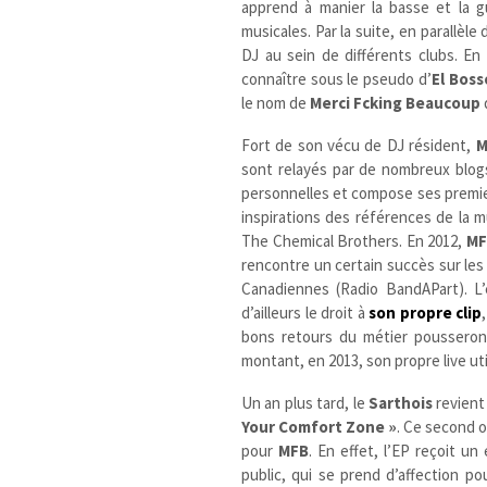
apprend à manier la basse et la g
musicales. Par la suite, en parallèle
DJ au sein de différents clubs. En
connaître sous le pseudo d’
El Boss
le nom de
Merci Fcking Beaucoup
Fort de son vécu de DJ résident,
M
sont relayés par de nombreux blogs
personnelles et compose ses premier
inspirations des références de la 
The Chemical Brothers. En 2012,
MF
rencontre un certain succès sur les
Canadiennes (Radio BandAPart). L’
d’ailleurs le droit à
son propre clip
bons retours du métier poussero
montant, en 2013, son propre live uti
Un an plus tard, le
Sarthois
revient 
Your Comfort Zone »
.
Ce second ou
pour
MFB
. En effet, l’EP reçoit u
public, qui se prend d’affection p