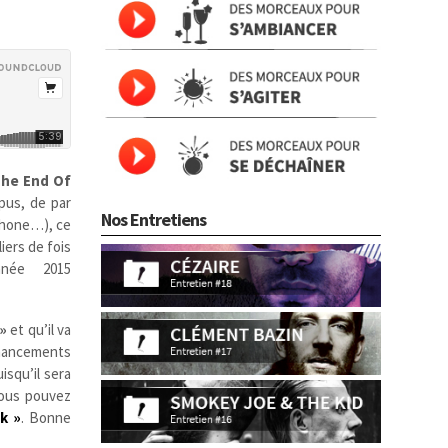
The End Of
pus, de par
Nos Entretiens
ophone…), ce
liers de fois
nnée 2015
»
et qu’il va
nancements
isqu’il sera
vous pouvez
k »
. Bonne