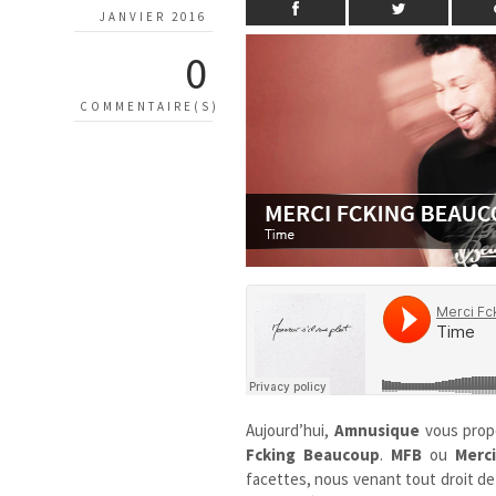
JANVIER 2016
0
COMMENTAIRE(S)
Aujourd’hui,
Amnusique
vous pro
Fcking Beaucoup
.
MFB
ou
Merc
facettes, nous venant tout droit de 