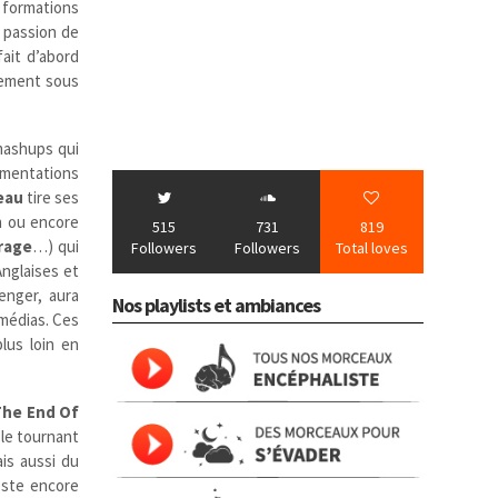
 formations
 passion de
fait d’abord
alement sous
ashups qui
imentations
eau
tire ses
n ou encore
515
731
819
rage
…) qui
Followers
Followers
Total loves
Anglaises et
enger, aura
Nos playlists et ambiances
 médias. Ces
lus loin en
 The End Of
ble tournant
ais aussi du
este encore