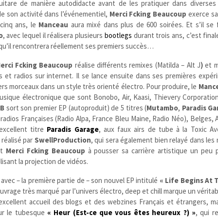
uitare de manière autodidacte avant de les pratiquer dans diverses
 de son activité dans l’événementiel,
Merci Fcking Beaucoup
exerce sa
 cinq ans, le
Manceau
aura mixé dans plus de 600 soirées. Et s’il se 
o
, avec lequel il réalisera plusieurs
bootlegs
durant trois ans, c’est fin
qu’il rencontrera réellement ses premiers succès…
erci Fcking Beaucoup
réalise différents remixes (Matilda – Alt J
)
et m
 et radios sur internet. Il se lance ensuite dans ses premières expér
s morceaux dans un style très orienté électro. Pour produire, le
Manc
musique électronique que sont Bonobo, Air, Kaasi, Thievery Corporatio
B
sort son premier EP (autoproduit) de 5 titres (
Mutambo
,
Paradis Ga
 radios Françaises (Radio Alpa, France Bleu Maine, Radio Néo), Belges, 
excellent titre
Paradis Garage
, aux faux airs de tube à la Toxic Av
, réalisé par
SwellProduction
, qui sera également bien relayé dans les
nt
Merci Fcking Beaucoup
à pousser sa carrière artistique un peu p
lisant la projection de vidéos.
avec – la première partie de – son nouvel EP intitulé
« Life Begins At
vrage très marqué par l’univers électro, deep et chill marque un vérita
n excellent accueil des blogs et des webzines Français et étrangers, m
our le tubesque
« Heur (Est-ce que vous êtes heureux ?) »
, qui r