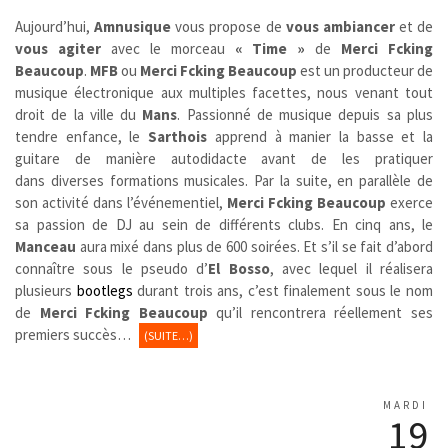
Aujourd’hui,
Amnusique
vous propose de
vous ambiancer
et de
vous agiter
avec le morceau
« Time »
de
Merci Fcking
Beaucoup
.
MFB
ou
Merci Fcking Beaucoup
est un producteur de
musique électronique aux multiples facettes, nous venant tout
droit de la ville du
Mans
. Passionné de musique depuis sa plus
tendre enfance, le
Sarthois
apprend à manier la basse et la
guitare de manière autodidacte avant de les pratiquer
dans diverses formations musicales. Par la suite, en parallèle de
son activité dans l’événementiel,
Merci Fcking Beaucoup
exerce
sa passion de DJ au sein de différents clubs. En cinq ans, le
Manceau
aura mixé dans plus de 600 soirées. Et s’il se fait d’abord
connaître sous le pseudo d’
El Bosso
, avec lequel il réalisera
plusieurs
bootlegs
durant trois ans, c’est finalement sous le nom
de
Merci Fcking Beaucoup
qu’il rencontrera réellement ses
premiers succès…
(SUITE…)
MARDI
19