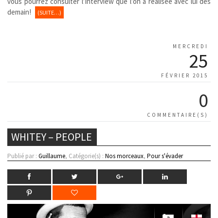
vous pourrez consulter l’interview que l’on a réalisée avec lui dès
demain!
(SUITE…)
MERCREDI
25
FÉVRIER 2015
0
COMMENTAIRE(S)
WHITEY – PEOPLE
Publié par :
Guillaume
, Catégorie(s) :
Nos morceaux
,
Pour s'évader