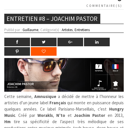
COMMENTAIRE(S)
ENTRETIEN #8 – JOACHIM PASTOR
Publié par :
Guillaume
, Catégorie(s) :
Artistes
,
Entretiens
Cette semaine,
Amnusique
a décidé de mettre à l’honneur les
artistes d’un jeune label
Français
qui monte en puissance depuis
quelques années. Ce label Parisiano-Marseillais, c’est
Hungry
Music
. Créé par
Worakls
,
N’to
et
Joachim Pastor
en 2013,
Hm
tire sa spécificité de l’aspect très mélodique de ses
productions entre musique minimale, tech-house, deep-house et