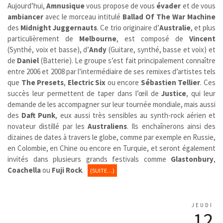
Aujourd’hui,
Amnusique
vous propose de vous
évader
et de vous
ambiancer
avec le morceau intitulé
Ballad Of The War Machine
des
Midnight Juggernauts
. Ce trio originaire d’
Australie
, et plus
particulièrement de
Melbourne
, est composé de
Vincent
(Synthé, voix et basse), d’
Andy
(Guitare, synthé, basse et voix) et
de
Daniel
(Batterie). Le groupe s’est fait principalement connaître
entre 2006 et 2008 par l’intermédiaire de ses remixes d’artistes tels
que
The Presets
,
Electric Six
ou encore
Sébastien Tellier
. Ces
succès leur permettent de taper dans l’œil de
Justice
, qui leur
demande de les accompagner sur leur tournée mondiale, mais aussi
des
Daft Punk
, eux aussi très sensibles au synth-rock aérien et
novateur distillé par les
Australiens
. Ils enchaînerons ainsi des
dizaines de dates à travers le globe, comme par exemple en Russie,
en Colombie, en Chine ou encore en Turquie, et seront également
invités dans plusieurs grands festivals comme
Glastonbury
,
Coachella
ou
Fuji Rock
.
(SUITE…)
JEUDI
12