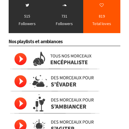
515
731
819
Followers
Followers
Total loves
Nos playlists et ambiances