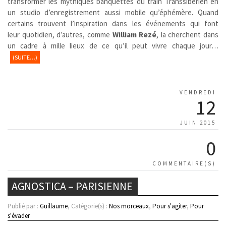
transformer les mythiques banquettes du train Transsibérien en
un studio d’enregistrement aussi mobile qu’éphémère. Quand
certains trouvent l’inspiration dans les événements qui font
leur quotidien, d’autres, comme
William Rezé
, la cherchent dans
un cadre à mille lieux de ce qu’il peut vivre chaque jour…
(SUITE…)
VENDREDI
12
JUIN 2015
0
COMMENTAIRE(S)
AGNOSTICA – PARISIENNE
Publié par :
Guillaume
, Catégorie(s) :
Nos morceaux
,
Pour s'agiter
,
Pour
s'évader