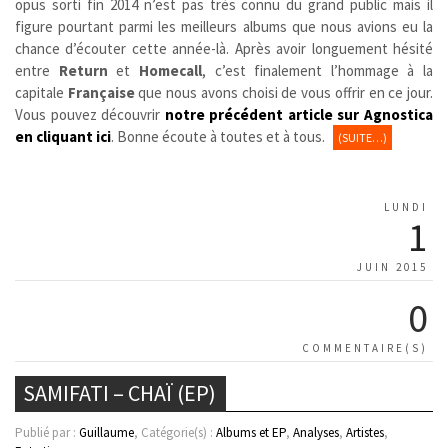
opus sorti fin 2014 n’est pas très connu du grand public mais il
figure pourtant parmi les meilleurs albums que nous avions eu la
chance d’écouter cette année-là. Après avoir longuement hésité
entre
Return
et
Homecall
, c’est finalement l’hommage à la
capitale
Française
que nous avons choisi de vous offrir en ce jour.
Vous pouvez découvrir
notre précédent article sur Agnostica
en cliquant ici
. Bonne écoute à toutes et à tous.
(SUITE…)
LUNDI
1
JUIN 2015
0
COMMENTAIRE(S)
SAMIFATI – CHAÏ (EP)
Publié par :
Guillaume
, Catégorie(s) :
Albums et EP
,
Analyses
,
Artistes
,