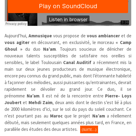
Aujourd’hui,
Amnusique
vous propose de
vous ambiancer
et de
vous agiter
en découvrant, en exclusivité, le morceau
« Camp
Ghoul »
du duo
Na’am
. Toujours soucieux de dénicher de
nouveaux talents susceptibles de satisfaire nos oreilles si
sensibles, le label Toulousain
Canal Auditif
a récemment mis la
main sur deux jeunes producteurs de musique électronique,
encore peu connus du grand public, mais dont l’étonnante habileté
à façonner des mélodies, aussi puissantes qu’entrainantes, devrait
rapidement se dévoiler au grand jour. Ce duo, il se
prénomme
Na’am
. Il est né de la rencontre entre
Pierre- Loys
Joubert
et
Mehdi Zaim
, deux amis dont le destin s’est lié à plus
de 2000 kilomètres d’ici, sur le sol du pays du soleil couchant. Ce
n’est pourtant pas au
Maroc
que le projet
Na’am
a réellement
débuté, mais seulement quelques années plus tard, en France, en
parallèle des études des deux artistes.
(SUITE…)