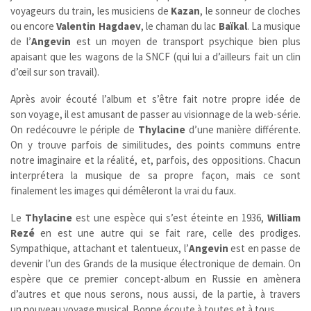
voyageurs du train, les musiciens de
Kazan
, le sonneur de cloches
ou encore
Valentin Hagdaev
, le chaman du lac
Baïkal
. La musique
de l’
Angevin
est un moyen de transport psychique bien plus
apaisant que les wagons de la SNCF (qui lui a d’ailleurs fait un clin
d’œil sur son travail).
Après avoir écouté l’album et s’être fait notre propre idée de
son voyage, il est amusant de passer au visionnage de la web-série.
On redécouvre le périple de
Thylacine
d’une manière différente.
On y trouve parfois de similitudes, des points communs entre
notre imaginaire et la réalité, et, parfois, des oppositions. Chacun
interprétera la musique de sa propre façon, mais ce sont
finalement les images qui démêleront la vrai du faux.
Le
Thylacine
est une espèce qui s’est éteinte en 1936,
William
Rezé
en est une autre qui se fait rare, celle des prodiges.
Sympathique, attachant et talentueux, l’
Angevin
est en passe de
devenir l’un des Grands de la musique électronique de demain. On
espère que ce premier concept-album en Russie en amènera
d’autres et que nous serons, nous aussi, de la partie, à travers
un nouveau voyage musical. Bonne écoute à toutes et à tous.