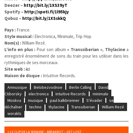
Deezer –
http://bit.ly/1XS39yT
Spotify –
http://spoti.fi/1l95kjy
Qobuz –
http://bit.ly/1XSskkQ
Pays :
France.
Style musical :
Electronica, Minimale, Trip Hop.
Nom(s) :
William Rezé.
L’info en plus :
Pour son album
« Transsiberian »
,
Thylacine
a
enregistré énormément de sons du train pour les utiliser dans les
rythmiques de ses morceaux.
Site web :
ici
Maison de disque :
Intuitive Records.
Amnusique
Belobezvodnoe
Berlin Calling
David
Ctiborsky
electronica
Intuitive Records
minimale
Moskva
musique
paul kalkbrenner
S'évader
se
déchaîner
techno
thylacine
Transsiberian
William Rezé
worakls
«
LE CLIP DE LA SEMAINE – BREAKBOT – GET LOST