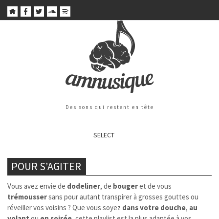
Des sons qui restent en tête
SELECT
POUR S’AGITER
Vous avez envie de
dodeliner
, de
bouger
et de vous
trémousser
sans pour autant transpirer à grosses gouttes ou
réveiller vos voisins ? Que vous soyez
dans votre douche
,
au
volant
ou
en soirée
, cette playlist est la plus adaptée à vos