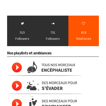
515
731
819
Followers
Followers
Total loves
Nos playlists et ambiances