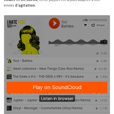
envies
d’agitation
.