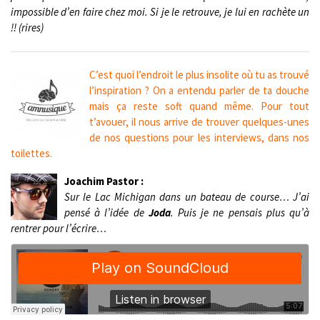
impossible d’en faire chez moi. Si je le retrouve, je lui en rachète un
!! (rires)
C’est quoi l’endroit le plus insolite où tu as trouvé
l’inspiration ? On a entendu parler de ta douche
mais ça reste soft quand même. Pour tout
t’avouer, il nous arrive de trouver quelques-unes
de nos questions pour les interviews, dans nos
toilettes.
Joachim Pastor :
Sur le Lac Michigan dans un bateau de course… J’ai
pensé à l’idée de
Joda
. Puis je ne pensais plus qu’à
rentrer pour l’écrire…