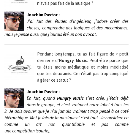
n’avais pas fait de la musique ?
Joachim Pastor :
J’ai fait des études d’ingénieur, j’adore créer des
choses, comprendre des logiques et des mecanismes,
mais je pense aussi que j’aurais été un bon avocat.
Pendant longtemps, tu as fait figure de « petit
dernier » d’
Hungry Music
. Peut-être parce que
tu étais moins médiatique et moins médiatisé
que tes deux amis. Ce n’était pas trop compliqué
à gérer ce statut ?
Joachim Pastor :
En fait, quand
Hungry Music
s’est crée, j’étais déjà
dans le groupe, et c’est vraiment notre label à tous les
3. Je dois avouer que je n’ai jamais vraiment trop pensé à ce coté
hiérarchique. Moi je fais de la musique et c’est tout. Je considère ça
comme un art non quantifiable et pas comme
une compétition (sourie).