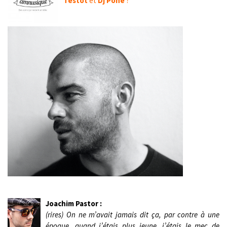
Testot
et
Dj Pone
?
Joachim Pastor :
(rires) On ne m’avait jamais dit ça, par contre à une
époque, quand j’étais plus jeune, j’étais le mec de