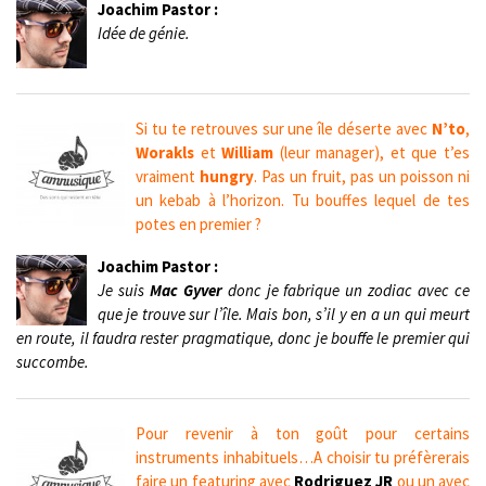
Joachim Pastor :
Idée de génie.
Si tu te retrouves sur une île déserte avec
N’to
,
Worakls
et
William
(leur manager), et que t’es
vraiment
hungry
. Pas un fruit, pas un poisson ni
un kebab à l’horizon. Tu bouffes lequel de tes
potes en premier ?
Joachim Pastor :
Je suis
Mac Gyver
donc je fabrique un zodiac avec ce
que je trouve sur l’île. Mais bon, s’il y en a un qui meurt
en route, il faudra rester pragmatique, donc je bouffe le premier qui
succombe.
Pour revenir à ton goût pour certains
instruments inhabituels…A choisir tu préfèrerais
faire un featuring avec
Rodriguez JR
ou un avec