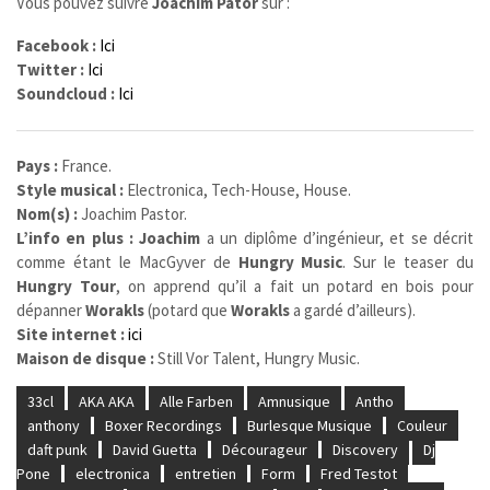
Vous pouvez suivre
Joachim
Pator
sur :
Facebook :
Ici
Twitter :
Ici
Soundcloud :
Ici
Pays :
France.
Style musical :
Electronica, Tech-House, House.
Nom(s) :
Joachim Pastor.
L’info en plus :
Joachim
a un diplôme d’ingénieur, et se décrit
comme étant le MacGyver de
Hungry Music
. Sur le teaser du
Hungry Tour
, on apprend qu’il a fait un potard en bois pour
dépanner
Worakls
(potard que
Worakls
a gardé d’ailleurs).
Site internet :
ici
Maison de disque :
Still Vor Talent, Hungry Music.
33cl
AKA AKA
Alle Farben
Amnusique
Antho
anthony
Boxer Recordings
Burlesque Musique
Couleur
daft punk
David Guetta
Décourageur
Discovery
Dj
Pone
electronica
entretien
Form
Fred Testot