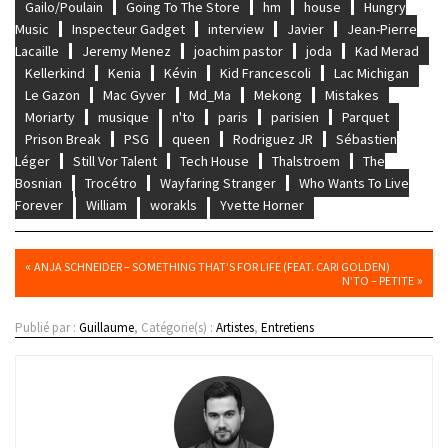
Gailo/Poulain
Going To The Store
hm
house
Hungry
Music
Inspecteur Gadget
interview
Javier
Jean-Pierre
Lacaille
Jeremy Menez
joachim pastor
joda
Kad Merad
Kellerkind
Kenia
Kévin
Kid Francescoli
Lac Michigan
Le Gazon
Mac Gyver
Md_Ma
Mekong
Mistakes
Moriarty
musique
n'to
paris
parisien
Parquet
Prison Break
PSG
queen
Rodriguez JR
Sébastien
Léger
Still Vor Talent
Tech House
Thalstroem
The
Bosnian
Trocétro
Wayfaring Stranger
Who Wants To Live
Forever
William
worakls
Yvette Horner
«
ANJA SCHNEIDER – SOMETHING THAT’S FOR LIFE (FEAT. CARI GOLDEN)
»
N’TO – PETITE
Publié par :
Guillaume
, Catégorie(s) :
Artistes
,
Entretiens