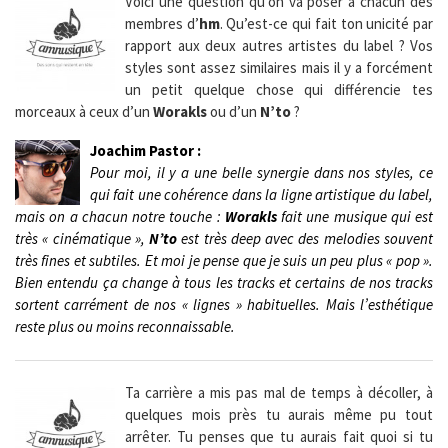
Voici une question qu’on va poser à chacun des
membres d’
hm
. Qu’est-ce qui fait ton unicité par
rapport aux deux autres artistes du label ? Vos
styles sont assez similaires mais il y a forcément
un petit quelque chose qui différencie tes
morceaux à ceux d’un
Worakls
ou d’un
N’to
?
Joachim Pastor :
Pour moi, il y a une belle synergie dans nos styles, ce
qui fait une cohérence dans la ligne artistique du label,
mais on a chacun notre touche :
Worakls
fait une musique qui est
très « cinématique »,
N’to
est très deep avec des melodies souvent
très fines et subtiles. Et moi je pense que je suis un peu plus « pop ».
Bien entendu ça change à tous les tracks et certains de nos tracks
sortent carrément de nos « lignes » habituelles. Mais l’esthétique
reste plus ou moins reconnaissable.
Ta carrière a mis pas mal de temps à décoller, à
quelques mois près tu aurais même pu tout
arrêter. Tu penses que tu aurais fait quoi si tu