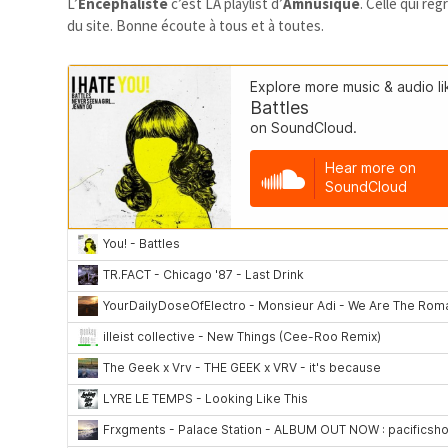
L’
Encéphaliste
c’est LA playlist d’
Amnusique
. Celle qui re
du site. Bonne écoute à tous et à toutes.