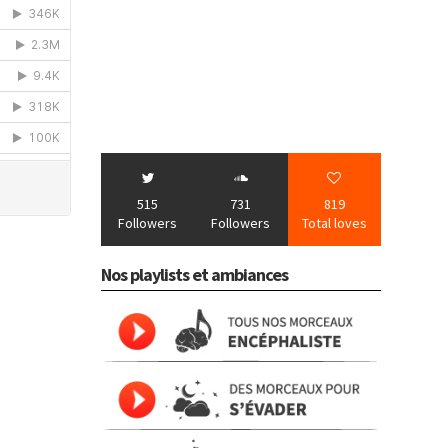
515
731
819
Followers
Followers
Total loves
Nos playlists et ambiances