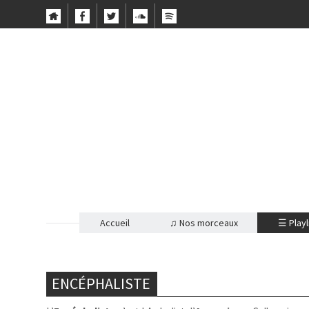
Accueil
♫ Nos morceaux
☰ Playl
ENCÉPHALISTE