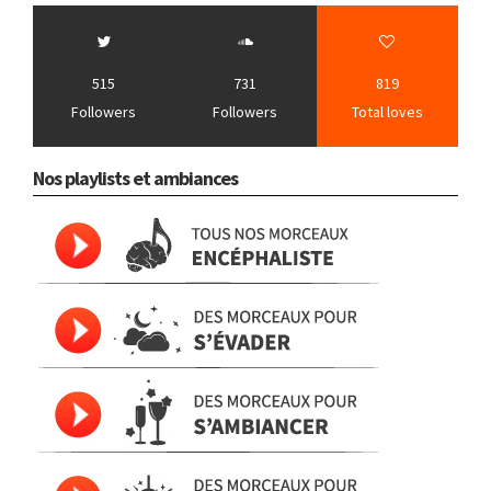
515
731
819
Followers
Followers
Total loves
Nos playlists et ambiances