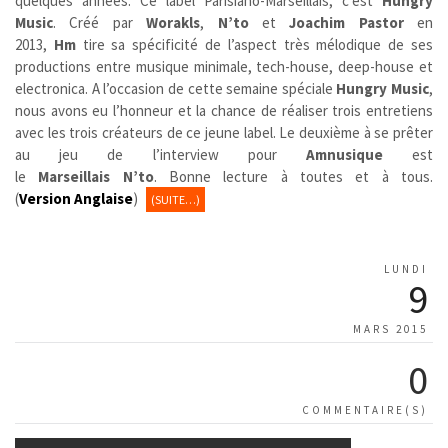
quelques années. Ce label Parisiano-Marseillais, c’est
Hungry
Music
. Créé par
Worakls
,
N’to
et
Joachim Pastor
en
2013,
Hm
tire sa spécificité de l’aspect très mélodique de ses
productions entre musique minimale, tech-house, deep-house et
electronica. A l’occasion de cette semaine spéciale
Hungry Music
,
nous avons eu l’honneur et la chance de réaliser trois entretiens
avec les trois créateurs de ce jeune label.
Le deuxième à se prêter
au jeu de l’interview pour
Amnusique
est
le
Marseillais
N’to
. Bonne lecture à toutes et à tous.
(
Version Anglaise
)
(SUITE…)
LUNDI
9
MARS 2015
0
COMMENTAIRE(S)