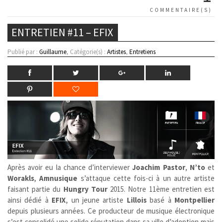
COMMENTAIRE(S)
ENTRETIEN #11 – EFIX
Publié par :
Guillaume
, Catégorie(s) :
Artistes
,
Entretiens
Après avoir eu la chance d’interviewer
Joachim Pastor
,
N’to
et
Worakls
,
Amnusique
s’attaque cette fois-ci à un autre artiste
faisant partie du
Hungry Tour
2015. Notre 11ème entretien est
ainsi dédié à
EFIX
, un jeune artiste
Lillois
basé à
Montpellier
depuis plusieurs années. Ce producteur de musique électronique
s’est consolidé une solide réputation dans sa ville d’adoption mais