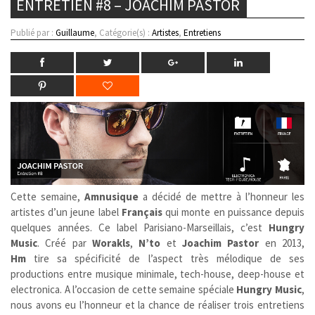
ENTRETIEN #8 – JOACHIM PASTOR
Publié par :
Guillaume
, Catégorie(s) :
Artistes
,
Entretiens
Cette semaine,
Amnusique
a décidé de mettre à l’honneur les
artistes d’un jeune label
Français
qui monte en puissance depuis
quelques années. Ce label Parisiano-Marseillais, c’est
Hungry
Music
. Créé par
Worakls
,
N’to
et
Joachim Pastor
en 2013,
Hm
tire sa spécificité de l’aspect très mélodique de ses
productions entre musique minimale, tech-house, deep-house et
electronica. A l’occasion de cette semaine spéciale
Hungry Music
,
nous avons eu l’honneur et la chance de réaliser trois entretiens