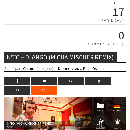
JEUDI
17
AVRIL 2014
0
COMMENTAIRE(S)
N’TO – DJANGO (MICHA MISCHER REMIX)
Publié par :
Chreim
, Catégorie(s) :
Nos morceaux
,
Pour s'évader