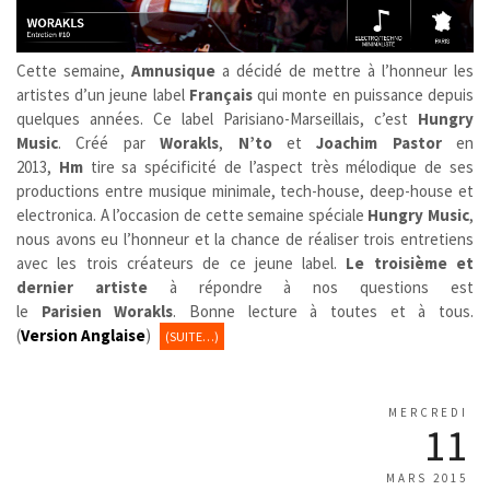
Cette semaine,
Amnusique
a décidé de mettre à l’honneur les
artistes d’un jeune label
Français
qui monte en puissance depuis
quelques années. Ce label Parisiano-Marseillais, c’est
Hungry
Music
. Créé par
Worakls
,
N’to
et
Joachim Pastor
en
2013,
Hm
tire sa spécificité de l’aspect très mélodique de ses
productions entre musique minimale, tech-house, deep-house et
electronica. A l’occasion de cette semaine spéciale
Hungry Music
,
nous avons eu l’honneur et la chance de réaliser trois entretiens
avec les trois créateurs de ce jeune label.
Le troisième et
dernier artiste
à répondre à nos questions est
le
Parisien
Worakls
. Bonne lecture à toutes et à tous.
(
Version Anglaise
)
(SUITE…)
MERCREDI
11
MARS 2015