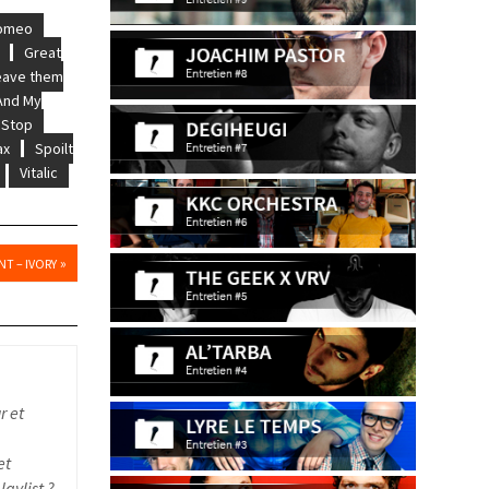
omeo
Great
eave them
And My
 Stop
ax
Spoilt
Vitalic
»
T – IVORY
r et
et
aylist ?