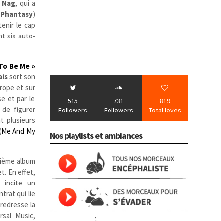
 Nag
, qui a
Phantasy
)
tenir le cap
t six auto-
.
To Be Me »
ais
sort son
rope et sur
se et par le
515
731
819
de figurer
Followers
Followers
Total loves
t plusieurs
(
Me And My
Nos playlists et ambiances
xième album
t. En effet,
 incite un
trat qui lie
redresse la
rsal Music,