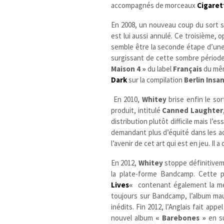
accompagnés de morceaux
Cigaret
En 2008, un nouveau coup du sort s
est lui aussi annulé. Ce troisième, 
semble être la seconde étape d’une 
surgissant de cette sombre période
Maison 4 »
du label
Français
du m
Dark
sur la compilation
Berlin Insan
En 2010,
Whitey
brise enfin le sor
produit, intitulé
Canned Laughter
distribution plutôt difficile mais l’
demandant plus d’équité dans les acc
l’avenir de cet art qui est en jeu. I
En 2012,
Whitey
stoppe définitiveme
la plate-forme Bandcamp. Cette pu
Lives
«
contenant également la mer
toujours sur Bandcamp, l’album ma
inédits. Fin 2012, l’Anglais fait appe
nouvel album
« Barebones »
en su