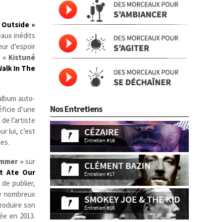
 Outside »
aux inédits
eur d’espoir
n
« Kistuné
Walk In The
 album auto-
Nos Entretiens
éficie d’une
de l’artiste
r lui, c’est
nes.
ummer »
sur
t Ate Our
de publier,
de nombreux
 produire son
née en 2013.