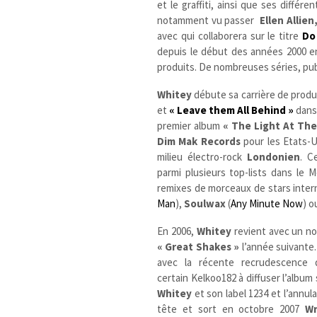
et le graffiti, ainsi que ses diffé
notamment vu passer
Ellen Allien
avec qui collaborera sur le titre
Do
depuis le début des années 2000 en
produits. De nombreuses séries, publ
Whitey
débute sa carrière de produ
et
« Leave them All Behind »
dans 
premier album
« The Light At The
Dim Mak Records
pour les Etats-U
milieu électro-rock
Londonien
. C
parmi plusieurs top-lists dans le
remixes de morceaux de stars inter
Man
),
Soulwax
(
Any Minute Now
) 
En 2006,
Whitey
revient avec un no
« Great Shakes »
l’année suivante.
avec la récente recrudescence d
certain Kelkoo182 à diffuser l’album 
Whitey
et son label 1234 et l’annul
tête et sort en octobre 2007
W