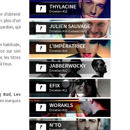
e d’obtenir
ec plus d’un
uardian, qui
n habitude,
nce sur son
s les titres
à tous.
g Bad
,
Les
 des marques