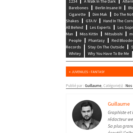
1234
A Walk In The Dark
Alter
Barebones
Berlin Insane III
Bl
Cigarette
Dim Mak
Do The No
Shakes
GTA IV
Hand In The Corn
All Behind
Les Experts
Les Sop
Man
Miss Kittin
Mitsubishi
m
People
Phantasy
Red Blood
Records
Stay On The Outside
Whitey
Why You Have To Be Me
«
JUVENILES – FANTASY
Publié par :
Guillaume
, Catégorie(s) :
Nos
Guillaume
Graphiste et 
rédacteur web
Sa plus grand
écouté) l’alb