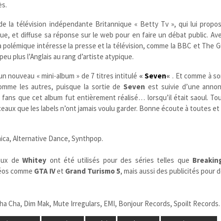
ès.
e la télévision indépendante Britannique « Betty Tv », qui lui propos
ue, et diffuse sa réponse sur le web pour en faire un débat public. Av
a polémique intéresse la presse et la télévision, comme la BBC et The G
peu plus l’Anglais au rang d’artiste atypique.
n nouveau « mini-album » de 7 titres intitulé
«
Seven
«
. Et comme à so
omme les autres, puisque la sortie de
Seven
est suivie d’une anno
 fans que cet album fut entièrement réalisé… lorsqu’il était saoul. Tou
eaux que les labels n’ont jamais voulu garder. Bonne écoute à toutes et 
ica, Alternative Dance, Synthpop.
aux de
Whitey
ont été utilisés pour des séries telles que
Breakin
idéos comme
GTA IV
et
Grand Turismo 5
, mais aussi des publicités pour
ha Cha, Dim Mak, Mute Irregulars, EMI, Bonjour Records, Spoilt Records.