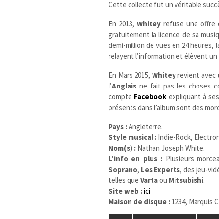
Cette collecte fut un véritable succ
En 2013,
Whitey
refuse une offre d
gratuitement la licence de sa musiq
demi-million de vues en 24 heures, l
relayent l’information et élèvent un 
En Mars 2015,
Whitey
revient avec u
l’
Anglais
ne fait pas les choses c
compte
Facebook
expliquant à ses
présents dans l’album sont des morc
Pays :
Angleterre.
Style musical :
Indie-Rock, Electron
Nom(s) :
Nathan Joseph White.
L’info en plus :
Plusieurs morce
Soprano
,
Les Experts
, des jeu-v
telles que
Varta
ou
Mitsubishi
.
Site web :
ici
Maison de disque :
1234, Marquis C