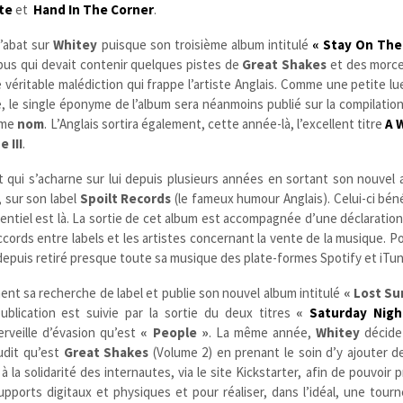
te
et
Hand In The Corner
.
’abat sur
Whitey
puisque son troisième album intitulé
« Stay On The
opus qui devait contenir quelques pistes de
Great Shakes
et des morce
véritable malédiction qui frappe l’artiste Anglais. Comme une petite lu
, le single éponyme de l’album sera néanmoins publié sur la compilatio
ême
nom
. L’Anglais sortira également, cette année-là, l’excellent titre
A 
e III
.
t qui s’acharne sur lui depuis plusieurs années en sortant son nouvel
, sur son label
Spoilt Records
(le fameux humour Anglais). Celui-ci bén
essentiel est là. La sortie de cet album est accompagnée d’une déclaration 
ords entre labels et les artistes concernant la vente de la musique. Pou
l a depuis retiré presque toute sa musique des plate-formes Spotify et iTu
nt sa recherche de label et publie son nouvel album intitulé
« Lost S
blication est suivie par la sortie du deux titres
«
Saturday Nigh
veille d’évasion qu’est
« People »
. La même année,
Whitey
décide 
udit qu’est
Great Shakes
(Volume 2) en prenant le soin d’y ajouter 
l à la solidarité des internautes, via le site Kickstarter, afin de pouvoir
pports digitaux et physiques et pour réaliser, dans l’idéal, une tour