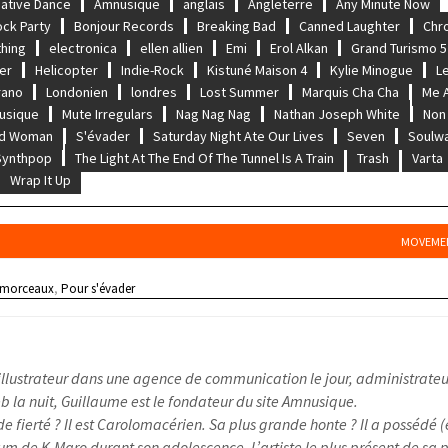
native Dance
Amnusique
anglais
Angleterre
Any Minute Now
ock Party
Bonjour Records
Breaking Bad
Canned Laughter
Chr
thing
electronica
ellen allien
Emi
Erol Alkan
Grand Turismo 5
er
Helicopter
Indie-Rock
Kistuné Maison 4
Kylie Minogue
L
rano
Londonien
londres
Lost Summer
Marquis Cha Cha
Me 
usique
Mute Irregulars
Nag Nag Nag
Nathan Joseph White
Non
ed Woman
S'évader
Saturday Night Ate Our Lives
Seven
Soulw
Synthpop
The Light At The End Of The Tunnel Is A Train
Trash
Varta
Wrap It Up
MOVEMEN
 morceaux
,
Pour s'évader
illustrateur dans une agence de communication le jour, administrateu
 la nuit, Guillaume est le fondateur du site Amnusique.
e fierté ? Il est Carolomacérien. Sa plus grande honte ? Il a possédé (
um de K-Maro durant son adolescence. L’artiste le plus présent de sa pl