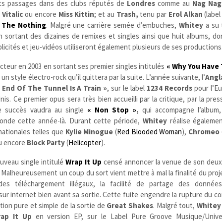
rents passages dans des clubs réputés de
Londres
comme au
Nag Nag
, Vitalic
ou encore
Miss Kittin
; et au
Trash,
tenu par
Erol Alkan
(label
 The Nothing
. Malgré une carrière semée d’embuches,
Whitey
a su 
 sortant des dizaines de remixes et singles ainsi que huit albums, don
icités et jeu-vidéos utiliseront également plusieurs de ses productions
cteur en 2003 en sortant ses premier singles intitulés
« Why You Have 
un style électro-rock qu’il quittera par la suite. L’année suivante, l’
Angl
 End Of The Tunnel Is A Train »
, sur le label
1234 Records
pour l’Eu
nis.
Ce premier
opus
sera très bien accueilli par la critique, par la pres
e succès vaudra au single
« Non Stop »
,
qui accompagne l’album,
 Monde cette année-là. Durant cette période,
Whitey
réalise égalemen
nationales telles que
Kylie Minogue
(
Red Blooded Woman
),
Chromeo
ou encore
Block Party
(
Helicopter
).
uveau single intitulé
Wrap It Up
censé annoncer la venue de son deu
 Malheureusement un coup du sort vient mettre à mal la finalité du proje
es téléchargement illégaux, la facilité de partage des données
sur internet bien avant sa sortie. Cette fuite engendre la rupture du con
ation pure et simple de la sortie de
Great Shakes
. Malgré tout,
Whitey
rap It Up
en version EP, sur le Label Pure Groove Musique/Unive