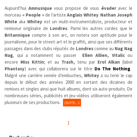
Aujourd’hui
Amnusique
vous propose de vous
évader
avec le
morceau
« People »
de l’artiste
Anglais
Whitey
.
Nathan Joseph
White
aka
Whitey
est un multi-instrumentaliste, producteur et
remixeur originaire de
Londres
. Parmi les autres cordes que le
Britannique
compte à son arc, on notera son aptitude pour le
journalisme, pour le street-art et le graffiti, ainsi que ses différents
passages dans des clubs réputés de
Londres
comme au
Nag Nag
Nag
, qui a notamment vu passer
Ellen Allien, Vitalic
ou
encore
Miss Kittin
; et au
Trash,
tenu par
Erol Alkan
(label
Phantasy
) avec qui collaborera sur le titre
Do The Nothing
.
Malgré une carrière semée d’embuches,
Whitey
a su tenir le cap
depuis le début des années 2000 en sortant des dizaines de
remixes et singles ainsi que huit albums, dont six auto-produits. De
nombreuses séries, publicités et jeu-vidéos utiliseront également
plusieurs de ses productions.
(SUITE…)
1