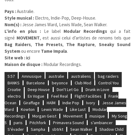
Pays :
Australie.
Style musical :
Electro, Indie-Pop, Deep-House.
Nom(s) :
Jesse James Ward, Lewis Wade, Sean Walker.
L’info en plus :
Le label
Modular Recordings
qui a fait
signé
MOVEMENT
, est aussi celui d’artistes de renoms tels que
Bag Raiders
,
The Presets
,
The Rapture
,
Sneaky Sound
System
ou encore
Tame Impala
.
Site web :
ici
Maison de disque :
Modular Recordings.
5:57
Amnusique
australie
australiens
bag raiders
BANKS
Barcelone
beyonce
Club Mod
Control You
Croatie
Deep House
Don't Let Go
Drunk in Love
electro
En Vogue
Feel Real
Flight Facilities
Frank
Ocean
Giraffage
HAÏM
Indie Pop
Ivory
Jesse James
Ward
Kowton
Lewis Wade
Like Lust
Modular
Recordings
Morgan Geist
Movement
musique
My Song
5
paris
Pitchfork
Primavera Sound
s'ambiancer
S'évader
Sampha
sbtrkt
Sean Walker
Shadow Child