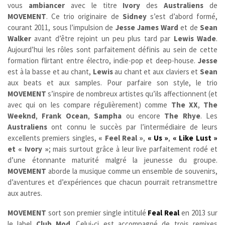
vous
ambiancer
avec le titre
Ivory
des
Australiens
de
MOVEMENT
. Ce trio originaire de
Sidney
s’est d’abord formé,
courant 2011, sous l’impulsion de
Jesse James Ward
et de
Sean
Walker
avant d’être rejoint un peu plus tard par
Lewis Wade
.
Aujourd’hui les rôles sont parfaitement définis au sein de cette
formation flirtant entre électro, indie-pop et deep-house.
Jesse
est à la basse et au chant,
Lewis
au chant et aux claviers et
Sean
aux beats et aux samples. Pour parfaire son style, le trio
MOVEMENT
s’inspire de nombreux artistes qu’ils affectionnent (et
avec qui on les compare régulièrement) comme
The XX
,
The
Weeknd
,
Frank Ocean
,
Sampha
ou encore
The Rhye
. Les
Australiens
ont connu le succès par l’intermédiaire de leurs
excellents premiers singles,
« Feel Real »
,
« Us »
,
« Like Lust »
et « Ivory »
; mais surtout grâce à leur live parfaitement rodé et
d’une étonnante maturité malgré la jeunesse du groupe.
MOVEMENT
aborde la musique comme un ensemble de souvenirs,
d’aventures et d’expériences que chacun pourrait retransmettre
aux autres.
MOVEMENT
sort son premier single intitulé
Feal Real
en 2013 sur
le label
Club Mod
. Celui-ci est accompagné de trois remixes