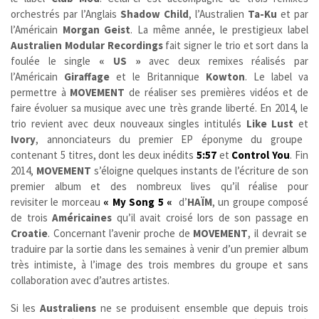
orchestrés par l’Anglais
Shadow Child
, l’Australien
Ta-Ku
et par
l’Américain
Morgan Geist
. La même année, le prestigieux label
Australien Modular Recordings
fait signer le trio et sort dans la
foulée le single
« US »
avec deux remixes réalisés par
l’Américain
Giraffage
et le Britannique
Kowton
. Le label va
permettre à
MOVEMENT
de réaliser ses premières vidéos et de
faire évoluer sa musique avec une très grande liberté. En 2014, le
trio revient avec deux nouveaux singles intitulés
Like Lust
et
Ivory
, annonciateurs du premier EP éponyme du groupe
contenant 5 titres, dont les deux inédits
5:57
et
Control You
. Fin
2014,
MOVEMENT
s’éloigne quelques instants de l’écriture de son
premier album et des nombreux lives qu’il réalise pour
revisiter le morceau
« My Song 5 «
d’
HAÏM
, un groupe composé
de trois
Américaines
qu’il avait croisé lors de son passage en
Croatie
. Concernant l’avenir proche de
MOVEMENT
, il devrait se
traduire par la sortie dans les semaines à venir d’un premier album
très intimiste, à l’image des trois membres du groupe et sans
collaboration avec d’autres artistes.
Si les
Australiens
ne se produisent ensemble que depuis trois