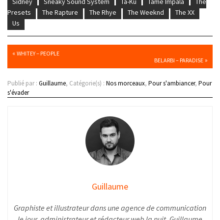
Sidney
Sneaky Sound System
Ta-Ku
Tame Impala
The
Presets
The Rapture
The Rhye
The Weeknd
The XX
Us
«
WHITEY – PEOPLE
»
BELARBI – PARADISE
Publié par :
Guillaume
, Catégorie(s) :
Nos morceaux
,
Pour s'ambiancer
,
Pour
s'évader
Guillaume
Graphiste et illustrateur dans une agence de communication
le jour, administrateur et rédacteur web la nuit, Guillaume