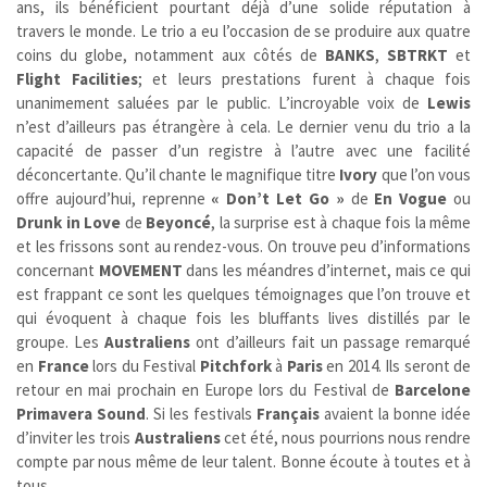
ans, ils bénéficient pourtant déjà d’une solide réputation à
travers le monde. Le trio a eu l’occasion de se produire aux quatre
coins du globe, notamment aux côtés de
BANKS
,
SBTRKT
et
Flight Facilities
;
et leurs prestations furent à chaque fois
unanimement saluées par le public. L’incroyable voix de
Lewis
n’est d’ailleurs pas étrangère à cela. Le dernier venu du trio a la
capacité de passer d’un registre à l’autre avec une facilité
déconcertante. Qu’il chante le magnifique titre
Ivory
que l’on vous
offre aujourd’hui, reprenne
« Don’t Let Go »
de
En Vogue
ou
Drunk in Love
de
Beyoncé
, la surprise est à chaque fois la même
et les frissons sont au rendez-vous. On trouve peu d’informations
concernant
MOVEMENT
dans les méandres d’internet, mais ce qui
est frappant ce sont les quelques témoignages que l’on trouve et
qui évoquent à chaque fois les bluffants lives distillés par le
groupe. Les
Australiens
ont d’ailleurs fait un passage remarqué
en
France
lors du Festival
Pitchfork
à
Paris
en 2014. Ils seront de
retour en mai prochain en Europe lors du Festival de
Barcelone
Primavera Sound
. Si les festivals
Français
avaient la bonne idée
d’inviter les trois
Australiens
cet été, nous pourrions nous rendre
compte par nous même de leur talent. Bonne écoute à toutes et à
tous.