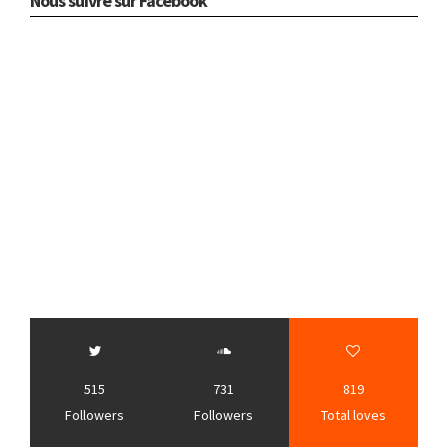
Nous suivre sur Facebook
515
731
819
Followers
Followers
Total loves