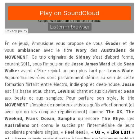
En ce jeudi, Amnusique vous propose de vous
évader
et de
vous
ambiancer
avec le titre
Ivory
des
Australiens
de
MOVEMENT
. Ce trio originaire de
Sidney
s’est d’abord formé,
courant 2011, sous l’impulsion de
Jesse James Ward
et de
Sean
Walker
avant d’être rejoint un peu plus tard par
Lewis Wade
.
Aujourd’hui les rôles sont parfaitement définis au sein de cette
formation flirtant entre électro, indie-pop et deep-house.
Jesse
est à la basse et au chant,
Lewis
au chant et aux claviers et
Sean
aux beats et aux samples. Pour parfaire son style, le trio
MOVEMENT
s’inspire de nombreux artistes qu’ils affectionnent (et
avec qui on les compare régulièrement) comme
The XX
,
The
Weeknd
,
Frank Ocean
,
Sampha
ou encore
The Rhye
. Les
Australiens
ont connu le succès par l’intermédiaire de leurs
excellents premiers singles,
« Feel Real »
,
« Us »
,
« Like Lust »
et « Ivory »
; mais surtout grâce à leur live parfaitement rodé et