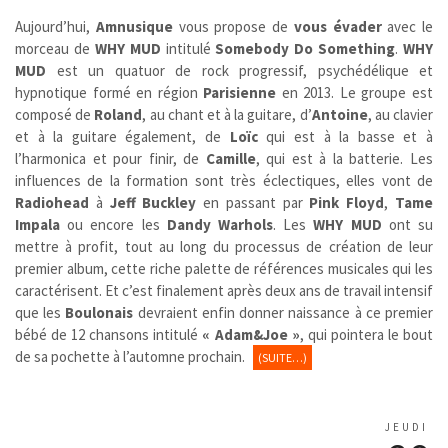
Aujourd’hui,
Amnusique
vous propose de
vous évader
avec le
morceau de
WHY MUD
intitulé
Somebody Do Something
.
WHY
MUD
est un quatuor de rock progressif, psychédélique et
hypnotique formé en région
Parisienne
en 2013. Le groupe est
composé de
Roland
, au chant et à la guitare, d’
Antoine
, au clavier
et à la guitare également, de
Loïc
qui est à la basse et à
l’harmonica et pour finir, de
Camille
, qui est à la batterie. Les
influences de la formation sont très éclectiques, elles vont de
Radiohead
à
Jeff Buckley
en passant par
Pink Floyd
,
Tame
Impala
ou encore les
Dandy Warhols
. Les
WHY MUD
ont su
mettre à profit, tout au long du processus de création de leur
premier album, cette riche palette de références musicales qui les
caractérisent. Et c’est finalement après deux ans de travail intensif
que les
Boulonais
devraient enfin donner naissance à ce premier
bébé de 12 chansons intitulé
« Adam&Joe »
, qui pointera le bout
de sa pochette à l’automne prochain.
(SUITE…)
JEUDI