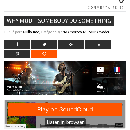
COMMENTAIRE(S)
WHY MUD – SOMEBODY DO SOMETHING
Publié par :
Guillaume
, Catégorie(s) :
Nos morceaux
,
Pour s'évader