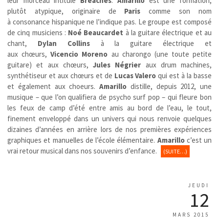
leur morceau intitulé
Breaches
.
Amarillo
est une formation,
plutôt atypique, originaire de
Paris
comme son nom
à consonance hispanique ne l’indique pas. Le groupe est composé
de cinq musiciens :
Noé Beaucardet
à la guitare électrique et au
chant,
Dylan Collins
à la guitare électrique et
aux chœurs,
Vicencio Moreno
au charongo (une toute petite
guitare) et aux chœurs,
Jules Négrier
aux drum machines,
synthétiseur et aux chœurs et de
Lucas Valero
qui est à la basse
et également aux choeurs.
Amarillo
distille, depuis 2012, une
musique – que l’on qualifiera de psycho surf pop – qui fleure bon
les feux de camp d’été entre amis au bord de l’eau, le tout,
finement enveloppé dans un univers qui nous renvoie quelques
dizaines d’années en arrière lors de nos premières expériences
graphiques et manuelles de l’école élémentaire.
Amarillo
c’est un
vrai retour musical dans nos souvenirs d’enfance.
(SUITE…)
JEUDI
12
MARS 2015