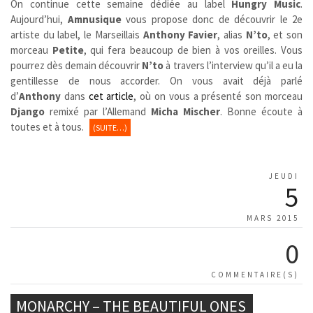
On continue cette semaine dédiée au label
Hungry Music
.
Aujourd’hui,
Amnusique
vous propose donc de découvrir le 2e
artiste du label, le Marseillais
Anthony Favier
, alias
N’to
, et son
morceau
Petite
, qui fera beaucoup de bien à vos oreilles. Vous
pourrez dès demain découvrir
N’to
à travers l’interview qu’il a eu la
gentillesse de nous accorder. On vous avait déjà parlé
d’
Anthony
dans
cet article
, où on vous a présenté son morceau
Django
remixé par l’Allemand
Micha Mischer
. Bonne écoute à
toutes et à tous.
(SUITE…)
JEUDI
5
MARS 2015
0
COMMENTAIRE(S)
MONARCHY – THE BEAUTIFUL ONES