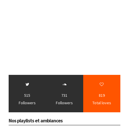
515
731
819
Followers
Followers
Total loves
Nos playlists et ambiances