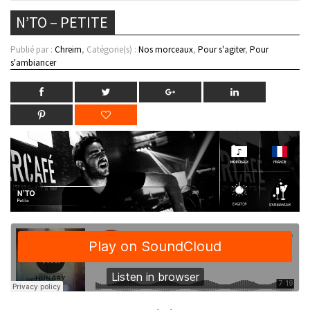
N’TO – PETITE
Publié par :
Chreim
, Catégorie(s) :
Nos morceaux
,
Pour s'agiter
,
Pour
s'ambiancer