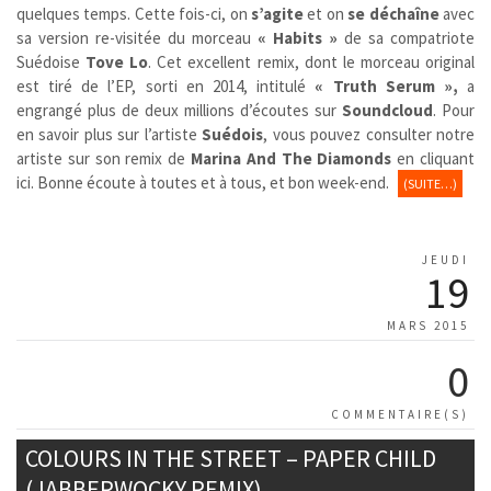
quelques temps. Cette fois-ci, on
s’agite
et on
se déchaîne
avec
sa version re-visitée du morceau
« Habits »
de sa compatriote
Suédoise
Tove Lo
. Cet excellent remix, dont le morceau original
est tiré de l’EP, sorti en 2014, intitulé
« Truth Serum »,
a
engrangé plus de deux millions d’écoutes sur
Soundcloud
. Pour
en savoir plus sur l’artiste
Suédois
, vous pouvez consulter notre
artiste sur son remix de
Marina And The Diamonds
en cliquant
ici. Bonne écoute à toutes et à tous, et bon week-end.
(SUITE…)
JEUDI
19
MARS 2015
0
COMMENTAIRE(S)
COLOURS IN THE STREET – PAPER CHILD
(JABBERWOCKY REMIX)