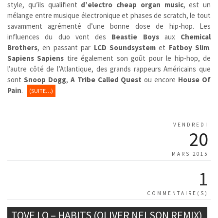
style, qu’ils qualifient
d’electro cheap organ music
, est un
mélange entre musique électronique et phases de scratch, le tout
savamment agrémenté d’une bonne dose de hip-hop. Les
influences du duo vont des
Beastie Boys
aux
Chemical
Brothers
, en passant par
LCD Soundsystem
et
Fatboy Slim
.
Sapiens Sapiens
tire également son goût pour le hip-hop, de
l’autre côté de l’Atlantique, des grands rappeurs Américains que
sont
Snoop Dogg
,
A Tribe Called
Quest
ou encore
House Of
Pain
.
(SUITE…)
VENDREDI
20
MARS 2015
1
COMMENTAIRE(S)
TOVE LO – HABITS (OLIVER NELSON REMIX)