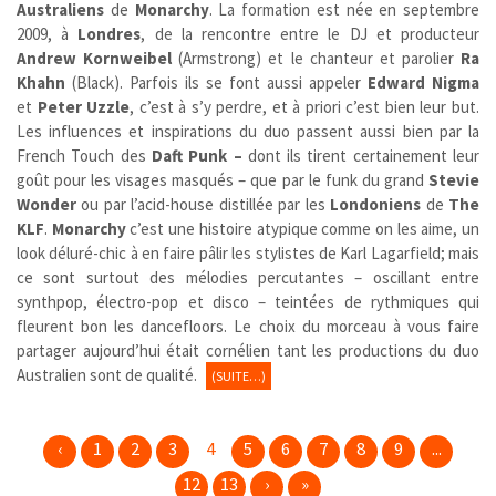
Australiens
de
Monarchy
. La formation est née en septembre
2009, à
Londres
, de la rencontre entre le DJ et producteur
Andrew Kornweibel
(Armstrong) et le chanteur et parolier
Ra
Khahn
(
Black)
. Parfois ils se font aussi appeler
Edward Nigma
et
Peter Uzzle
, c’est à s’y perdre, et à priori c’est bien leur but.
Les influences et inspirations du duo passent aussi bien par la
French Touch des
Daft Punk –
dont ils tirent certainement leur
goût pour les visages masqués – que par le funk du grand
Stevie
Wonder
ou par l’acid-house distillée par les
Londoniens
de
The
KLF
.
Monarchy
c’est une histoire atypique comme on les aime, un
look déluré-chic à en faire pâlir les stylistes de Karl Lagarfield; mais
ce sont surtout des mélodies percutantes – oscillant entre
synthpop, électro-pop et disco – teintées de rythmiques qui
fleurent bon les dancefloors. Le choix du morceau à vous faire
partager aujourd’hui était cornélien tant les productions du duo
Australien sont de qualité.
(SUITE…)
‹
1
2
3
4
5
6
7
8
9
...
12
13
›
»