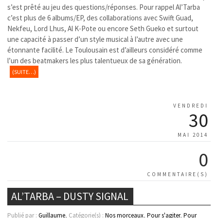
s’est prêté au jeu des questions/réponses. Pour rappel Al’Tarba
c’est plus de 6 albums/EP, des collaborations avec Swift Guad,
Nekfeu, Lord Lhus, Al K-Pote ou encore Seth Gueko et surtout
une capacité à passer d’un style musical à l’autre avec une
étonnante facilité. Le Toulousain est d’ailleurs considéré comme
l’un des beatmakers les plus talentueux de sa génération.
(SUITE…)
VENDREDI
30
MAI 2014
0
COMMENTAIRE(S)
AL’TARBA – DUSTY SIGNAL
Publié par :
Guillaume
, Catégorie(s) :
Nos morceaux
,
Pour s'agiter
,
Pour