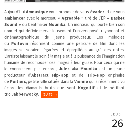
Aujourd’hui
Amnusique
vous propose de vous
évader
et de vous
ambiancer
avec le morceau
« Agreable »
tiré de l’EP
« Basket
Sound »
du beatmaker
Mounika
. Un morceau qui porte bien son
nom et qui définie merveilleusement l’univers posé, rayonnant et
cinématographique du jeune producteur. Les mélodies
du
Poitevin
résonnent comme une pellicule de film dont les
images se seraient égarées et éparpillées au gré des notes.
L’artiste laissant le soin à la magie et à la puissance de l’imagination
humaine de recomposer ces images à leur guise. Pour ceux qui ne
le connaissent pas encore,
Jules
aka
Mounika
est un jeune
producteur d’
Abstract Hip-Hop
et de
Trip-Hop
originaire
de
Poitiers
, petite ville située dans la
Vienne
qui a récemment vu
éclore les diamants bruts que sont
K
ognitif
et le pétillant
trio
Jabberwocky
.
(SUITE…)
JEUDI
26