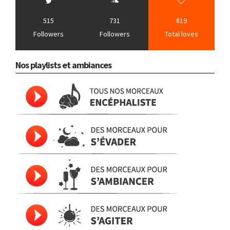
515
731
819
Followers
Followers
Total loves
Nos playlists et ambiances