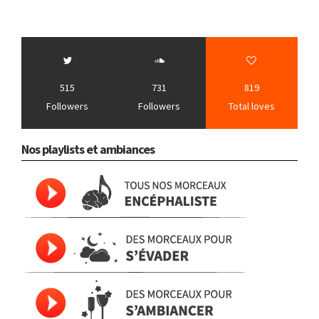
515
731
819
Followers
Followers
Total loves
Nos playlists et ambiances