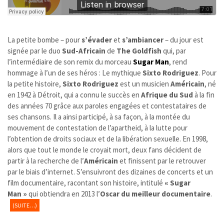
La petite bombe – pour
s’évader
et
s’ambiancer
– du jour est
signée par le duo
Sud-Africain
de
The
Goldfish
qui, par
l’intermédiaire de son remix du morceau
Sugar Man
, rend
hommage à l’un de ses héros : Le mythique
Sixto Rodriguez
. Pour
la petite histoire,
Sixto Rodriguez
est un musicien
Américain
, né
en 1942 à Détroit, qui a connu le succès en
Afrique du Sud
à la fin
des années 70 grâce aux paroles engagées et contestataires de
ses chansons. Il a ainsi participé, à sa façon, à la montée du
mouvement de contestation de l’apartheid, à la lutte pour
l’obtention de droits sociaux et de la libération sexuelle. En 1998,
alors que tout le monde le croyait mort, deux fans décident de
partir à la recherche de l’
Américain
et finissent par le retrouver
par le biais d’internet. S’ensuivront des dizaines de concerts et un
film documentaire, racontant son histoire, intitulé
« Sugar
Man »
qui obtiendra en 2013 l’
Oscar du meilleur documentaire
.
(SUITE…)