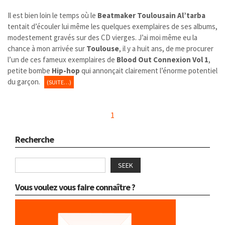
Il est bien loin le temps où le
Beatmaker
Toulousain
Al’tarba
tentait d’écouler lui même les quelques exemplaires de ses albums,
modestement gravés sur des CD vierges. J’ai moi même eu la
chance à mon arrivée sur
Toulouse
, il y a huit ans, de me procurer
l’un de ces fameux exemplaires de
Blood Out Connexion Vol 1
,
petite bombe
Hip-hop
qui annonçait clairement l’énorme potentiel
du garçon.
(SUITE…)
1
Recherche
SEEK
Vous voulez vous faire connaître ?