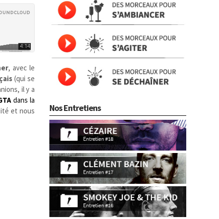
ner
, avec le
nçais
(qui se
nions, il y a
GTA
dans la
Nos Entretiens
sité et nous