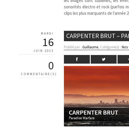
les images sont sublimes, les effet
sonorités électro et rock (parfois 
clips les plus marquants de l’année
MARDI
CARPENTER BRUT – PA
16
Publié par :
Guillaume
, Catégorie(s) :
Nos
JUIN 2015
0
COMMENTAIRE(S)