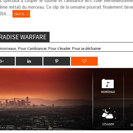
s spéciaux à couper le souffle et l’ambiance 80’s colle merveilleusem
même métal) du morceau. Ce clip de la semaine pourrait finalement deve
 2016…
(SUITE…)
RADISE WARFARE
 morceaux
,
Pour s'ambiancer
,
Pour s'évader
,
Pour se déchainer