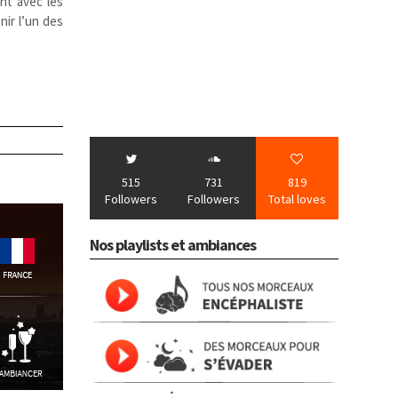
ent avec les
nir l’un des
515
731
819
Followers
Followers
Total loves
Nos playlists et ambiances