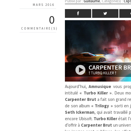
Publié par :
Guillaume
, Catégorie(s) :
Clip
MARS 2016
0
COMMENTAIRE(S)
Aujourd’hui,
Amnusique
vous prop
intitulé
« Turbo Killer »
. Deux moi
Carpenter Brut
a fait son grand re
de son album
« Trilogy »
sorti en 
Seth Ickerman
, qui avait travaill
encore Ubisoft.
Turbo Killer
était l
d’offrir à
Carpenter Brut
un univers