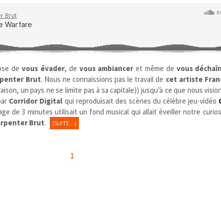
ose de
vous évader
, de
vous ambiancer
et même de
vous déchaî
penter Brut
. Nous ne connaissions pas le travail de
cet artiste Fra
 raison, un pays ne se limite pas à sa capitale)) jusqu’à ce que nous vision
par
Corridor Digital
qui reproduisait des scènes du célèbre jeu-vidéo
ge de 3 minutes utilisait un fond musical qui allait éveiller notre curio
rpenter Brut
.
(SUITE…)
1