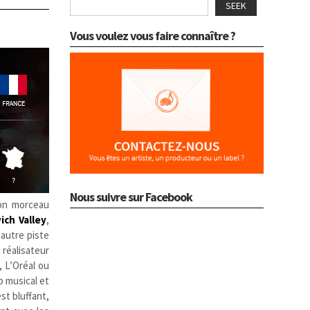
SEEK
Vous voulez vous faire connaître ?
Nous suivre sur Facebook
on morceau
ch Valley
,
 autre piste
 réalisateur
, L’Oréal ou
p musical et
st bluffant,