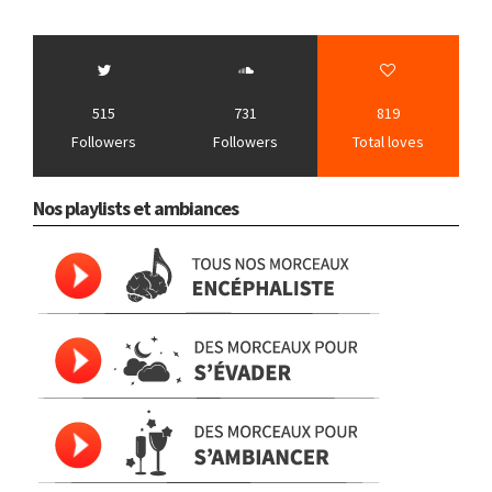
515
731
819
Followers
Followers
Total loves
Nos playlists et ambiances