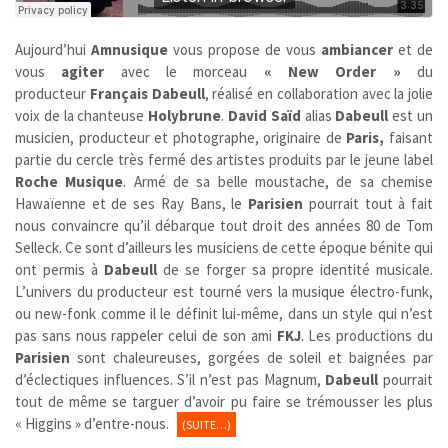
Aujourd’hui
Amnusique
vous propose de vous
ambiancer
et de
vous
agiter
avec le morceau
« New Order »
du
producteur
Français
Dabeull
, réalisé en collaboration avec la jolie
voix de la chanteuse
Holybrune
.
David Saïd
alias
Dabeull
est un
musicien, producteur et photographe, originaire de
Paris,
faisant
partie du cercle très fermé des artistes produits par le jeune label
Roche Musique
. Armé de sa belle moustache, de sa chemise
Hawaïenne et de ses Ray Bans, le
Parisien
pourrait tout à fait
nous convaincre qu’il débarque tout droit des années 80 de Tom
Selleck. Ce sont d’ailleurs les musiciens de cette époque bénite qui
ont permis à
Dabeull
de se forger sa propre identité musicale.
L’univers du producteur est tourné vers la musique électro-funk,
ou new-fonk comme il le définit lui-même, dans un style qui n’est
pas sans nous rappeler celui de son ami
FKJ
. Les productions du
Parisien
sont chaleureuses, gorgées de soleil et baignées par
d’éclectiques influences. S’il n’est pas Magnum,
Dabeull
pourrait
tout de même se targuer d’avoir pu faire se trémousser les plus
« Higgins » d’entre-nous.
(SUITE…)