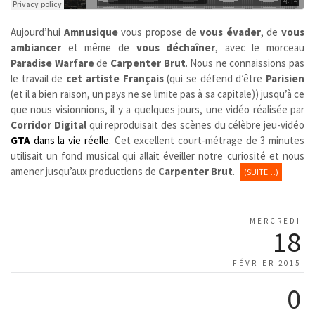
Aujourd’hui
Amnusique
vous propose de
vous évader
, de
vous
ambiancer
et même de
vous déchaîner
, avec le morceau
Paradise Warfare
de
Carpenter Brut
. Nous ne connaissions pas
le travail de
cet artiste Français
(qui se défend d’être
Parisien
(et il a bien raison, un pays ne se limite pas à sa capitale)) jusqu’à ce
que nous visionnions, il y a quelques jours, une vidéo réalisée par
Corridor Digital
qui reproduisait des scènes du célèbre jeu-vidéo
GTA
dans la vie réelle
. Cet excellent court-métrage de 3 minutes
utilisait un fond musical qui allait éveiller notre curiosité et nous
amener jusqu’aux productions de
Carpenter Brut
.
(SUITE…)
MERCREDI
18
FÉVRIER 2015
0