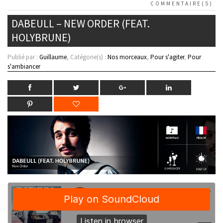
COMMENTAIRE(S)
DABEULL – NEW ORDER (FEAT.
HOLYBRUNE)
Publié par :
Guillaume
, Catégorie(s) :
Nos morceaux
,
Pour s'agiter
,
Pour
s'ambiancer