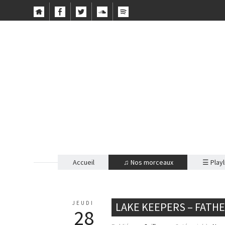
Accueil
♫ Nos morceaux
☰ Playl
JEUDI
LAKE KEEPERS – FATH
28