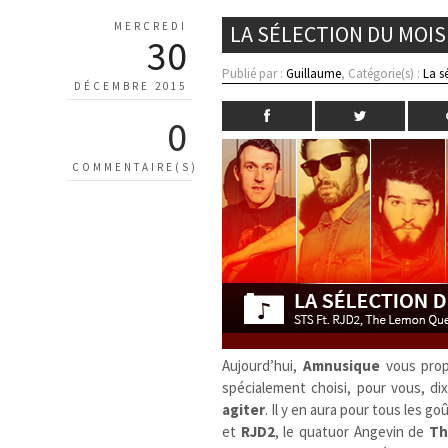
MERCREDI
LA SÉLECTION DU MOI
30
Publié par :
Guillaume
, Catégorie(s) :
La s
DÉCEMBRE 2015
0
COMMENTAIRE(S)
Aujourd’hui,
Amnusique
vous prop
spécialement choisi, pour vous, di
agiter
. Il y en aura pour tous les 
et
RJD2
, le quatuor Angevin de
Th