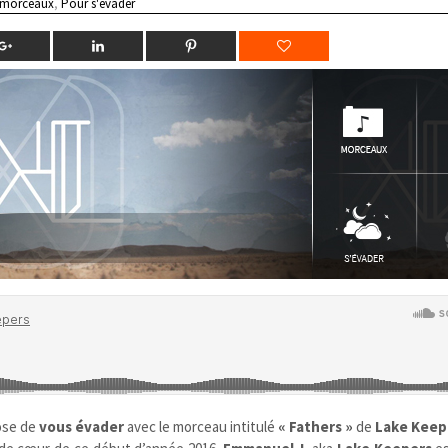
 morceaux
,
Pour s'évader
ose de
vous évader
avec le morceau intitulé
« Fathers »
de
Lake Keep