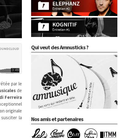
Qui veut des Amnusticks ?
rétée par le
sicales
de
di Ferreira
exceptionnel
on originale
 susciter la
Nos amis et partenaires