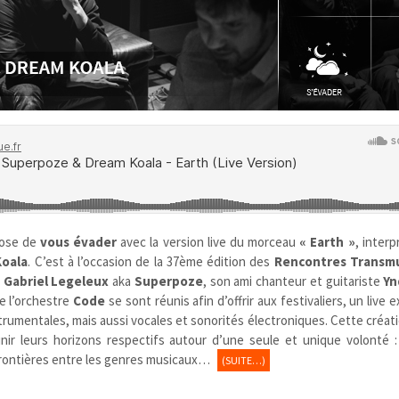
ose de
vous évader
avec la version live du morceau
« Earth »
, interp
oala
. C’est à l’occasion de la 37ème édition des
Rencontres Transmu
s
Gabriel Legeleux
aka
Superpoze
, son ami chanteur et guitariste
Yn
e l’orchestre
Code
se sont réunis afin d’offrir aux festivaliers, un live 
strumentales, mais aussi vocales et sonorités électroniques. Cette créati
unir leurs horizons respectifs autour d’une seule et unique volonté :
 frontières entre les genres musicaux…
(SUITE…)