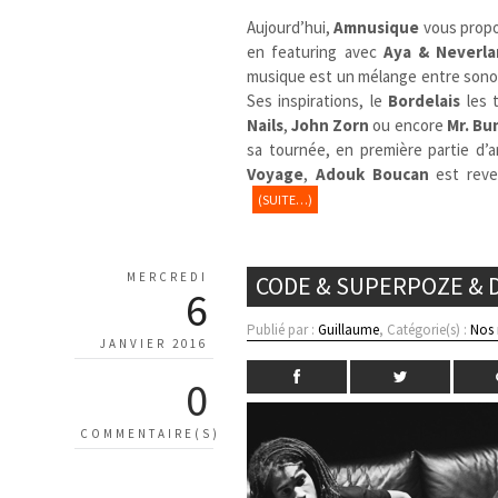
Aujourd’hui,
Amnusique
vous prop
en featuring avec
Aya & Neverl
musique est un mélange entre sonori
Ses inspirations, le
Bordelais
les t
Nails
,
John Zorn
ou encore
Mr. Bu
sa tournée, en première partie d’
Voyage
,
Adouk Boucan
est reve
(SUITE…)
MERCREDI
CODE & SUPERPOZE & D
6
Publié par :
Guillaume
, Catégorie(s) :
Nos
JANVIER 2016
0
COMMENTAIRE(S)