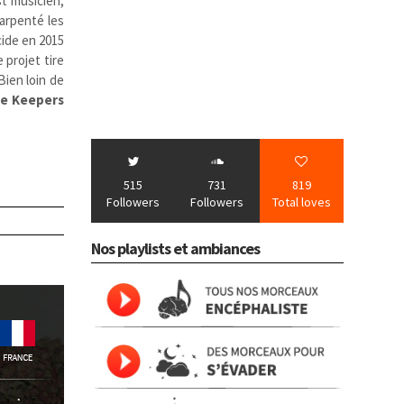
t musicien,
 arpenté les
ide en 2015
 projet tire
Bien loin de
ke Keepers
515
731
819
Followers
Followers
Total loves
Nos playlists et ambiances