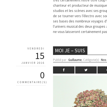
très certainement notre titre coup
chanteur et producteur de musique
studios et les scènes avec ses grou
de se tourner vers l’électro avec so
ses bases des nombreux voyages d
l’univers musical des deux groupes 
ne vous laisseront certainement pa
VENDREDI
MOI JE – SUIS
15
Publié par :
Guillaume
, Catégorie(s) :
Nos
JANVIER 2016
0
COMMENTAIRE(S)