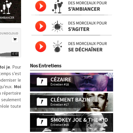
Nos Entretiens
oi je
. Pour
ntemps s’est
oderniser le
 qu’eux.
Moi
n répertoire
en seulement
créole toute