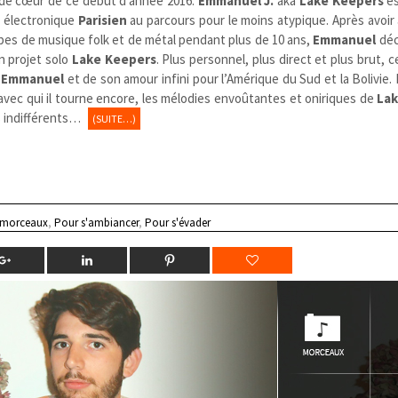
 de cœur de ce début d’année 2016.
Emmanuel J.
aka
Lake Keepers
es
 électronique
Parisien
au parcours pour le moins atypique. Après avoir
pes de musique folk et de métal pendant plus de 10 ans,
Emmanuel
déc
n projet solo
Lake Keepers
. Plus personnel, plus direct et plus brut, ce
’
Emmanuel
et de son amour infini pour l’Amérique du Sud et la Bolivie. 
avec qui il tourne encore, les mélodies envoûtantes et oniriques de
La
s indifférents…
(SUITE…)
 morceaux
,
Pour s'ambiancer
,
Pour s'évader