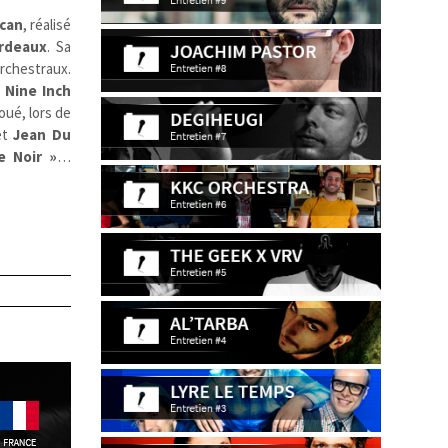
can
, réalisé
rdeaux
. Sa
orchestraux.
,
Nine Inch
oué, lors de
et
Jean Du
e Noir »
…