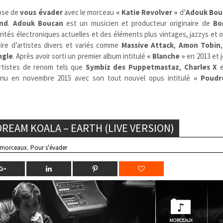
ose de
vous évader
avec le morceau
« Katie Revolver »
d’
Adouk Bou
and
.
Adouk Boucan
est un musicien et producteur originaire de
Bo
tés électroniques actuelles et des éléments plus vintages, jazzys et 
ire d’artistes divers et variés comme
Massive Attack
,
Amon Tobin
ngle
. Après avoir sorti un premier album intitulé
« Blanche »
en 2013 et j
artistes de renom tels que
Symbiz des Puppetmastaz
,
Charles X
nu en novembre 2015 avec son tout nouvel opus intitulé
« Poudr
REAM KOALA – EARTH (LIVE VERSION)
 morceaux
,
Pour s'évader