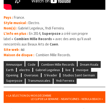
Pays :
France.
Style musical :
Electro.
Nom(s) :
Gabriel Legeleux, Yndi Ferreira.
L’info en plus
:
En 2014,
Superpoze
a créé son propre
label
« Combien Mille Records »
avec des amis qu’il avait
rencontrés aux Beaux Arts de
Caen
.
Site web :
ici
Maison de disque :
Combien Mille Records.
Amnusique
Code
Combien Mille Records
Dream Koala
Earth
electro
Gabriel Legeleux
live
musique
Opening
Overseas
S'évader
Studios Saint Germain
Superpoze
Transmusicales
Yndi Ferreira
«
LA SÉLECTION DU MOIS DÉCEMBRE
»
LE CLIP DE LA SEMAINE – NEANTICØNES – NEBULA BEACH