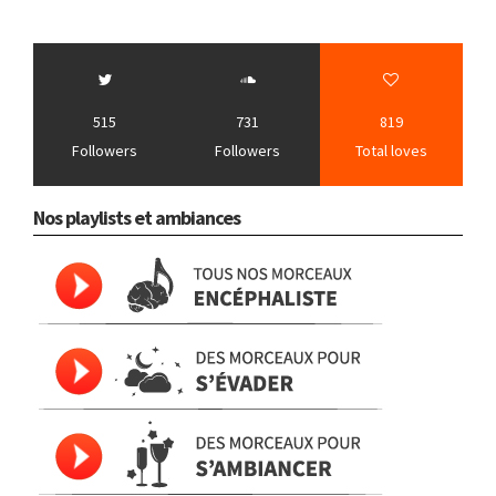
515
731
819
Followers
Followers
Total loves
Nos playlists et ambiances