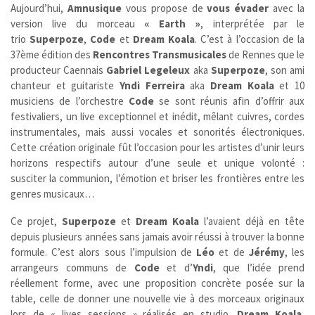
Aujourd’hui,
Amnusique
vous propose de
vous évader
avec la
version live du morceau
« Earth »
, interprétée par le
trio
Superpoze
,
Code
et
Dream Koala
. C’est à l’occasion de la
37ème édition des
Rencontres Transmusicales
de Rennes que le
producteur Caennais
Gabriel Legeleux
aka
Superpoze
, son ami
chanteur et guitariste
Yndi Ferreira
aka
Dream Koala
et 10
musiciens de l’orchestre
Code
se sont réunis afin d’offrir aux
festivaliers, un live exceptionnel et inédit, mêlant cuivres, cordes
instrumentales, mais aussi vocales et sonorités électroniques.
Cette création originale fût l’occasion pour les artistes d’unir leurs
horizons respectifs autour d’une seule et unique volonté :
susciter la communion, l’émotion et briser les frontières entre les
genres musicaux…
Ce projet,
Superpoze
et
Dream Koala
l’avaient déjà en tête
depuis plusieurs années sans jamais avoir réussi à trouver la bonne
formule. C’est alors sous l’impulsion de
Léo
et de
Jérémy
, les
arrangeurs communs de
Code
et d’
Yndi
, que l’idée prend
réellement forme, avec une proposition concrète posée sur la
table, celle de donner une nouvelle vie à des morceaux originaux
lors de « lives sessions » réalisés en studio.
Dream Koala
,