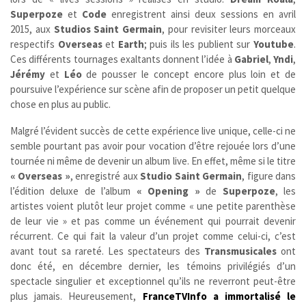
Superpoze
et
Code
enregistrent ainsi deux sessions en avril
2015, aux
Studios Saint Germain
, pour revisiter leurs morceaux
respectifs
Overseas
et
Earth
; puis ils les publient sur
Youtube
.
Ces différents tournages exaltants donnent l’idée à
Gabriel
,
Yndi
,
Jérémy
et
Léo
de pousser le concept encore plus loin et de
poursuive l’expérience sur scène afin de proposer un petit quelque
chose en plus au public.
Malgré l’évident succès de cette expérience live unique, celle-ci ne
semble pourtant pas avoir pour vocation d’être rejouée lors d’une
tournée ni même de devenir un album live. En effet, même si le titre
« Overseas »
, enregistré aux
Studio Saint Germain
,
figure dans
l’édition deluxe de l’album
« Opening »
de
Superpoze
, les
artistes voient plutôt leur projet comme « une petite parenthèse
de leur vie » et pas comme un événement qui pourrait devenir
récurrent. Ce qui fait la valeur d’un projet comme celui-ci, c’est
avant tout sa rareté. Les spectateurs des
Transmusicales
ont
donc été, en décembre dernier, les témoins privilégiés d’un
spectacle singulier et exceptionnel qu’ils ne reverront peut-être
plus jamais. Heureusement,
FranceTVInfo a immortalisé le