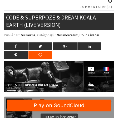
COMMENTAIRE(S)
CODE & SUPERPOZE & DREAM KOALA –
EARTH (LIVE VERSION)
Publié par :
Guillaume
, Catégorie(s) :
Nos morceaux
,
Pour s'évader