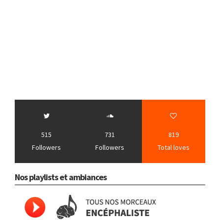
515
731
819
Followers
Followers
Total loves
Nos playlists et ambiances