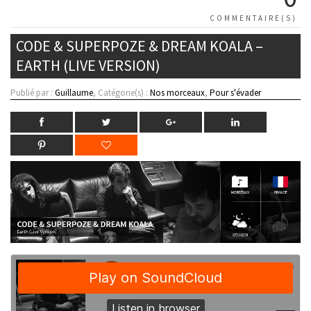
COMMENTAIRE(S)
CODE & SUPERPOZE & DREAM KOALA –
EARTH (LIVE VERSION)
Publié par :
Guillaume
, Catégorie(s) :
Nos morceaux
,
Pour s'évader