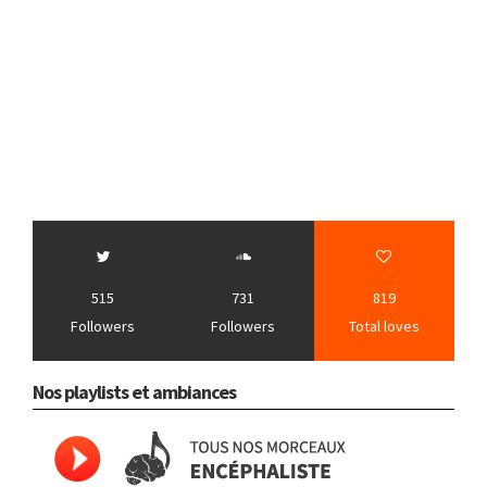
515
731
819
Followers
Followers
Total loves
Nos playlists et ambiances