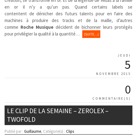
création, se transforme en or. Et de la légende de Midas à la famille
en or il n’y a qu’un pas. Quand certains labels se
contentent de dénicher des futurs talents pour en faire des
machines à produire des tracks et de la maille, d’autres
comme
Roche Musique
décident de bichonner leurs protégés
pour privilégier la qualité à la quantité…
(SUITE…)
JEUDI
5
NOVEMBRE 2015
0
COMMENTAIRE(S)
LE CLIP DE LA SEMAINE – ZEROLEX –
TWOFOLD
Publié par :
Guillaume
, Catégorie(s) :
Clips