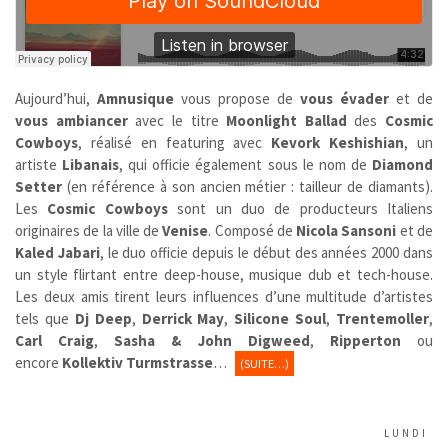
Aujourd’hui,
Amnusique
vous propose de
vous évader
et de
vous ambiancer
avec le titre
Moonlight Ballad
des
Cosmic
Cowboys
, réalisé en featuring avec
Kevork Keshishian
, un
artiste
Libanais
, qui officie également sous le nom de
Diamond
Setter
(en référence à son ancien métier : tailleur de diamants).
Les
Cosmic Cowboys
sont un duo de producteurs Italiens
originaires de la ville de
Venise
. Composé de
Nicola Sansoni
et de
Kaled Jabari
, le duo officie depuis le début des années 2000 dans
un style flirtant entre deep-house, musique dub et tech-house.
Les deux amis tirent leurs influences d’une multitude d’artistes
tels que
Dj Deep
,
Derrick May
,
Silicone Soul
,
Trentemoller
,
Carl Craig
,
Sasha & John Digweed
,
Ripperton
ou
encore
Kollektiv Turmstrasse
…
(SUITE…)
LUNDI