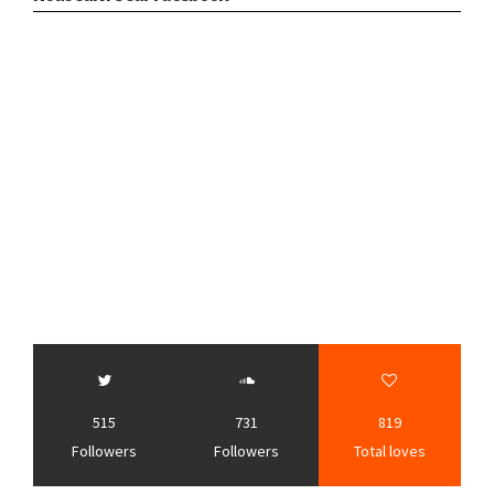
515
731
819
Followers
Followers
Total loves