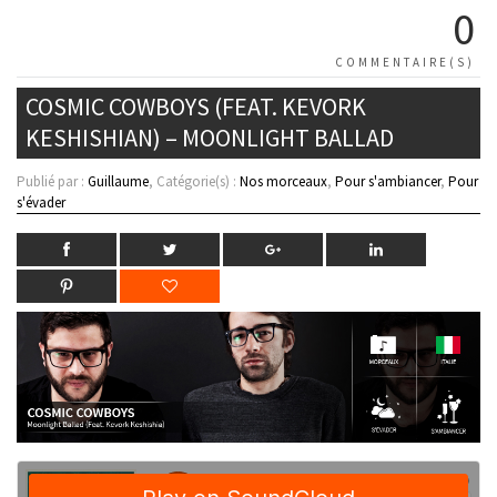
0
COMMENTAIRE(S)
COSMIC COWBOYS (FEAT. KEVORK
KESHISHIAN) – MOONLIGHT BALLAD
Publié par :
Guillaume
, Catégorie(s) :
Nos morceaux
,
Pour s'ambiancer
,
Pour
s'évader