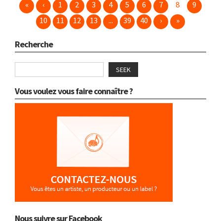
«
‹
1
2
3
4
5
6
7
8
9
10
11
12
13
...
39
40
›
»
Recherche
SEEK
Vous voulez vous faire connaître ?
Nous suivre sur Facebook