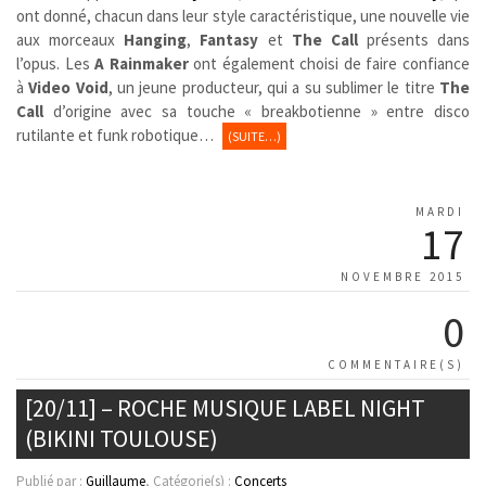
ont donné, chacun dans leur style caractéristique, une nouvelle vie
aux morceaux
Hanging
,
Fantasy
et
The Call
présents dans
l’opus. Les
A Rainmaker
ont également choisi de faire confiance
à
Video Void
, un jeune producteur,
qui a su sublimer le titre
The
Call
d’origine avec sa touche « breakbotienne » entre disco
rutilante et funk robotique…
(SUITE…)
MARDI
17
NOVEMBRE 2015
0
COMMENTAIRE(S)
[20/11] – ROCHE MUSIQUE LABEL NIGHT
(BIKINI TOULOUSE)
Publié par :
Guillaume
, Catégorie(s) :
Concerts