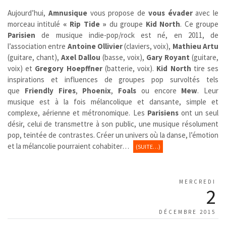
Aujourd’hui,
Amnusique
vous propose de
vous évader
avec le
morceau intitulé
« Rip Tide »
du groupe
Kid North
. Ce groupe
Parisien
de musique indie-pop/rock est né, en 2011, de
l’association entre
Antoine Ollivier
(claviers, voix),
Mathieu Artu
(guitare, chant),
Axel Dallou
(basse, voix),
Gary Royant
(guitare,
voix) et
Gregory Hoepffner
(batterie, voix).
Kid North
tire ses
inspirations et influences de groupes pop survoltés tels
que
Friendly Fires
,
Phoenix
,
Foals
ou encore
Mew
. Leur
musique est à la fois mélancolique et dansante, simple et
complexe, aérienne et métronomique. Les
Parisiens
ont un seul
désir, celui de transmettre à son public, une musique résolument
pop, teintée de contrastes. Créer un univers où la danse, l’émotion
et la mélancolie pourraient cohabiter…
(SUITE…)
MERCREDI
2
DÉCEMBRE 2015