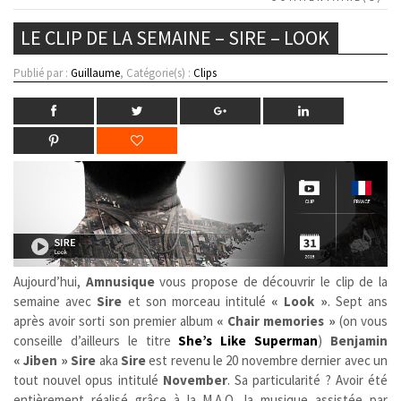
LE CLIP DE LA SEMAINE – SIRE – LOOK
Publié par :
Guillaume
, Catégorie(s) :
Clips
Aujourd’hui,
Amnusique
vous propose de découvrir le clip de la
semaine avec
Sire
et son morceau intitulé
« Look »
. Sept ans
après avoir sorti son premier album
« Chair memories »
(on vous
conseille d’ailleurs le titre
She’s Like Superman
)
Benjamin
« Jiben » Sire
aka
Sire
est revenu le 20 novembre dernier avec un
tout nouvel opus intitulé
November
. Sa particularité ? Avoir été
entièrement réalisé grâce à la M.A.O, la musique assistée par