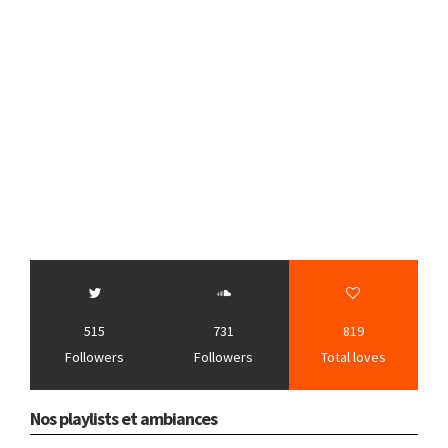
515
731
819
Followers
Followers
Total loves
Nos playlists et ambiances