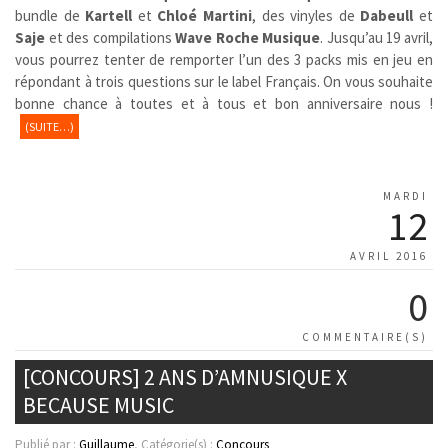
bundle de
Kartell
et
Chloé Martini
, des vinyles de
Dabeull
et
Saje
et des compilations
Wave Roche Musique
. Jusqu’au 19 avril,
vous pourrez tenter de remporter l’un des 3 packs mis en jeu en
répondant à trois questions sur le label Français. On vous souhaite
bonne chance à toutes et à tous et bon anniversaire nous !
(SUITE…)
MARDI
12
AVRIL 2016
0
COMMENTAIRE(S)
[CONCOURS] 2 ANS D’AMNUSIQUE X
BECAUSE MUSIC
Publié par :
Guillaume
, Catégorie(s) :
Concours