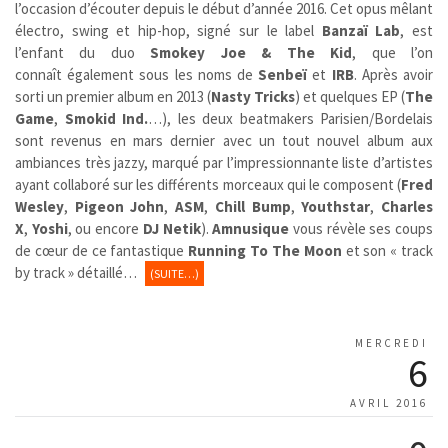
l’occasion d’écouter depuis le début d’année 2016. Cet opus mêlant
électro, swing et hip-hop, signé sur le label
Banzaï Lab
, est
l’enfant du duo
Smokey Joe & The Kid
, que l’on
connaît également sous les noms de
Senbeï
et
IRB
. Après avoir
sorti un premier album en 2013 (
Nasty Tricks
) et quelques EP (
The
Game
,
Smokid Ind.
…), les deux beatmakers Parisien/Bordelais
sont revenus en mars dernier avec un tout nouvel album aux
ambiances très jazzy, marqué par l’impressionnante liste d’artistes
ayant collaboré sur les différents morceaux qui le composent (
Fred
Wesley
,
Pigeon John
,
ASM
,
Chill Bump
,
Youthstar
,
Charles
X
,
Yoshi
, ou encore
DJ Netik
).
Amnusique
vous révèle ses coups
de cœur de ce fantastique
Running To The Moon
et son « track
by track » détaillé…
(SUITE…)
MERCREDI
6
AVRIL 2016