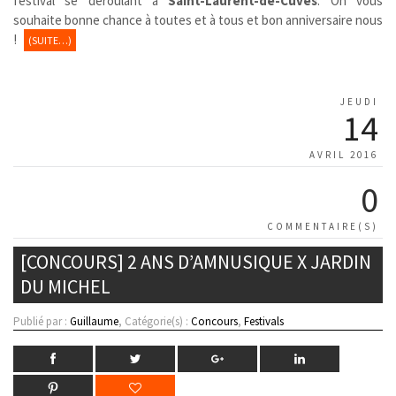
festival se déroulant à
Saint-Laurent-de-Cuves
. On vous
souhaite bonne chance à toutes et à tous et bon anniversaire nous
!
(SUITE…)
JEUDI
14
AVRIL 2016
0
COMMENTAIRE(S)
[CONCOURS] 2 ANS D’AMNUSIQUE X JARDIN
DU MICHEL
Publié par :
Guillaume
, Catégorie(s) :
Concours
,
Festivals