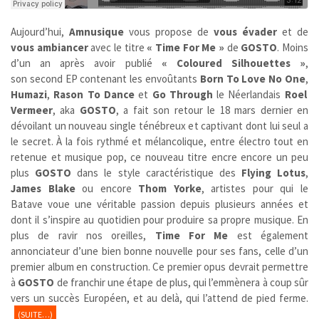
Aujourd’hui,
Amnusique
vous propose de
vous évader
et de
vous ambiancer
avec le titre
« Time For Me »
de
GOSTO
. Moins
d’un an après avoir publié
« Coloured Silhouettes »
,
son second EP contenant les envoûtants
Born To Love No One
,
Humazi
,
Rason To Dance
et
Go Through
le Néerlandais
Roel
Vermeer
, aka
GOSTO
, a fait son retour le 18 mars dernier en
dévoilant un nouveau single ténébreux et captivant dont lui seul a
le secret. À la fois rythmé et mélancolique, entre électro tout en
retenue et musique pop, ce nouveau titre encre encore un peu
plus
GOSTO
dans le style caractéristique des
Flying Lotus
,
James Blake
ou encore
Thom Yorke
, artistes pour qui le
Batave voue une véritable passion depuis plusieurs années et
dont il s’inspire au quotidien pour produire sa propre musique. En
plus de ravir nos oreilles,
Time For Me
est également
annonciateur d’une bien bonne nouvelle pour ses fans, celle d’un
premier album en construction. Ce premier opus devrait permettre
à
GOSTO
de franchir une étape de plus, qui l’emmènera à coup sûr
vers un succès Européen, et au delà, qui l’attend de pied ferme.
(SUITE…)