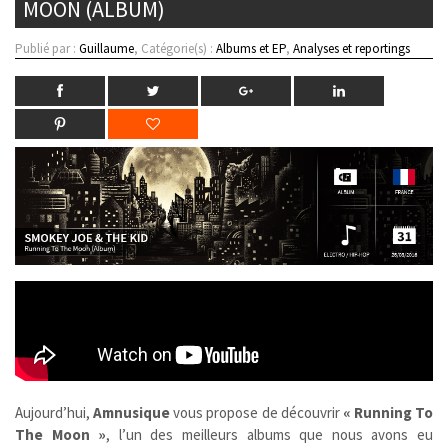
MOON (ALBUM)
Publié par :
Guillaume
, Catégorie(s) :
Albums et EP
,
Analyses et reportings
Aujourd’hui,
Amnusique
vous propose de découvrir
« Running To
The Moon »
,
l’un des meilleurs albums que nous avons eu