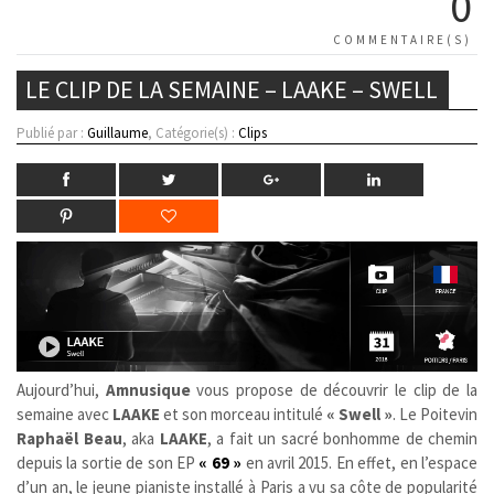
0
COMMENTAIRE(S)
LE CLIP DE LA SEMAINE – LAAKE – SWELL
Publié par :
Guillaume
, Catégorie(s) :
Clips
Aujourd’hui,
Amnusique
vous propose de découvrir le clip de la
semaine avec
LAAKE
et son morceau intitulé
« Swell »
. Le Poitevin
Raphaël Beau
, aka
LAAKE
, a fait un sacré bonhomme de chemin
depuis la sortie de son EP
« 69 »
en avril 2015. En effet, en l’espace
d’un an, le jeune pianiste installé à Paris a vu sa côte de popularité