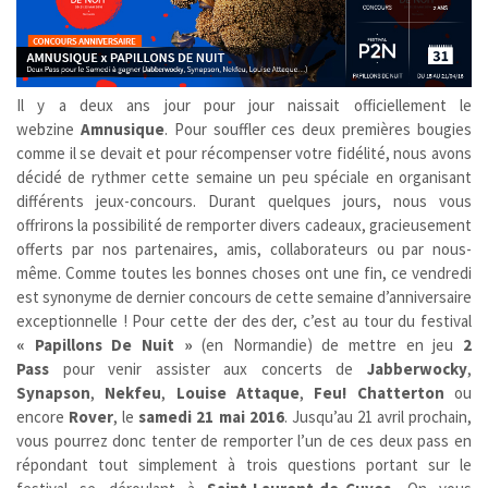
Il y a deux ans jour pour jour naissait officiellement le
webzine
Amnusique
. Pour souffler ces deux premières bougies
comme il se devait et pour récompenser votre fidélité, nous avons
décidé de rythmer cette semaine un peu spéciale en organisant
différents jeux-concours. Durant quelques jours, nous vous
offrirons la possibilité de remporter divers cadeaux, gracieusement
offerts par nos partenaires, amis, collaborateurs ou par nous-
même. Comme toutes les bonnes choses ont une fin, ce vendredi
est synonyme de dernier concours de cette semaine d’anniversaire
exceptionnelle ! Pour cette der des der, c’est au tour du festival
« Papillons De Nuit »
(en Normandie) de mettre en jeu
2
Pass
pour
venir assister aux concerts de
Jabberwocky
,
Synapson
,
Nekfeu
,
Louise Attaque
,
Feu! Chatterton
ou
encore
Rover
, le
samedi 21 mai 2016
. Jusqu’au 21 avril prochain,
vous pourrez donc tenter de remporter l’un de ces deux pass en
répondant tout simplement à trois questions portant sur le