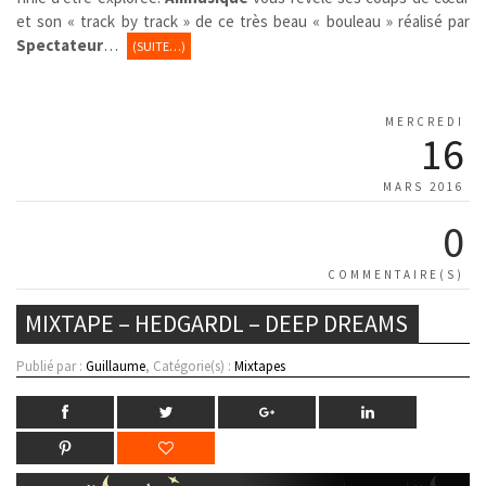
et son « track by track » de ce très beau « bouleau » réalisé par
Spectateur
…
(SUITE…)
MERCREDI
16
MARS 2016
0
COMMENTAIRE(S)
MIXTAPE – HEDGARDL – DEEP DREAMS
Publié par :
Guillaume
, Catégorie(s) :
Mixtapes