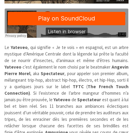
Le
Yateveo
,
qui signifie « Je te vois » en espagnol, est un arbre
mystique d’Amérique Centrale dont la légende lui prête la faculté
de se nourrir d’insectes, d’animaux et même d’êtres humains.
Yateveo
c’est également le nom choisi par le beatmaker
Angevin
Pierre Morel
, aka
Spectateur
, pour appeler son premier album,
mélangeant trip-hop, abstract hip-hop, électro, et hip-Hop, sorti il
y a quelques jours sur le label
TFTC
(
The French Touch
Connection)
. Si l’existence de l’arbre mangeur d’hommes n’a
jamais pu être prouvée, le
Yateveo
de
Spectateur
est quant à lui
bel et bien réel. Ses 11 branches aux ambiances éclectiques
jouissent d’un véritable pouvoir, celui de prendre les auditeurs aux
tripes, de les enraciner dès les premières secondes et de les
relâcher lorsque chacune des facettes de ses brindilles est
finie d’être explorée.
Amnusique
vous révèle ses coups de cœur