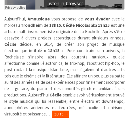
Aujourd’hui,
Amnusique
vous propose de
vous évader
avec le
morceau
Trondheim
de
18h15
.
Cécile Nicolas
aka
18h15
est une
artiste multi-instrumentiste originaire de La Rochelle. Après s’être
essayée à divers projets acoustiques durant plusieurs années,
Cécile
décide, en 2014, de créer son projet de musique
électronique intitulé
« 18h15 »
. Pour construire son univers, la
Rochelaise s’inspire alors des courants musicaux qu’elle
affectionne comme l’électronica, le trip-hop, l’abstract hip-hop, le
post-rock et la musique Islandaise, mais également d’autres arts
tels que le cinéma et la littérature. Elle affinera un peu plus sa patte
au fil des années et de ses expériences pour finalement incorporer
de la guitare, du piano et des sonorités glitch et ambiant à ses
productions. Aujourd’hui
Cécile
semble avoir véritablement trouvé
le style musical qui lui ressemble, entre électro et downtempo,
atmosphères aériennes et feutrées, mélancolie et onirisme,
virtuosité et puissance…
(SUITE…)