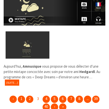
Aujourd’hui,
Amnusique
​ vous propose de vous délecter d’une
petite mixtape concoctée avec soin par notre ami
Hedgardl
. Au
programme de ces « Deep Dreams » d’environ une heure…
(SUITE…)
‹
1
2
3
4
5
6
7
8
...
39
40
›
»