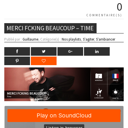
0
COMMENTAIRE(S)
MERCI FCKING BEAUCOUP – TIME
Publié par :
Guillaume
, Catégorie(s) :
Nos playlists
,
S'agiter
,
S'ambiancer