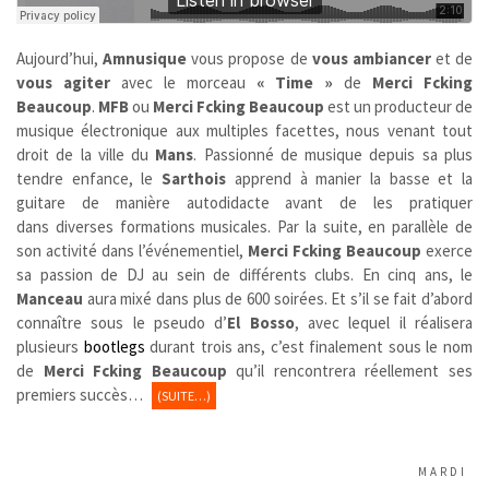
Aujourd’hui,
Amnusique
vous propose de
vous ambiancer
et de
vous agiter
avec le morceau
« Time »
de
Merci Fcking
Beaucoup
.
MFB
ou
Merci Fcking Beaucoup
est un producteur de
musique électronique aux multiples facettes, nous venant tout
droit de la ville du
Mans
. Passionné de musique depuis sa plus
tendre enfance, le
Sarthois
apprend à manier la basse et la
guitare de manière autodidacte avant de les pratiquer
dans diverses formations musicales. Par la suite, en parallèle de
son activité dans l’événementiel,
Merci Fcking Beaucoup
exerce
sa passion de DJ au sein de différents clubs. En cinq ans, le
Manceau
aura mixé dans plus de 600 soirées. Et s’il se fait d’abord
connaître sous le pseudo d’
El Bosso
, avec lequel il réalisera
plusieurs
bootlegs
durant trois ans, c’est finalement sous le nom
de
Merci Fcking Beaucoup
qu’il rencontrera réellement ses
premiers succès…
(SUITE…)
MARDI