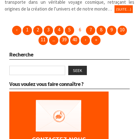
transporte dans un véritable voyage cosmique, retraçant les
origines de la création de l’univers et de notre monde…
(SUITE…)
‹
1
2
3
4
5
6
7
8
9
10
11
...
39
40
›
»
Recherche
SEEK
Vous voulez vous faire connaître ?