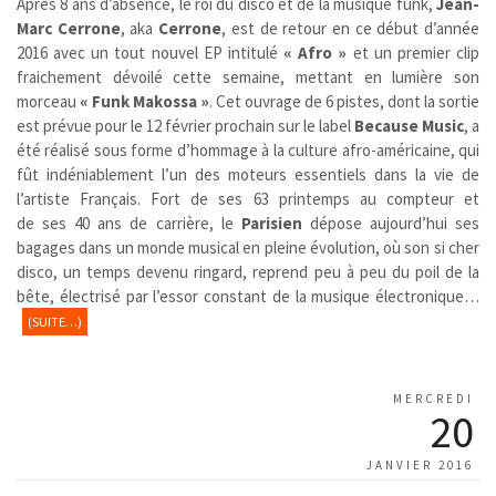
Après 8 ans d’absence, le roi du disco et de la musique funk,
Jean-
Marc Cerrone
, aka
Cerrone
, est de retour en ce début d’année
2016 avec un tout nouvel EP intitulé
« Afro »
et un premier clip
fraichement dévoilé cette semaine, mettant en lumière son
morceau
« Funk Makossa »
. Cet ouvrage de 6 pistes, dont la sortie
est prévue pour le 12 février prochain sur le label
Because Music
, a
été réalisé sous forme d’hommage à la culture afro-américaine, qui
fût indéniablement l’un des moteurs essentiels dans la vie de
l’artiste Français. Fort de ses 63 printemps au compteur et
de ses 40 ans de carrière, le
Parisien
dépose aujourd’hui ses
bagages dans un monde musical en pleine évolution, où son si cher
disco, un temps devenu ringard, reprend peu à peu du poil de la
bête, électrisé par l’essor constant de la musique électronique…
(SUITE…)
MERCREDI
20
JANVIER 2016