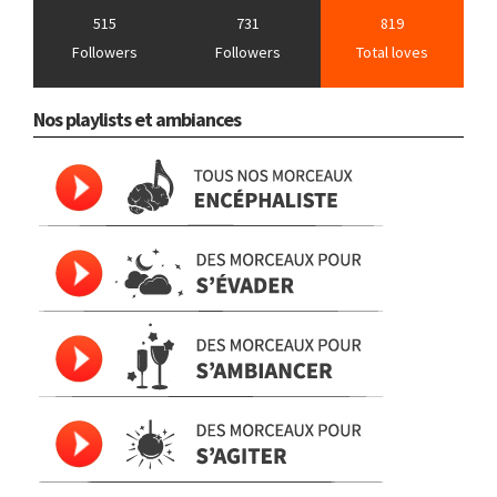
515
731
819
Followers
Followers
Total loves
Nos playlists et ambiances