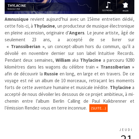
Amnusique
revient aujourd’hui avec un 15ème entretien dédié,
cette fois-ci, à
Thylacine
, un producteur de musique électronique
en pleine ascension, originaire d’
Angers
. Le jeune artiste, âgé de
seulement 23 ans, a accepté de se livrer sur
« Transsiberian »
, un concept-album hors du commun, qu’il a
dévoilé en novembre dernier sur son label Intuitive Records.
Pendant deux semaines,
William
aka
Thylacine
a parcouru 9280
kilomètres dans les wagons du célèbre train
« Transsiberian »
afin de découvrir la
Russie
en long, en large et en travers. De ce
voyage est né un album de 10 morceaux, retraçant les moments
forts de cette aventure humaine et musicale inédite.
Thylacine
a
accepté de nous dévoiler les dessous de ce projet ambitieux, à mi-
chemin entre l’album Berlin Calling de Paul Kalkbrenner et
l’émission Rendez-vous en terre inconnue.
(SUITE…)
JEUDI
21