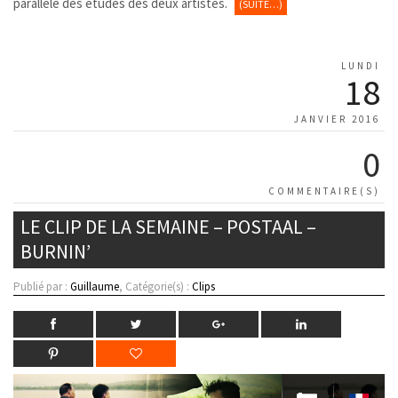
parallèle des études des deux artistes.
(SUITE…)
LUNDI
18
JANVIER 2016
0
COMMENTAIRE(S)
LE CLIP DE LA SEMAINE – POSTAAL –
BURNIN’
Publié par :
Guillaume
, Catégorie(s) :
Clips