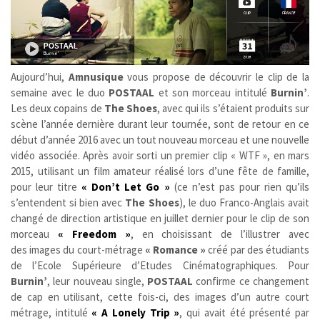
Aujourd’hui,
Amnusique
vous propose de découvrir le clip de la
semaine avec le duo
POSTAAL
et son morceau intitulé
Burnin’
.
Les deux copains de
The Shoes
, avec qui ils s’étaient produits sur
scène l’année dernière durant leur tournée, sont de retour en ce
début d’année 2016 avec un tout nouveau morceau et une nouvelle
vidéo associée. Après avoir sorti un premier clip « WTF », en mars
2015, utilisant un film amateur réalisé lors d’une fête de famille,
pour leur titre
« Don’t Let Go »
(ce n’est pas pour rien qu’ils
s’entendent si bien avec
The Shoes
), le duo Franco-Anglais avait
changé de direction artistique en juillet dernier pour le clip de son
morceau
« Freedom »
, en choisissant de l’illustrer avec
des images du court-métrage
« Romance »
créé par des étudiants
de l’Ecole Supérieure d’Etudes Cinématographiques. Pour
Burnin’
, leur nouveau single,
POSTAAL
confirme ce changement
de cap en utilisant, cette fois-ci, des images d’un autre court
métrage, intitulé
« A Lonely Trip »
, qui avait été présenté par