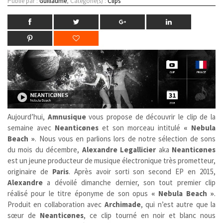
Publié par :
Guillaume
, Catégorie(s) :
Clips
Aujourd’hui,
Amnusique
vous propose de découvrir le clip de la
semaine avec
Neanticønes
et son morceau intitulé
« Nebula
Beach »
. Nous vous en parlions lors de notre sélection de sons
du mois du décembre,
Alexandre Legallicier
aka
Neanticønes
est un jeune producteur de musique électronique très prometteur,
originaire de
Paris
. Après avoir sorti son second EP en 2015,
Alexandre
a dévoilé dimanche dernier, son tout premier clip
réalisé pour le titre éponyme de son opus
« Nebula Beach »
.
Produit en collaboration avec
Archimade
, qui n’est autre que la
sœur de
Neanticønes
, ce clip tourné en noir et blanc nous