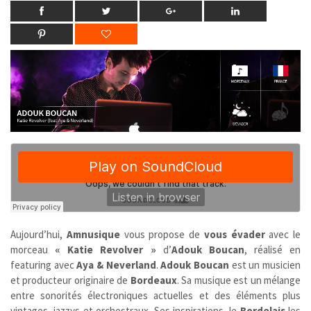
Aujourd’hui,
Amnusique
vous propose de
vous évader
avec le
morceau
« Katie Revolver »
d’
Adouk Boucan
, réalisé en
featuring avec
Aya & Neverland
.
Adouk Boucan
est un musicien
et producteur originaire de
Bordeaux
. Sa musique est un mélange
entre sonorités électroniques actuelles et des éléments plus
vintages, jazzys et orchestraux. Ses inspirations, le
Bordelais
les