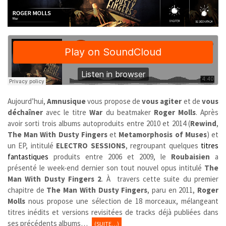
Aujourd’hui,
Amnusique
vous propose de
vous agiter
et de
vous
déchaîner
avec le titre
War
du beatmaker
Roger Molls
. Après
avoir sorti trois albums autoproduits entre 2010 et 2014 (
Rewind
,
The Man With Dusty Fingers
et
Metamorphosis of Muses
) et
un EP, intitulé
ELECTRO SESSIONS
,
regroupant quelques
titres
fantastiques
produits entre 2006 et 2009, le
Roubaisien
a
présenté le week-end dernier son tout nouvel opus intitulé
The
Man With Dusty Fingers 2
. À travers cette suite du premier
chapitre de
The Man With Dusty Fingers
, paru en 2011,
Roger
Molls
nous propose une sélection de 18 morceaux, mélangeant
titres inédits et versions revisitées de tracks déjà publiées dans
ses précédents albums…
(SUITE…)