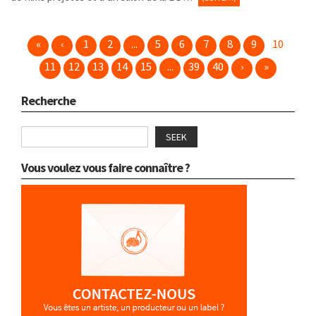
«
‹
1
2
...
5
6
7
8
9
10
11
12
13
14
15
...
39
40
›
»
Recherche
SEEK
Vous voulez vous faire connaître ?