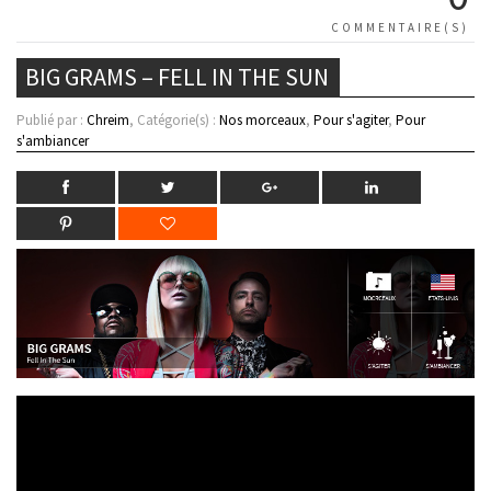
COMMENTAIRE(S)
BIG GRAMS – FELL IN THE SUN
Publié par :
Chreim
, Catégorie(s) :
Nos morceaux
,
Pour s'agiter
,
Pour
s'ambiancer