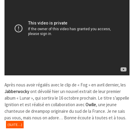
Après nous avoir régalés avec le clip de « Fog » en avril dernier, les
Jabberwocky
ont dévoilé hier un nouvel extrait de leur premier
album « Lunar », qui sortira le 16 octobre prochain. Le titre s’appelle
Ignition et est réalisé en collaboration avec
Owlle
, une jeune
chanteuse de dreampop originaire du sud de la France. Je ne sais
pas vous, mais nous on adore… Bonne écoute à toutes et à tous.
(SUITE…)