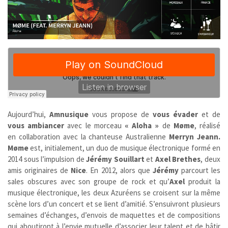
Aujourd’hui,
Amnusique
vous propose de
vous évader
et de
vous ambiancer
avec le morceau
« Aloha »
de
Møme
, réalisé
en collaboration avec la chanteuse Australienne
Merryn Jeann.
Møme
est, initialement, un duo de musique électronique formé en
2014 sous l’impulsion de
Jérémy Souillart
et
Axel
Brethes
, deux
amis originaires de
Nice
. En 2012, alors que
Jérémy
parcourt les
sales obscures avec son groupe de rock et qu’
Axel
produit la
musique électronique, les deux Azuréens se croisent sur la même
scène lors d’un concert et se lient d’amitié. S’ensuivront plusieurs
semaines d’échanges, d’envois de maquettes et de compositions
qui aboutiront à l’envie mutuelle d’associer leur talent et de bâtir