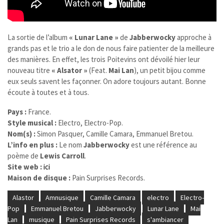
La sortie de l’album
« Lunar Lane »
de
Jabberwocky​
approche à
grands pas et le trio a le don de nous faire patienter de la meilleure
des manières. En effet, les trois Poitevins ont dévoilé hier leur
nouveau titre
« Alsator »
(Feat.
Mai Lan
), un petit bijou comme
eux seuls savent les façonner. On adore toujours autant. Bonne
écoute à toutes et à tous.
Pays :
France.
Style musical :
Electro, Electro-Pop.
Nom(s) :
Simon Pasquer, Camille Camara, Emmanuel Bretou.
L’info en plus :
Le nom
Jabberwocky
est une référence au
poème de
Lewis Carroll
.
Site web :
ici
Maison de disque :
Pain Surprises Records.
Alastor
Amnusique
Camille Camara
electro
Electro-
Pop
Emmanuel Bretou
Jabberwocky
Lunar Lane
Mai
Lan
musique
Pain Surprises Records
s'ambiancer