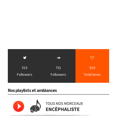
515
731
819
Followers
Followers
Total loves
Nos playlists et ambiances