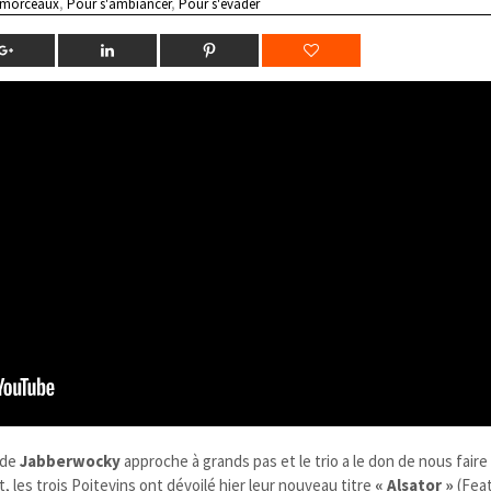
 morceaux
,
Pour s'ambiancer
,
Pour s'évader
de
Jabberwocky​
approche à grands pas et le trio a le don de nous faire
t, les trois Poitevins ont dévoilé hier leur nouveau titre
« Alsator »
(Fea