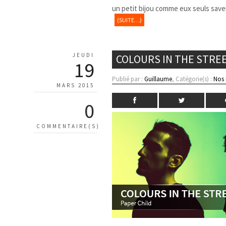
un petit bijou comme eux seuls save
(SUITE…)
JEUDI
COLOURS IN THE STREE
19
Publié par :
Guillaume
, Catégorie(s) :
Nos
MARS 2015
0
COMMENTAIRE(S)