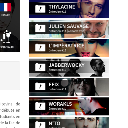
itevins de
y
débute en
étudiants en
e la fac de