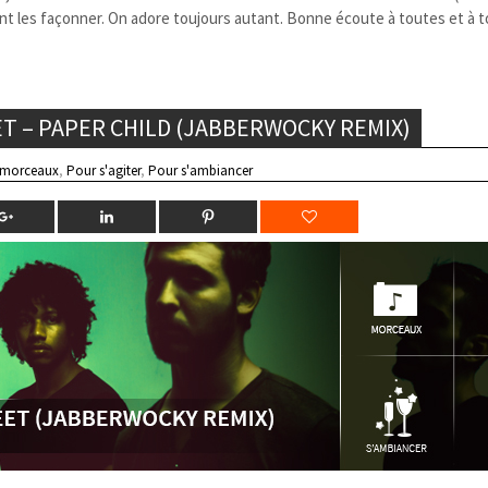
nt les façonner. On adore toujours autant. Bonne écoute à toutes et à t
T – PAPER CHILD (JABBERWOCKY REMIX)
 morceaux
,
Pour s'agiter
,
Pour s'ambiancer