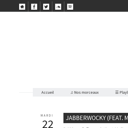
Accueil
♫ Nos morceaux
☰ Playl
MARDI
JABBERWOCKY (FEAT. M
22