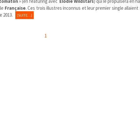
tomaton
» (en featuring avec
Elodie Wildstars
) qui le propulsera en h
ale
Française
. Ces trois illustres inconnus et leur premier single allaient 
e 2013.
(SUITE…)
1