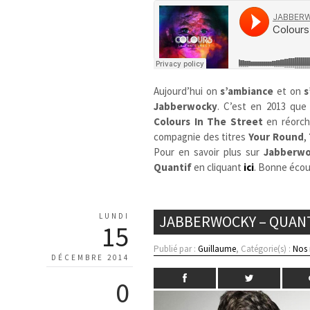
Aujourd’hui on
s’ambiance
et on
s
Jabberwocky
. C’est en 2013 que
Colours In The Street
en réorch
compagnie des titres
Your Round
,
Pour en savoir plus sur
Jabberwo
Quantif
en cliquant
ici
. Bonne écou
LUNDI
JABBERWOCKY – QUAN
15
Publié par :
Guillaume
, Catégorie(s) :
Nos
DÉCEMBRE 2014
0