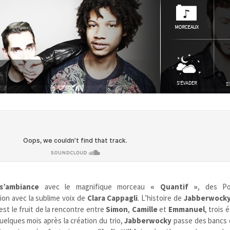
s’ambiance
avec le magnifique morceau
« Quantif »
, des Po
tion avec la sublime voix de
Clara Cappagli
. L’histoire de
Jabberwock
est le fruit de la rencontre entre
Simon
,
Camille
et
Emmanuel
, trois 
Quelques mois après la création du trio,
Jabberwocky
passe des bancs d