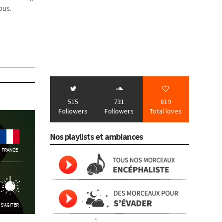
ous.
515
731
819
Followers
Followers
Total loves
Nos playlists et ambiances