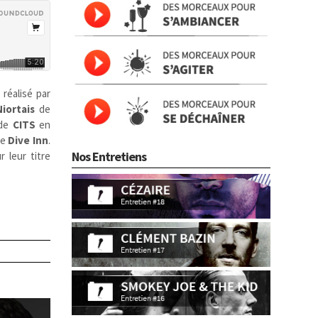
, réalisé par
Niortais
de
 de
CITS
en
de
Dive Inn
.
Nos Entretiens
 leur titre