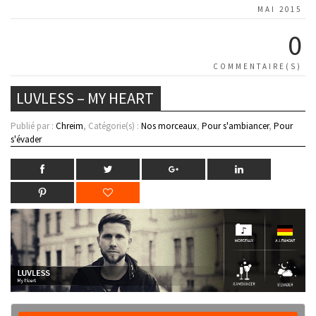
MAI 2015
0
COMMENTAIRE(S)
LUVLESS – MY HEART
Publié par :
Chreim
, Catégorie(s) :
Nos morceaux
,
Pour s'ambiancer
,
Pour
s'évader