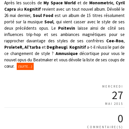
Après les succès de
My Space World
et de
Monometric
,
Cyril
Capra
aka
Kognitif
revient avec un tout nouvel album. Dévoilé le
26 mai dernier,
Soul Food
est un album de 15 titres résolument
porté sur la musique
Soul
, qui vient casser avec le style de ses
deux précédents opus. Le
Poitevin
laisse ainsi de côté ses
influences trip-hop et ses ambiances magnétiques pour se
rapprocher davantage des styles de ses confrères
Cee-Roo
,
ProleteR, Al’tarba
et
Degiheugi
.
Kognitif
a-t-il réussi le pari de
ce changement de style ?
Amnusique
décortique pour vous le
nouvel opus du Beatmaker et vous dévoile la liste de ses coups de
cœur.
(SUITE…)
MERCREDI
27
MAI 2015
0
COMMENTAIRE(S)