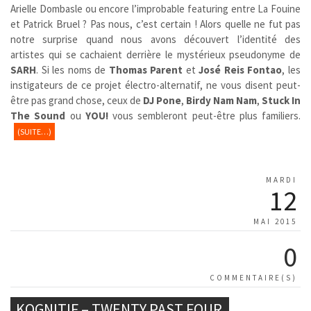
Arielle Dombasle ou encore l’improbable featuring entre La Fouine
et Patrick Bruel ? Pas nous, c’est certain ! Alors quelle ne fut pas
notre surprise quand nous avons découvert l’identité des
artistes qui se cachaient derrière le mystérieux pseudonyme de
SARH
. Si les noms de
Thomas Parent
et
José Reis Fontao
, les
instigateurs de ce projet électro-alternatif, ne vous disent peut-
être pas grand chose, ceux de
DJ Pone
,
Birdy Nam Nam
,
Stuck In
The Sound
ou
YOU!
vous sembleront peut-être plus familiers.
(SUITE…)
MARDI
12
MAI 2015
0
COMMENTAIRE(S)
KOGNITIF – TWENTY PAST FOUR