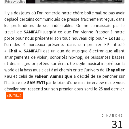
Il y a des jours où l’on remercie notre chère boite mail ne pas avoir
déplacé certains communiqués de presse fraichement reçus, dans
les profondeurs de ses indésirables. On ne connaissait pas le
travail de
SAMIFATI
jusqu’à ce que l’on vienne frapper à notre
porte pour nous présenter son tout nouveau clip pour
« Lotus »
,
l’un des 4 morceaux présents dans son premier EP intitulé
« Chaï »
.
SAMIFATI
est un duo de musique électronique alliant
arrangements de violon, sonorités hip-hop, de puissantes basses
et des images projetées sur écran. Ce style musical inspiré par la
world et la bass music est à mi chemin entre l’univers de
Chapelier
Fou
et celui de
Fakear
.
Amnusique
a décidé de se pencher sur
l’histoire de
SAMIFATI
par le biais d’une mini-interview et de vous
dévoiler son ressenti sur son premier opus sorti le 26 mai dernier.
(SUITE…)
DIMANCHE
31