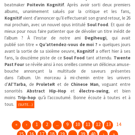
beatmaker
Poitevin Kognitif
. Après avoir sorti deux premiers
albums, unanimement salués par la critique et les fans,
Kognitif
vient d’annoncer qu’il effectuerait son grand retour, le 26
mai prochain, avec un nouvel opus intitulé
Soul Food
. Et quoi de
mieux pour nous faire patienter que de dévoiler un titre inédit de
l’album ? À l’instar de notre ami
Degiheugi
, qui avait
publié son titre
« Qu’attendez-vous de moi ? »
quelques jours
avant la sortie de sa sixième oeuvre,
Kognitif
a offert hier à ses
fans, la douzième piste de ce
Soul Food
tant attendu.
Twente
Past Four
se révèle ainsi à nos oreilles comme un délicieux amuse-
bouche annonçant la multitude de saveurs présentes
dans l’album. Un morceau à mi-chemin entre les univers
d’
Al’Tarba
, de
ProleteR
et de
Chinese Man
, voguant entre
sonorités
Abstract Hip-Hop
et
électro-swing
, et bien
moins
Trip-hop
qu’à l’accoutumé. Bonne écoute à toutes et à
tous.
(SUITE…)
«
‹
1
2
...
9
10
11
12
13
14
15
16
17
18
19
...
39
40
›
»