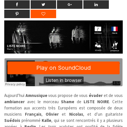
Aujourd’hui
Amnusique
vous propose de vous
évader
et de vous
ambiancer
avec le morceau
Shame
de
LISTE NOIRE
. Cette
formation aux accents très Européens est composée de deux
musiciens
Français
,
Olivier
et
Nicolas
, et d’un guitariste
Suédois
prénommé
Kalle
, qui se sont rencontrés il y a plusieurs
années à
Berlin
. Les trois acolytes ont profité de la fidèle