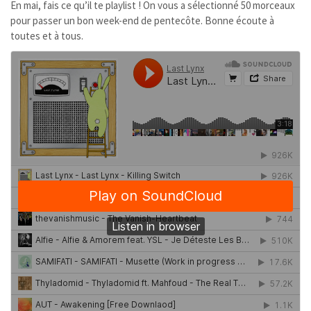
En mai, fais ce qu’il te playlist ! On vous a sélectionné 50 morceaux
pour passer un bon week-end de pentecôte. Bonne écoute à
toutes et à tous.