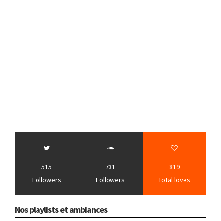
515
731
819
Followers
Followers
Total loves
Nos playlists et ambiances