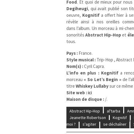
Food
. Et quoi de mieux pour nous f
Degiheugi
, qui avait publié son ti
oeuvre,
Kognitif
a offert hier à s
révèle ainsi à nos oreilles com
dans l’album. Un morceau à mi-chemi
sonorités
Abstract Hip-Hop
et
él
tous.
Pays :
France.
Style musical :
Trip-Hop , Abstract
Nom(s) :
Cyril Capra.
L’info en plus :
Kognitif
a renc
morceau
« So Let’s Begin »
de l’a
titre
Whiskey Lullaby
sur ce même 
Site web :
ici
Maison de disque :
/.
Abstract Hip-Hop
al'tarba
Amn
Jeanette Robertson
Kognitif
moi ?
s'agiter
se déchaîner