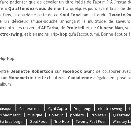
aire patienter que de dévoiler un titre inédit de l’album ? À l’instar 
tre
« Qu’attendez-vous de moi ? »
quelques jours avant la sortie de
es fans, la douzième piste de ce
Soul Food
tant attendu.
Twente Pa
me un délicieux amuse-bouche annonçant la multitude de saveurs
n entre les univers d’
Al’Tarba
, de
ProleteR
et de
Chinese Man
, vo
ectro-swing
, et bien moins
Trip-hop
qu’à l’accoutumé. Bonne écoute à 
 Hip-Hop.
ontré
Jeanette Robertson
sur
Facebook
avant de collaborer avec 
lbum
Monometric
. Cette chanteuse
Canadienne
a également posé sa 
album.
usique
Chinese man
Cyril Capra
Degiheugi
electro-swing
f
Monometric
musique
Poitevin
poitiers
ProleteR
Qu'attend
So let's begin
Soul Food
Trip-Hop
Twenty Past Four
Whiskey Lu