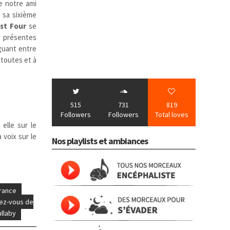
de notre ami
 sa sixième
st Four
se
 présentes
guant entre
toutes et à
515
731
819
Followers
Followers
Total loves
elle sur le
voix sur le
Nos playlists et ambiances
rance
ez-vous de
llaby