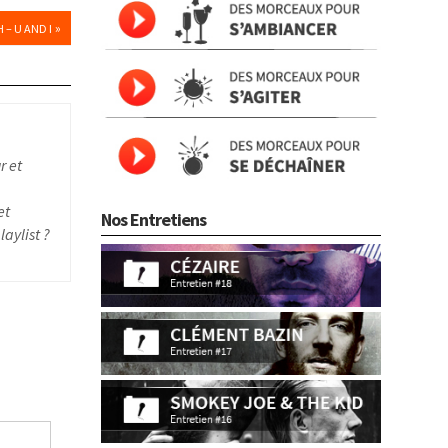
»
 – U AND I
r et
et
Nos Entretiens
aylist ?