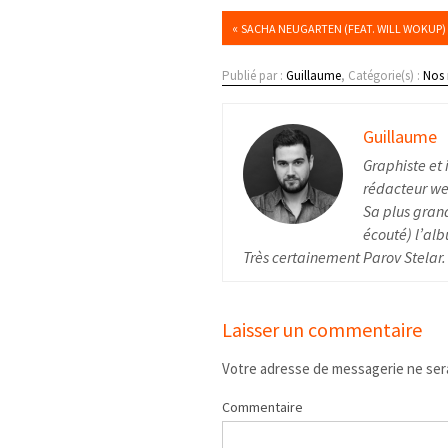
«
SACHA NEUGARTEN (FEAT. WILL WOKUP) 
Publié par :
Guillaume
, Catégorie(s) :
Nos
Guillaume
Graphiste et 
rédacteur web
Sa plus grand
écouté) l’alb
Très certainement Parov Stelar.
Laisser un commentaire
Votre adresse de messagerie ne sera
Commentaire