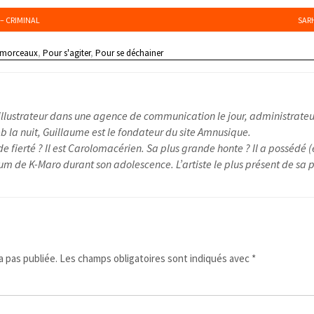
– CRIMINAL
SARH
 morceaux
,
Pour s'agiter
,
Pour se déchainer
illustrateur dans une agence de communication le jour, administrateu
 la nuit, Guillaume est le fondateur du site Amnusique.
e fierté ? Il est Carolomacérien. Sa plus grande honte ? Il a possédé (
um de K-Maro durant son adolescence. L’artiste le plus présent de sa pl
 pas publiée.
Les champs obligatoires sont indiqués avec
*