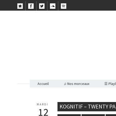
Accueil
♫ Nos morceaux
☰ Playl
MARDI
KOGNITIF – TWENTY P
12