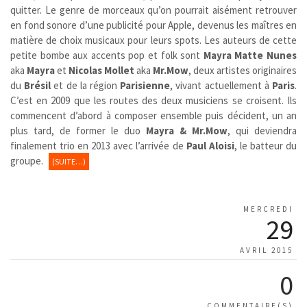
quitter. Le genre de morceaux qu’on pourrait aisément retrouver
en fond sonore d’une publicité pour Apple, devenus les maîtres en
matière de choix musicaux pour leurs spots. Les auteurs de cette
petite bombe aux accents pop et folk sont
Mayra Matte Nunes
aka
Mayra
et
Nicolas Mollet
aka
Mr.Mow
, deux artistes originaires
du
Brésil
et de la région
Parisienne
, vivant actuellement à
Paris
.
C’est en 2009 que les routes des deux musiciens se croisent. Ils
commencent d’abord à composer ensemble puis décident, un an
plus tard, de former le duo
Mayra & Mr.Mow
, qui deviendra
finalement trio en 2013 avec l’arrivée de
Paul Aloisi
, le batteur du
groupe.
(SUITE…)
MERCREDI
29
AVRIL 2015
0
COMMENTAIRE(S)