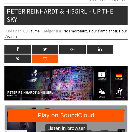
PETER REINHARDT & HISGIRL – UP THE
SKY
Publié par :
Guillaume
, Catégorie(s) :
Nos morceaux
,
Pour s'ambiancer
,
Pour
s'évader