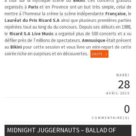
à tour sur la mythique scène du
Bikini
. Ces concerts gratuits
organisés à
Paris
et en Province ont un but très simple, celui de
mettre à l’honneur la crème la scène indépendante
Française
, le
Lauréat du Prix Ricard S.A
ainsi que plusieurs premières parties
repérées tout au long du du concours. Depuis ses débuts en 1988,
le
Ricard S.A Live Music
a organisé plus de 500 concerts et a vu
défiler près de 7 millions de spectateurs.
Amnusique
était présent
au
Bikini
pour cette session et vous livre un mini-report de cette
soirée riche en surprises et en découvertes.
(SUITE…)
MARDI
28
AVRIL 2015
0
COMMENTAIRE(S)
MIDNIGHT JUGGERNAUTS – BALLAD OF