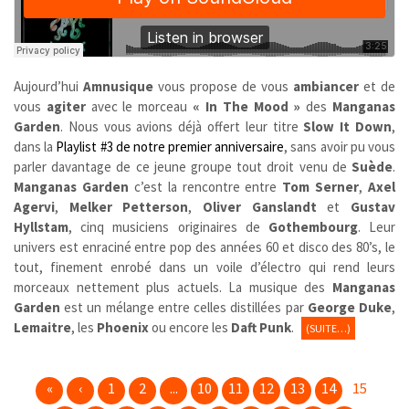
Aujourd’hui
Amnusique
vous propose de vous
ambiancer
et de
vous
agiter
avec le morceau
« In The Mood »
des
Manganas
Garden
. Nous vous avions déjà offert leur titre
Slow It Down
,
dans la
Playlist #3 de notre premier anniversaire
, sans avoir pu vous
parler davantage de ce jeune groupe tout droit venu de
Suède
.
Manganas Garden
c’est la rencontre entre
Tom Serner
,
Axel
Agervi
,
Melker Petterson
,
Oliver Ganslandt
et
Gustav
Hyllstam
, cinq musiciens originaires de
Gothembourg
. Leur
univers est enraciné entre pop des années 60 et disco des 80’s, le
tout, finement enrobé dans un voile d’électro qui rend leurs
morceaux nettement plus actuels. La musique des
Manganas
Garden
est un mélange entre celles distillées par
George Duke
,
Lemaitre
, les
Phoenix
ou encore les
Daft Punk
.
(SUITE…)
«
‹
1
2
...
10
11
12
13
14
15