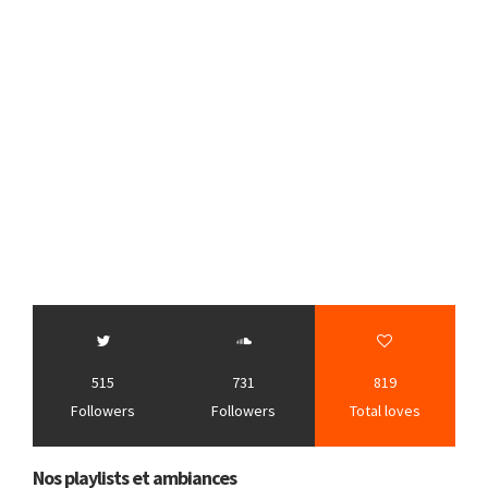
515
731
819
Followers
Followers
Total loves
Nos playlists et ambiances