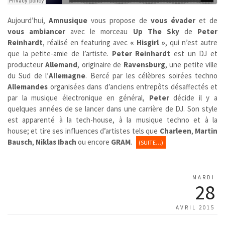
Aujourd’hui,
Amnusique
vous propose de
vous évader
et de
vous ambiancer
avec le morceau
Up The Sky
de
Peter
Reinhardt
, réalisé en featuring avec
« Hisgirl »
, qui n’est autre
que la petite-amie de l’artiste.
Peter Reinhardt
est un DJ et
producteur
Allemand
, originaire de
Ravensburg
, une petite ville
du Sud de l’
Allemagne
. Bercé par les célèbres soirées techno
Allemandes
organisées dans d’anciens entrepôts désaffectés et
par la musique électronique en général,
Peter
décide il y a
quelques années de se lancer dans une carrière de DJ. Son style
est apparenté à la tech-house, à la musique techno et à la
house; et tire ses influences d’artistes tels que
Charleen
,
Martin
Bausch
,
Niklas Ibach
ou encore
GRAM
.
(SUITE…)
MARDI
28
AVRIL 2015