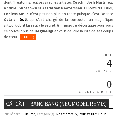
dont 4 featuring réalisés avec les artistes
Ceschi, Josh Martinez
,
Andrre
,
Ghostown
et
Astrid Van Peeterssen
. Du coté du visuel,
Endless Smile
n’est pas non plus en reste puisque c’est l’artiste
Catalan
Dulk
qui s’est chargé de lui concocter un magnifique
artwork dont lui seul a le secret.
Amnusique
décortique pour vous
ce nouvel opus de
Degiheugi
et vous dévoile la liste de ses coups
de cœur.
(SUITE…)
LUNDI
4
MAI 2015
0
COMMENTAIRE(S)
CÄTCÄT – BANG BANG (NEUMODEL REMIX)
Publié par :
Guillaume
, Catégorie(s) :
Nos morceaux
,
Pour s'agiter
,
Pour