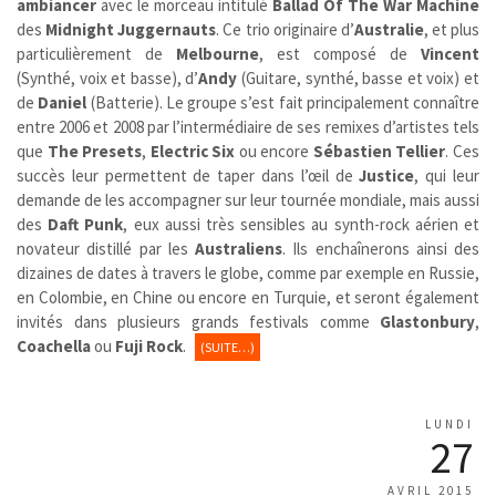
ambiancer
avec le morceau intitulé
Ballad Of The War Machine
des
Midnight Juggernauts
. Ce trio originaire d’
Australie
, et plus
particulièrement de
Melbourne
, est composé de
Vincent
(Synthé, voix et basse), d’
Andy
(Guitare, synthé, basse et voix) et
de
Daniel
(Batterie). Le groupe s’est fait principalement connaître
entre 2006 et 2008 par l’intermédiaire de ses remixes d’artistes tels
que
The Presets
,
Electric Six
ou encore
Sébastien Tellier
. Ces
succès leur permettent de taper dans l’œil de
Justice
, qui leur
demande de les accompagner sur leur tournée mondiale, mais aussi
des
Daft Punk
, eux aussi très sensibles au synth-rock aérien et
novateur distillé par les
Australiens
. Ils enchaînerons ainsi des
dizaines de dates à travers le globe, comme par exemple en Russie,
en Colombie, en Chine ou encore en Turquie, et seront également
invités dans plusieurs grands festivals comme
Glastonbury
,
Coachella
ou
Fuji Rock
.
(SUITE…)
LUNDI
27
AVRIL 2015