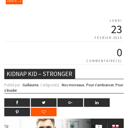
(SUITE…)
LUNDI
23
FÉVRIER 2015
0
COMMENTAIRE(S)
KIDNAP KID – STRONGER
Publié par :
Guillaume
, Catégorie(s) :
Nos morceaux
,
Pour s'ambiancer
,
Pour
s'évader