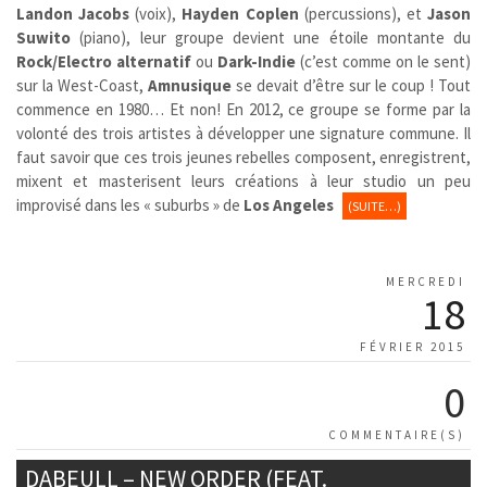
Landon Jacobs
(voix),
Hayden Coplen
(percussions), et
Jason
Suwito
(piano), leur groupe devient une étoile montante du
Rock/Electro alternatif
ou
Dark-Indie
(c’est comme on le sent)
sur la West-Coast,
Amnusique
se devait d’être sur le coup ! Tout
commence en 1980… Et non! En 2012, ce groupe se forme par la
volonté des trois artistes à développer une signature commune. Il
faut savoir que ces trois jeunes rebelles composent, enregistrent,
mixent et masterisent leurs créations à leur studio un peu
improvisé dans les « suburbs » de
Los Angeles
(SUITE…)
MERCREDI
18
FÉVRIER 2015
0
COMMENTAIRE(S)
DABEULL – NEW ORDER (FEAT.