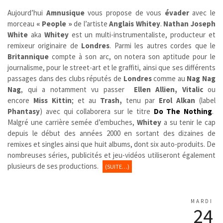
Aujourd’hui
Amnusique
vous propose de vous
évader
avec le
morceau
« People »
de l’artiste
Anglais
Whitey
.
Nathan Joseph
White
aka
Whitey
est un multi-instrumentaliste, producteur et
remixeur originaire de
Londres
. Parmi les autres cordes que le
Britannique
compte à son arc, on notera son aptitude pour le
journalisme, pour le street-art et le graffiti, ainsi que ses différents
passages dans des clubs réputés de
Londres
comme au
Nag Nag
Nag
, qui a notamment vu passer
Ellen Allien, Vitalic
ou
encore
Miss Kittin
; et au
Trash,
tenu par
Erol Alkan
(label
Phantasy
) avec qui collaborera sur le titre
Do The Nothing
.
Malgré une carrière semée d’embuches,
Whitey
a su tenir le cap
depuis le début des années 2000 en sortant des dizaines de
remixes et singles ainsi que huit albums, dont six auto-produits. De
nombreuses séries, publicités et jeu-vidéos utiliseront également
plusieurs de ses productions.
(SUITE…)
MARDI
24