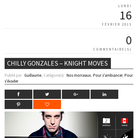
LUNDI
16
FÉVRIER 2015
0
COMMENTAIRE(S)
CHILLY GONZALES – KNIGHT MOVES
Publié par :
Guillaume
, Catégorie(s) :
Nos morceaux
,
Pour s'ambiancer
,
Pour
s'évader