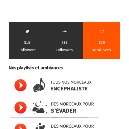
515
731
819
Followers
Followers
Total loves
Nos playlists et ambiances