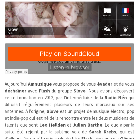
Aujourd’hui
Amnusique
vous propose de vous
évader
et de vous
déchaîner
avec
Flash
du groupe
Slove
. Nous avions découvert
cette formation en 2012, par l’intermédiaire de la
Radio Néo
qui
diffusait régulièrement plusieurs de leurs morceaux sur ses
antennes. A l’origine,
Slove
est un projet de musique électro, pop
et indie-pop qui
est né de la rencontre entre les deux musiciens de
talents que sont
Leo Hellden
et
Julien Barthe
. Le duo a par la
suite été rejoint par la sublime voix de
Sarah Krebs
, qui est
d’ailleurs l’interprète principale du titre
Flash
, ainsi que par
Olivier