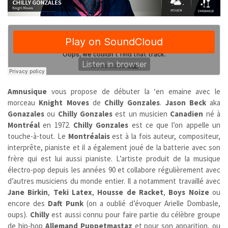
Amnusique
vous propose de débuter la ‘en emaine avec le
morceau
Knight Moves
de
Chilly Gonzales
.
Jason Beck
aka
Gonazales
ou
Chilly Gonzales
est un musicien
Canadien
né à
Montréal
en 1972.
Chilly Gonzales
est ce que l’on appelle un
touche-à-tout. Le
Montréalais
est à la fois auteur, compositeur,
interprête, pianiste et il a également joué de la batterie avec son
frère qui est lui aussi pianiste. L’artiste produit de la musique
électro-pop depuis les années 90 et collabore régulièrement avec
d’autres musiciens du monde entier. Il a notamment travaillé avec
Jane Birkin
,
Teki Latex
,
Housse de Racket
,
Boys Noize
ou
encore des
Daft Punk
(on a oublié d’évoquer Arielle Dombasle,
oups).
Chilly
est aussi connu pour faire partie du célèbre groupe
de hip-hop
Allemand
Puppetmastaz
et pour son apparition, ou