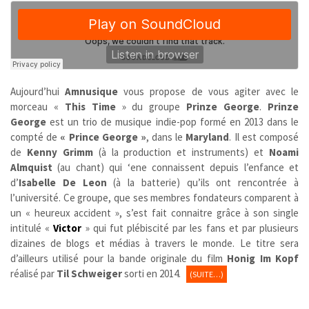
Aujourd’hui
Amnusique
vous propose de vous agiter avec le
morceau «
This Time
» du groupe
Prinze George
.
Prinze
George
est un trio de musique indie-pop formé en 2013 dans le
compté de
« Prince George »
, dans le
Maryland
. Il est composé
de
Kenny Grimm
(à la production et instruments) et
Noami
Almquist
(au chant) qui ‘ene connaissent depuis l’enfance et
d’
Isabelle De Leon
(à la batterie) qu’ils ont rencontrée à
l’université. Ce groupe, que ses membres fondateurs comparent à
un « heureux accident », s’est fait connaitre grâce à son single
intitulé «
Victor
» qui fut plébiscité par les fans et par plusieurs
dizaines de blogs et médias à travers le monde. Le titre sera
d’ailleurs utilisé pour la bande originale du film
Honig Im Kopf
réalisé par
Til Schweiger
sorti en 2014.
(SUITE…)