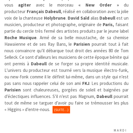
vous
agiter
avec le morceau
« New Order »
du
producteur
Français
Dabeull
, réalisé en collaboration avec la jolie
voix de la chanteuse
Holybrune
.
David Saïd
alias
Dabeull
est un
musicien, producteur et photographe, originaire de
Paris,
faisant
partie du cercle très fermé des artistes produits par le jeune label
Roche Musique
. Armé de sa belle moustache, de sa chemise
Hawaïenne et de ses Ray Bans, le
Parisien
pourrait tout à fait
nous convaincre qu’il débarque tout droit des années 80 de Tom
Selleck. Ce sont d’ailleurs les musiciens de cette époque bénite qui
ont permis à
Dabeull
de se forger sa propre identité musicale.
L’univers du producteur est tourné vers la musique électro-funk,
ou new-fonk comme il le définit lui-même, dans un style qui n’est
pas sans nous rappeler celui de son ami
FKJ
. Les productions du
Parisien
sont chaleureuses, gorgées de soleil et baignées par
d’éclectiques influences. S’il n’est pas Magnum,
Dabeull
pourrait
tout de même se targuer d’avoir pu faire se trémousser les plus
« Higgins » d’entre-nous.
(SUITE…)
MARDI