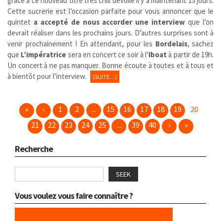
grâce à ce nouveau titre très chill dévoilé il y a maintenant 15 jours.
Cette sucrerie est l’occasion parfaite pour vous annoncer que le
quintet
a accepté de nous accorder une interview
que l’on
devrait réaliser dans les prochains jours. D’autres surprises sont à
venir prochainement ! En attendant, pour les
Bordelais
, sachez
que
L’impératrice
sera en concert ce soir à l’
Iboat
à partir de 19h.
Un concert à ne pas manquer. Bonne écoute à toutes et à tous et
à bientôt pour l’interview.
(SUITE…)
«
‹
1
2
...
15
16
17
18
19
20
21
22
23
24
25
...
39
40
›
»
Recherche
SEEK
Vous voulez vous faire connaître ?