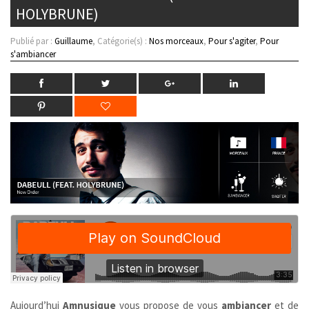
HOLYBRUNE)
Publié par :
Guillaume
, Catégorie(s) :
Nos morceaux
,
Pour s'agiter
,
Pour
s'ambiancer
Aujourd’hui
Amnusique
vous propose de vous
ambiancer
et de