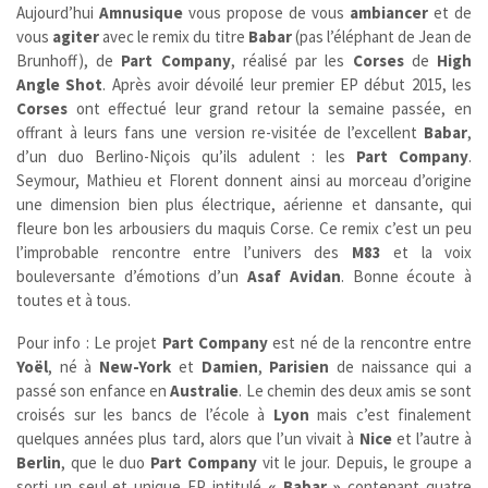
Aujourd’hui
Amnusique
vous propose de vous
ambiancer
et de
vous
agiter
avec le remix du titre
Babar
(pas l’éléphant de Jean de
Brunhoff), de
Part Company
, réalisé par les
Corses
de
High
Angle Shot
. Après avoir dévoilé leur premier EP début 2015, les
Corses
ont effectué leur grand retour la semaine passée, en
offrant à leurs fans une version re-visitée de l’excellent
Babar
,
d’un duo Berlino-Niçois qu’ils adulent : les
Part Company
.
Seymour, Mathieu et Florent donnent ainsi au morceau d’origine
une dimension bien plus électrique, aérienne et dansante, qui
fleure bon les arbousiers du maquis Corse. Ce remix c’est un peu
l’improbable rencontre entre l’univers des
M83
et la voix
bouleversante d’émotions d’un
Asaf Avidan
. Bonne écoute à
toutes et à tous.
Pour info : Le projet
Part Company
est né de la rencontre entre
Yoël
, né à
New-York
et
Damien
,
Parisien
de naissance qui a
passé son enfance en
Australie
. Le chemin des deux amis se sont
croisés sur les bancs de l’école à
Lyon
mais c’est finalement
quelques années plus tard, alors que l’un vivait à
Nice
et l’autre à
Berlin
, que le duo
Part Company
vit le jour. Depuis, le groupe a
sorti un seul et unique EP intitulé
« Babar »
contenant quatre