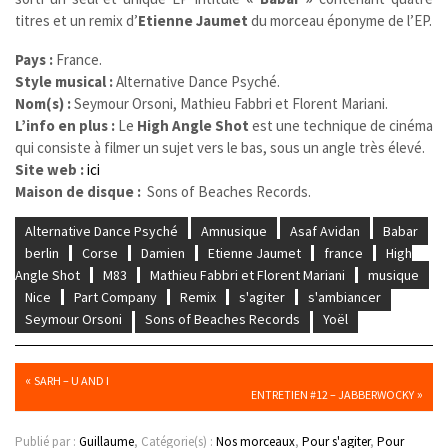
titres et un remix d’
Etienne Jaumet
du morceau éponyme de l’EP.
Pays :
France.
Style musical :
Alternative Dance Psyché.
Nom(s) :
Seymour Orsoni, Mathieu Fabbri et Florent Mariani.
L’info en plus :
Le
High Angle Shot
est une technique de cinéma
qui consiste à filmer un sujet vers le bas, sous un angle très élevé
.
Site web :
ici
Maison de disque :
Sons of Beaches Records.
Alternative Dance Psyché
Amnusique
Asaf Avidan
Babar
berlin
Corse
Damien
Etienne Jaumet
france
High
Angle Shot
M83
Mathieu Fabbri et Florent Mariani
musique
Nice
Part Company
Remix
s'agiter
s'ambiancer
Seymour Orsoni
Sons of Beaches Records
Yoël
«
SARH – U AND I
»
ENTRETIEN #12 – JABBERWOCKY
Publié par :
Guillaume
, Catégorie(s) :
Nos morceaux
,
Pour s'agiter
,
Pour