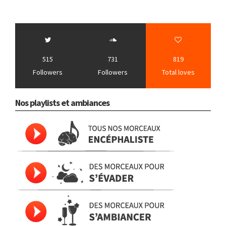
515
731
819
Followers
Followers
Total loves
Nos playlists et ambiances