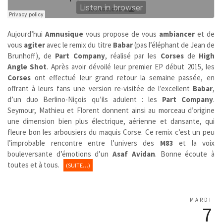
Aujourd’hui
Amnusique
vous propose de vous
ambiancer
et de
vous
agiter
avec le remix du titre
Babar
(pas l’éléphant de Jean de
Brunhoff), de
Part Company
, réalisé par les
Corses
de
High
Angle Shot
. Après avoir dévoilé leur premier EP début 2015, les
Corses
ont effectué leur grand retour la semaine passée, en
offrant à leurs fans une version re-visitée de l’excellent
Babar
,
d’un duo Berlino-Niçois qu’ils adulent : les
Part Company
.
Seymour, Mathieu et Florent donnent ainsi au morceau d’origine
une dimension bien plus électrique, aérienne et dansante, qui
fleure bon les arbousiers du maquis Corse. Ce remix c’est un peu
l’improbable rencontre entre l’univers des
M83
et la voix
bouleversante d’émotions d’un
Asaf Avidan
. Bonne écoute à
toutes et à tous.
(SUITE…)
MARDI
7