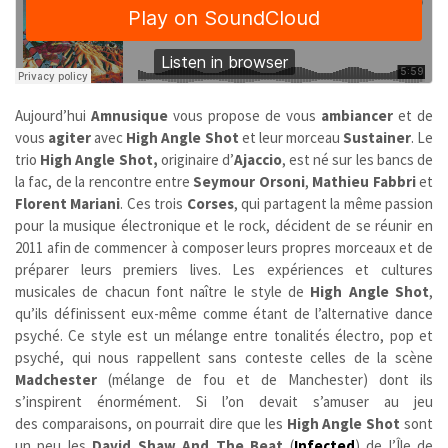
Aujourd’hui
Amnusique
vous propose de vous
ambiancer
et de
vous
agiter
avec
High Angle Shot
et leur morceau
Sustainer
. Le
trio
High Angle Shot,
originaire d’
Ajaccio
, est né sur les bancs de
la fac, de la rencontre entre
Seymour Orsoni
,
Mathieu Fabbri
et
Florent Mariani
. Ces trois
Corses
, qui partagent la même passion
pour la musique électronique et le rock, décident de se réunir en
2011 afin de commencer à composer leurs propres morceaux et de
préparer leurs premiers lives. Les expériences et cultures
musicales de chacun font naître le style de
High Angle Shot
,
qu’ils définissent eux-même comme étant de l’alternative dance
psyché. Ce style est un mélange entre tonalités électro, pop et
psyché, qui nous rappellent sans conteste celles de la scène
Madchester
(mélange de fou et de Manchester) dont ils
s’inspirent énormément. Si l’on devait s’amuser au jeu
des comparaisons, on pourrait dire que les
High Angle Shot
sont
un peu les
David Shaw And The Beat
(
Infected
) de l’Île de