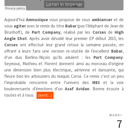
Aujourd’hui
Amnusique
vous propose de vous
ambiancer
et de
vous
agiter
avec le remix du titre
Babar
(pas l’éléphant de Jean de
Brunhoff), de
Part Company
, réalisé par les
Corses
de
High
Angle Shot
. Après avoir dévoilé leur premier EP début 2015, les
Corses
ont effectué leur grand retour la semaine passée, en
offrant à leurs fans une version re-visitée de l’excellent
Babar
,
d’un duo Berlino-Niçois qu’ils adulent : les
Part Company
.
Seymour, Mathieu et Florent donnent ainsi au morceau d’origine
une dimension bien plus électrique, aérienne et dansante, qui
fleure bon les arbousiers du maquis Corse. Ce remix c’est un peu
l’improbable rencontre entre l’univers des
M83
et la voix
bouleversante d’émotions d’un
Asaf Avidan
. Bonne écoute à
toutes et à tous.
(SUITE…)
MARDI
7