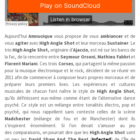
Aujourd’hui
Amnusique
vous propose de vous
ambiancer
et de
vous
agiter
avec
High Angle Shot
et leur morceau
Sustainer
. Le
trio
High Angle Shot,
originaire d’
Ajaccio
, est né sur les bancs de
la fac, de la rencontre entre
Seymour Orsoni
,
Mathieu Fabbri
et
Florent Mariani
. Ces trois
Corses
, qui partagent la même passion
pour la musique électronique et le rock, décident de se réunir en
2011 afin de commencer à composer leurs propres morceaux et de
préparer leurs premiers lives. Les expériences et cultures
musicales de chacun font naître le style de
High Angle Shot
,
qu’ils définissent eux-même comme étant de l’alternative dance
psyché. Ce style est un mélange entre tonalités électro, pop et
psyché, qui nous rappellent sans conteste celles de la scène
Madchester
(mélange de fou et de Manchester) dont ils
s’inspirent énormément. Si l’on devait s’amuser au jeu
des comparaisons, on pourrait dire que les
High Angle Shot
sont
un peu les
David Shaw And The Beat
(
Infected
) de l’Île de