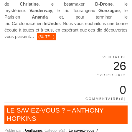
de
Christine
, le beatmaker
D-Drone
, le
mystérieux
Vanderway
, le trio Tourangeau
Gonzague
, le
Parisien
Ananda
et, pour terminer, le
trio Carolomacérien
InUnder
. Nous vous souhaitons une bonne
écoute à toutes et à tous, en espérant que ces dix découvertes
vous plaisent…
(SUITE…)
VENDREDI
26
FÉVRIER 2016
0
COMMENTAIRE(S)
LE SAVIEZ-VOUS ? – ANTHONY
HOPKINS
Publié par :
Guillaume
, Catégorie(s) :
Le saviez-vous ?