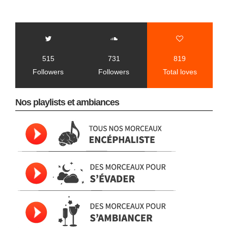
515
731
819
Followers
Followers
Total loves
Nos playlists et ambiances