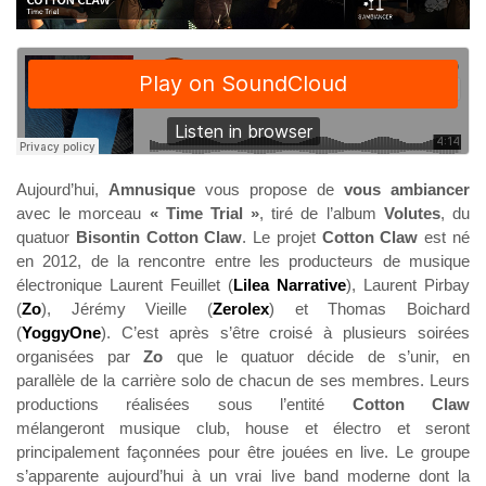
Aujourd’hui,
Amnusique
vous propose de
vous ambiancer
avec le morceau
« Time Trial »
, tiré de l’album
Volutes
,
du
quatuor
Bisontin
Cotton Claw
. Le projet
Cotton Claw
est né
en 2012, de la rencontre entre les producteurs de musique
électronique Laurent Feuillet (
Lilea Narrative
), Laurent Pirbay
(
Zo
), Jérémy Vieille (
Zerolex
) et Thomas Boichard
(
YoggyOne
). C’est après s’être croisé à plusieurs soirées
organisées par
Zo
que le quatuor décide de s’unir, en
parallèle de la carrière solo de chacun de ses membres. Leurs
productions réalisées sous l’entité
Cotton Claw
mélangeront musique club, house et électro et seront
principalement façonnées pour être jouées en live. Le groupe
s’apparente aujourd’hui à un vrai live band moderne dont la