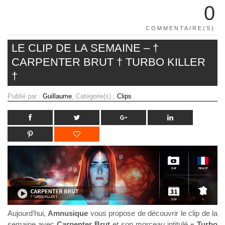
0
COMMENTAIRE(S)
LE CLIP DE LA SEMAINE – †
CARPENTER BRUT † TURBO KILLER
†
Publié par :
Guillaume
, Catégorie(s) :
Clips
Aujourd’hui,
Amnusique
vous propose de découvrir le clip de la
semaine avec
Carpenter Brut
et son morceau intitulé
« Turbo