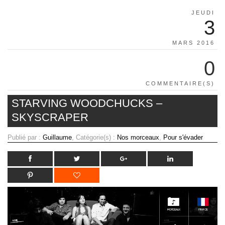
JEUDI
3
MARS 2016
0
COMMENTAIRE(S)
STARVING WOODCHUCKS –
SKYSCRAPER
Publié par :
Guillaume
, Catégorie(s) :
Nos morceaux
,
Pour s'évader