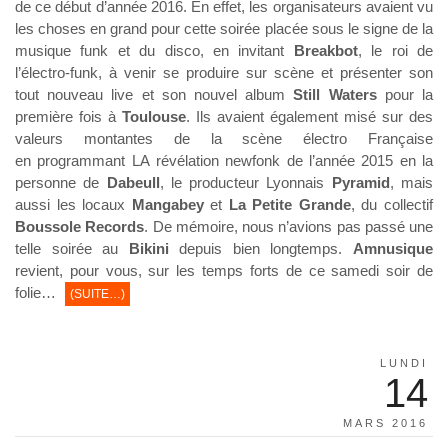
de ce début d’année 2016. En effet, les organisateurs avaient vu
les choses en grand pour cette soirée placée sous le signe de la
musique funk et du disco, en invitant
Breakbot
,
le roi de
l’électro-funk, à venir se produire sur scène et présenter son
tout nouveau live et son nouvel album
Still Waters
pour la
première fois à
Toulouse
. Ils avaient également misé sur des
valeurs montantes de la scène électro Française
en programmant LA révélation newfonk de l’année 2015 en la
personne de
Dabeull
, le producteur Lyonnais
Pyramid
, mais
aussi les locaux
Mangabey
et
La Petite Grande
,
du collectif
Boussole Records
. De mémoire, nous n’avions pas passé une
telle soirée au
Bikini
depuis bien longtemps.
Amnusique
revient, pour vous, sur les temps forts de ce samedi soir de
folie…
(SUITE…)
LUNDI
14
MARS 2016