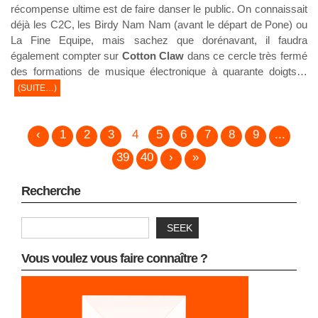
récompense ultime est de faire danser le public. On connaissait
déjà les C2C, les Birdy Nam Nam (avant le départ de Pone) ou
La Fine Equipe, mais sachez que dorénavant, il faudra
également compter sur
Cotton Claw
dans ce cercle très fermé
des formations de musique électronique à quarante doigts…
(SUITE…)
‹
1
2
3
4
5
6
7
8
9
...
39
40
›
»
Recherche
SEEK
Vous voulez vous faire connaître ?