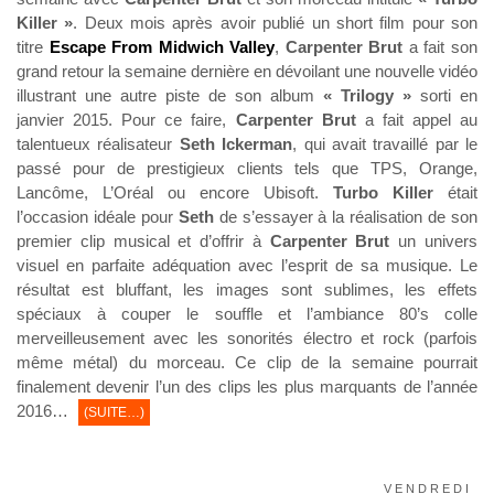
Killer »
. Deux mois après avoir publié un short film pour son
titre
Escape From Midwich Valley
,
Carpenter Brut
a fait son
grand retour la semaine dernière en dévoilant une nouvelle vidéo
illustrant une autre piste de son album
« Trilogy »
sorti en
janvier 2015. Pour ce faire,
Carpenter Brut
a fait appel au
talentueux réalisateur
Seth Ickerman
, qui avait travaillé par le
passé pour de prestigieux clients tels que TPS, Orange,
Lancôme, L’Oréal ou encore Ubisoft.
Turbo Killer
était
l’occasion idéale pour
Seth
de s’essayer à la réalisation de son
premier clip musical et d’offrir à
Carpenter Brut
un univers
visuel en parfaite adéquation avec l’esprit de sa musique. Le
résultat est bluffant, les images sont sublimes, les effets
spéciaux à couper le souffle et l’ambiance 80’s colle
merveilleusement avec les sonorités électro et rock (parfois
même métal) du morceau. Ce clip de la semaine pourrait
finalement devenir l’un des clips les plus marquants de l’année
2016…
(SUITE…)
VENDREDI