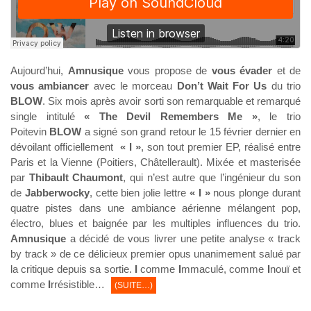
Aujourd’hui,
Amnusique
vous propose de
vous évader
et de
vous ambiancer
avec le morceau
Don’t Wait For Us
du trio
BLOW
. Six mois après avoir sorti son remarquable et remarqué
single intitulé
« The Devil Remembers Me »
, le trio
Poitevin
BLOW
a signé son grand retour le 15 février dernier en
dévoilant officiellement
« I »
, son tout premier EP, réalisé entre
Paris et la Vienne (Poitiers, Châtellerault). Mixée et masterisée
par
Thibault Chaumont
, qui n’est autre que l’ingénieur du son
de
Jabberwocky
, cette bien jolie lettre
« I »
nous plonge durant
quatre pistes dans une ambiance aérienne mélangent pop,
électro, blues et baignée par les multiples influences du trio.
Amnusique
a décidé de vous livrer une petite analyse « track
by track » de ce délicieux premier opus unanimement salué par
la critique depuis sa sortie.
I
comme
I
mmaculé, comme
I
nouï et
comme
I
rrésistible…
(SUITE…)