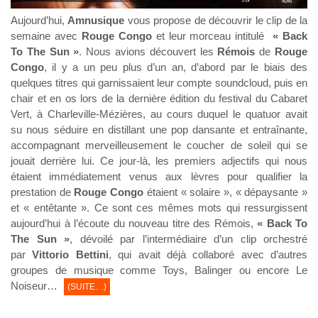
Aujourd’hui,
Amnusique
vous propose de découvrir le clip de la
semaine avec
Rouge Congo
et leur morceau intitulé
« Back
To The Sun »
. Nous avions découvert les
Rémois
de
Rouge
Congo
, il y a un peu plus d’un an, d’abord par le biais des
quelques titres qui garnissaient leur compte soundcloud, puis
en
chair et en os lors de la dernière édition du festival du Cabaret
Vert, à Charleville-Mézières, au cours duquel le quatuor avait
su nous séduire en distillant une pop dansante et entraînante,
accompagnant merveilleusement le coucher de soleil qui se
jouait derrière lui. Ce jour-là, les premiers adjectifs qui nous
étaient immédiatement venus aux lèvres pour qualifier la
prestation de
Rouge Congo
étaient « solaire », « dépaysante »
et « entêtante ». Ce sont ces mêmes mots qui ressurgissent
aujourd’hui à l’écoute du nouveau titre des Rémois,
« Back To
The Sun »
, dévoilé par l’intermédiaire d’un clip orchestré
par
Vittorio Bettini
, qui avait déjà collaboré avec d’autres
groupes de musique comme Toys, Balinger ou encore Le
Noiseur…
(SUITE…)