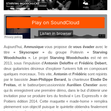
Aujourd’hui,
Amnusique
vous propose de
vous évader
avec le
titre
« Skyscraper »
du groupe Poitevin
« Starving
Woodchucks »
. Le projet
Starving Woodchucks
est né en
2013, sous l’impulsion d’
Antonin Deloffre
et
Frédéric Debert
,
deux guitaristes désireux d’explorer l’univers folk en composant
quelques morceaux. Très vite,
Antonin
et
Frédéric
sont rejoints
par le bassiste
Jean-Philippe Berard
,
la chanteuse
Elodie De
Freitas
, et le batteur/percussionniste
Aurélien Chestier
avec
qui ils enregistrent une première démo, dans le but d’obtenir une
invitation pour se produire lors du festival « Les Expressifs » de
Poitiers édition 2014. Cette maquette « made-home » remplira
pleinement son objectif puisque le quintette obtiendra finalement