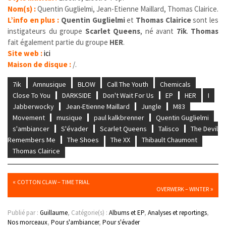
Nom(s) :
Quentin Guglielmi, Jean-Etienne Maillard, Thomas Clairice.
L’info en plus :
Quentin Guglielmi
et
Thomas Clairice
sont les
instigateurs du groupe
Scarlet Queens
, né avant
7ik
.
Thomas
fait également partie du groupe
HER
.
Site web :
ici
Maison de disque :
/.
7ik
Amnusique
BLOW
Call The Youth
Chemicals
Close To You
DARKSIDE
Don't Wait For Us
EP
HER
I
Jabberwocky
Jean-Etienne Maillard
Jungle
M83
Movement
musique
paul kalkbrenner
Quentin Guglielmi
s'ambiancer
S'évader
Scarlet Queens
Talisco
The Devil
Remembers Me
The Shoes
The XX
Thibault Chaumont
Thomas Clairice
«
COTTON CLAW – TIME TRIAL
»
OVERWERK – WINTER
Publié par :
Guillaume
, Catégorie(s) :
Albums et EP
,
Analyses et reportings
,
Nos morceaux
,
Pour s'ambiancer
,
Pour s'évader