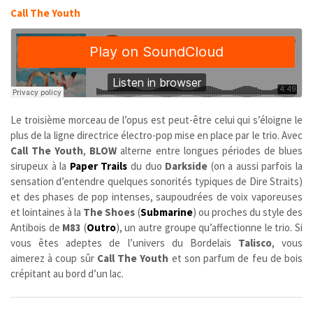
Call The Youth
Le troisième morceau de l’opus est peut-être celui qui s’éloigne le
plus de la ligne directrice électro-pop mise en place par le trio. Avec
Call The Youth
,
BLOW
alterne entre longues périodes de blues
sirupeux à la
Paper Trails
du duo
Darkside
(on a aussi parfois la
sensation d’entendre quelques sonorités typiques de Dire Straits)
et des phases de pop intenses, saupoudrées de voix vaporeuses
et lointaines à la
The Shoes
(
Submarine
) ou proches du style des
Antibois de
M83
(
Outro
), un autre groupe qu’affectionne le trio. Si
vous êtes adeptes de l’univers du Bordelais
Talisco
, vous
aimerez à coup sûr
Call The Youth
et son parfum de feu de bois
crépitant au bord d’un lac.