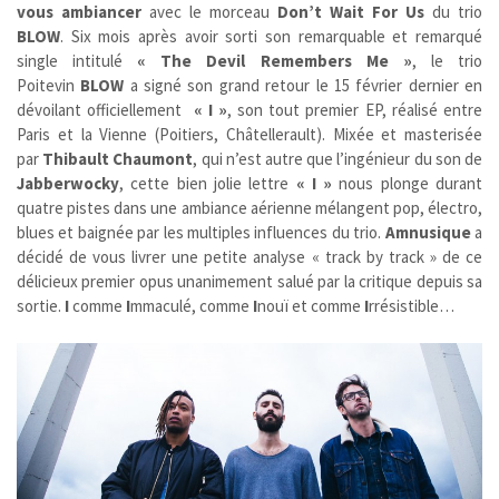
vous ambiancer
avec le morceau
Don’t Wait For Us
du trio
BLOW
. Six mois après avoir sorti son remarquable et remarqué
single intitulé
« The Devil Remembers Me »
, le trio
Poitevin
BLOW
a signé son grand retour le 15 février dernier en
dévoilant officiellement
« I »
, son tout premier EP, réalisé entre
Paris et la Vienne (Poitiers, Châtellerault). Mixée et masterisée
par
Thibault Chaumont
, qui n’est autre que l’ingénieur du son de
Jabberwocky
, cette bien jolie lettre
« I »
nous plonge durant
quatre pistes dans une ambiance aérienne mélangent pop, électro,
blues et baignée par les multiples influences du trio.
Amnusique
a
décidé de vous livrer une petite analyse « track by track » de ce
délicieux premier opus unanimement salué par la critique depuis sa
sortie.
I
comme
I
mmaculé, comme
I
nouï et comme
I
rrésistible…