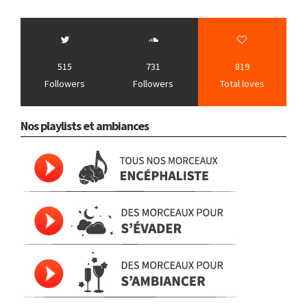
515
731
819
Followers
Followers
Total loves
Nos playlists et ambiances