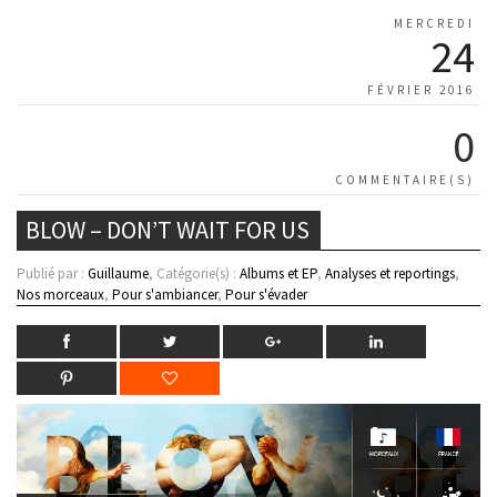
MERCREDI
24
FÉVRIER 2016
0
COMMENTAIRE(S)
BLOW – DON’T WAIT FOR US
Publié par :
Guillaume
, Catégorie(s) :
Albums et EP
,
Analyses et reportings
,
Nos morceaux
,
Pour s'ambiancer
,
Pour s'évader