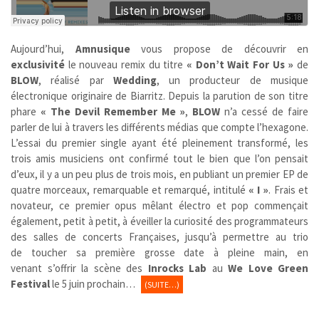
Aujourd’hui,
Amnusique
vous propose de découvrir en
exclusivité
le nouveau remix du titre
« Don’t Wait For Us »
de
BLOW
, réalisé par
Wedding
, un producteur de musique
électronique originaire de Biarritz. Depuis la parution de son titre
phare
« The Devil Remember Me »
,
BLOW
n’a cessé de faire
parler de lui à travers les différents médias que compte l’hexagone.
L’essai du premier single ayant été pleinement transformé, les
trois amis musiciens ont confirmé tout le bien que l’on pensait
d’eux, il y a un peu plus de trois mois, en publiant un premier EP de
quatre morceaux, remarquable et remarqué, intitulé
« I »
. Frais et
novateur, ce premier opus mêlant électro et pop commençait
également, petit à petit, à éveiller la curiosité des programmateurs
des salles de concerts Françaises, jusqu’à permettre au trio
de toucher sa première grosse date à pleine main, en
venant s’offrir la scène des
Inrocks Lab
au
We Love Green
Festival
le 5 juin prochain…
(SUITE…)