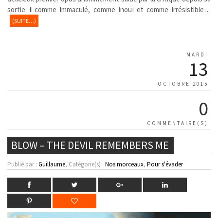
sortie.
I
comme
I
mmaculé, comme
I
nouï et comme
I
rrésistible…
(SUITE…)
MARDI
13
OCTOBRE 2015
0
COMMENTAIRE(S)
BLOW – THE DEVIL REMEMBERS ME
Publié par :
Guillaume
, Catégorie(s) :
Nos morceaux
,
Pour s'évader