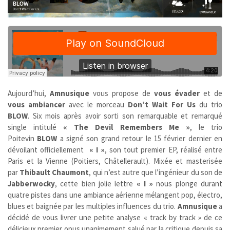
Aujourd’hui,
Amnusique
vous propose de
vous évader
et de
vous ambiancer
avec le morceau
Don’t Wait For Us
du trio
BLOW
. Six mois après avoir sorti son remarquable et remarqué
single intitulé
« The Devil Remembers Me »
, le trio
Poitevin
BLOW
a signé son grand retour le 15 février dernier en
dévoilant officiellement
« I »
, son tout premier EP, réalisé entre
Paris et la Vienne (Poitiers, Châtellerault). Mixée et masterisée
par
Thibault Chaumont
, qui n’est autre que l’ingénieur du son de
Jabberwocky
, cette bien jolie lettre
« I »
nous plonge durant
quatre pistes dans une ambiance aérienne mélangent pop, électro,
blues et baignée par les multiples influences du trio.
Amnusique
a
décidé de vous livrer une petite analyse « track by track » de ce
délicieux premier opus unanimement salué par la critique depuis sa