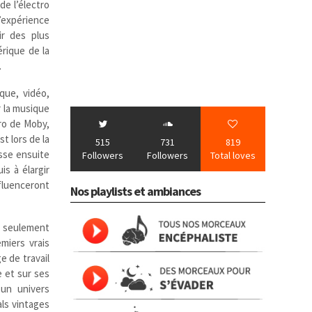
de l’électro
l’expérience
ir des plus
rique de la
…
que, vidéo,
r la musique
tro de Moby,
t lors de la
515
731
819
sse ensuite
Followers
Followers
Total loves
is à élargir
fluenceront
Nos playlists et ambiances
t seulement
miers vrais
e de travail
e et sur ses
 un univers
als vintages