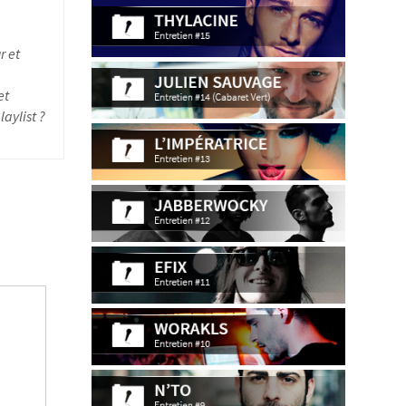
r et
et
aylist ?