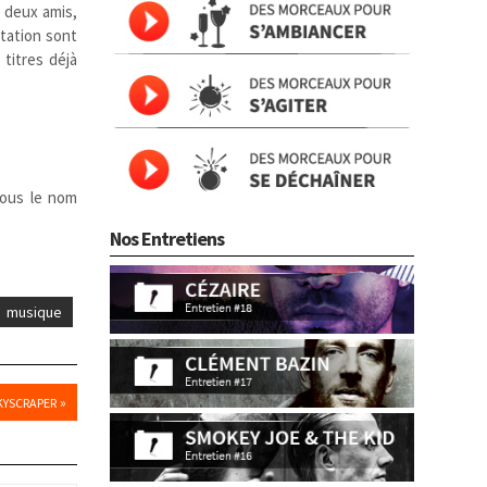
 deux amis,
ntation sont
 titres déjà
sous le nom
Nos Entretiens
musique
»
KYSCRAPER