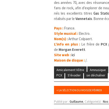
des années 70, avec des résonances
fans de rock, afin d’explorer de no
nés les excellents titres
Gas Stati
réalisés par le
Vannetais
. Bonne éco
Pays :
France.
Style musical :
Electro.
Nom(s) :
Arthur Colpaert.
L’info en plus :
Le frère de
PCX
p
de
Morgan Everett
.
Site web :
ici
Maison de disque :
/.
Amicalement Vôtre
Amnusique
PCX
S'évader
se déchaîner
«
LA SÉLECTION DU MOIS DE FÉVRIER
Publié par :
Guillaume
, Catégorie(s) :
Nos