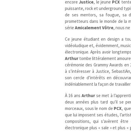
encore
Justice
, le jeune
PCX
tente,
puissante, rock et underground typi
de ses mentors, sa fougue, sa dé
prometteurs dans le monde de la m
série
Amicalement Vôtre
, nous ne
Ce jeune étudiant en design a touj
vidéoludique et, évidemment, musica
électronique. Après avoir longtemps
Arthur
tombe littéralement amoureux 
cérémonie des Grammy Awards en 2
à s’intéresser à Justice, SebastiAn
son cercle d’intérêts en découvra
indéniablement la façon de travaille
À 16 ans
Arthur
se met à l’apprent
deux années plus tard qu’il se pe
morceaux, sous le nom de
PCX
, que
que lui imposent ses études, l’arti
compositions, qui s’avèrent être
électronique plus « sale » et plus «