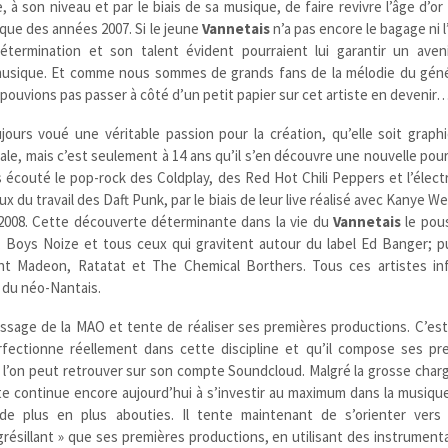
 à son niveau et par le biais de sa musique, de faire revivre l’âge d’or 
que des années 2007. Si le jeune
Vannetais
n’a pas encore le bagage ni 
termination et son talent évident pourraient lui garantir un aven
usique. Et comme nous sommes de grands fans de la mélodie du géné
 pouvions pas passer à côté d’un petit papier sur cet artiste en devenir
ours voué une véritable passion pour la création, qu’elle soit graphi
le, mais c’est seulement à 14 ans qu’il s’en découvre une nouvelle pou
 écouté le pop-rock des Coldplay, des Red Hot Chili Peppers et l’élec
du travail des Daft Punk, par le biais de leur live réalisé avec Kanye Wes
008. Cette découverte déterminante dans la vie du
Vannetais
le pou
, Boys Noize et tous ceux qui gravitent autour du label Ed Banger; pu
nt Madeon, Ratatat et The Chemical Borthers. Tous ces artistes in
r du néo-Nantais.
issage de la MAO et tente de réaliser ses premières productions. C’es
rfectionne réellement dans cette discipline et qu’il compose ses pre
 l’on peut retrouver sur son compte Soundcloud. Malgré la grosse charg
ste continue encore aujourd’hui à s’investir au maximum dans la musiqu
 de plus en plus abouties. Il tente maintenant de s’orienter vers
 grésillant » que ses premières productions, en utilisant des instrument