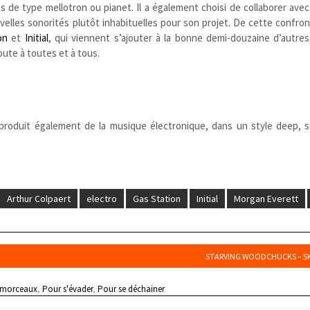
 de type mellotron ou pianet. Il a également choisi de collaborer avec
uvelles sonorités plutôt inhabituelles pour son projet. De cette confro
on
et
Initial
, qui viennent s’ajouter à la bonne demi-douzaine d’autres
ute à toutes et à tous.
roduit également de la musique électronique, dans un style deep, 
Arthur Colpaert
electro
Gas Station
Initial
Morgan Everett
STARVING WOODCHUCKS – S
 morceaux
,
Pour s'évader
,
Pour se déchainer