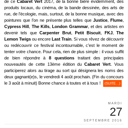
de ce
Cabaret Vert
2017, de la bonne bière évidemment, des
produits locaux, du cinéma, de la bande dessinée, des arts de
rue, de l’écologie, mais, surtout, de la bonne musique, avec des
pointures que l’on ne présente plus telles que
Justice
,
Flume
,
Cypress Hill
,
The Kills
,
London Grammar
, et des artistes en
devenir tels que
Carpenter Brut
,
Petit Biscuit
,
FKJ
,
The
Lemon Twigs
ou encore
Last Train
. Si vous rêvez de découvrir
ou redécouvrir ce festival incontournable, c’est le moment de
tenter votre chance. Pour cela, rien de plus simple : il vous suffit
de bien répondre à
8 questions
traitant des principales
nouveautés de cette 13ème édition du
Cabaret Vert
. Vous
participerez alors au tirage au sort qui désignera les noms des
deux gagnant(e)s, le vendredi 4 août prochain. (Fin du concours
le 3 août à minuit) Bonne chance à toutes et à tous !
(SUITE…)
MARDI
27
SEPTEMBRE 2016