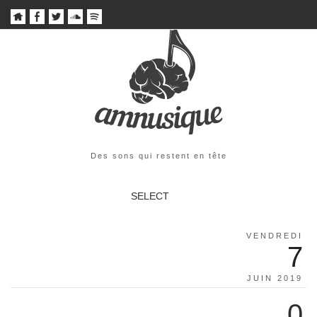
Des sons qui restent en tête
SELECT
VENDREDI
7
JUIN 2019
0