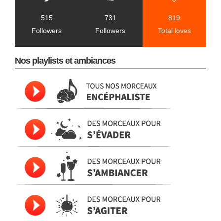
515
731
819
Followers
Followers
Total loves
Nos playlists et ambiances