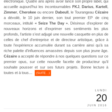
électronique. Quatre ans après avoir lancé son propre label, qui
accueille aujourd’hui les incontournables
FKJ
,
Darius
,
Kartell
,
Zimmer
,
Cherokee
ou encore
Dabeull
, le Tourangeau
Cézaire
a dévoilé, le 10 juin dernier, son tout premier EP de cinq
morceaux, intitulé
« Seize The Day »
. Désireux d’explorer de
nouveaux horizons et d’exprimer ses sentiments les plus
profonds, l’artiste s’est adjugé une nouvelle casquette en plus de
celles de chef d’entreprise et de directeur artistique, grâce à
toute l’expérience accumulée durant sa carrière ainsi qu’à sa
riche palette d’influences amassées depuis son plus jeune âge.
Cézaire
a accepté de répondre à nos quelques questions sur ce
premier opus, sur cette nouvelle facette de producteur qu’il
souhaite pousser et sur ses futurs projets. Bonne lecture à
toutes et à tous…
(SUITE…)
LUNDI
20
JUIN 2016