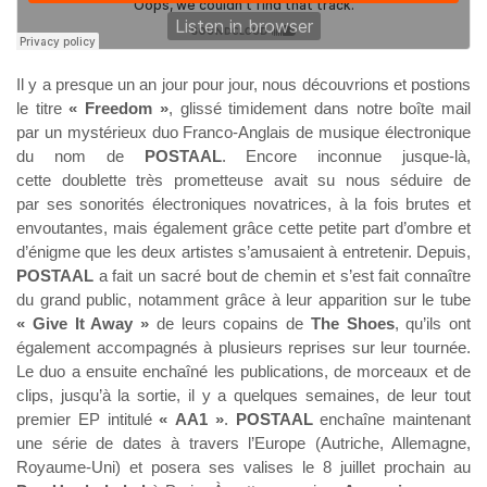
Il y a presque un an jour pour jour, nous découvrions et postions
le titre
« Freedom »
, glissé timidement dans notre boîte mail
par un mystérieux duo Franco-Anglais de musique électronique
du nom de
POSTAAL
. Encore inconnue jusque-là,
cette doublette très prometteuse avait su nous séduire de
par ses sonorités électroniques novatrices, à la fois brutes et
envoutantes, mais également grâce cette petite part d’ombre et
d’énigme que les deux artistes s’amusaient à entretenir. Depuis,
POSTAAL
a fait un sacré bout de chemin et s’est fait connaître
du grand public, notamment grâce à leur apparition sur le tube
« Give It Away »
de leurs copains de
The Shoes
, qu’ils ont
également accompagnés à plusieurs reprises sur leur tournée.
Le duo a ensuite enchaîné les publications, de morceaux et de
clips, jusqu’à la sortie, il y a quelques semaines, de leur tout
premier EP intitulé
« AA1 »
.
POSTAAL
enchaîne maintenant
une série de dates à travers l’Europe (Autriche, Allemagne,
Royaume-Uni) et posera ses valises le 8 juillet prochain au