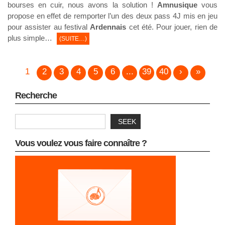
bourses en cuir, nous avons la solution !
Amnusique
vous
propose en effet de remporter l’un des deux pass 4J mis en jeu
pour assister au festival
Ardennais
cet été. Pour jouer, rien de
plus simple…
(SUITE…)
1
2
3
4
5
6
...
39
40
›
»
Recherche
SEEK
Vous voulez vous faire connaître ?