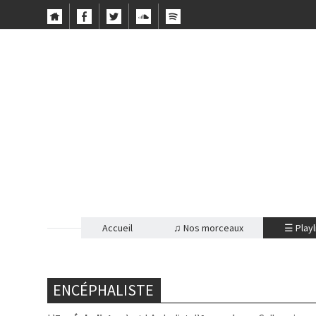
Accueil
♫ Nos morceaux
☰ Playl
ENCÉPHALISTE