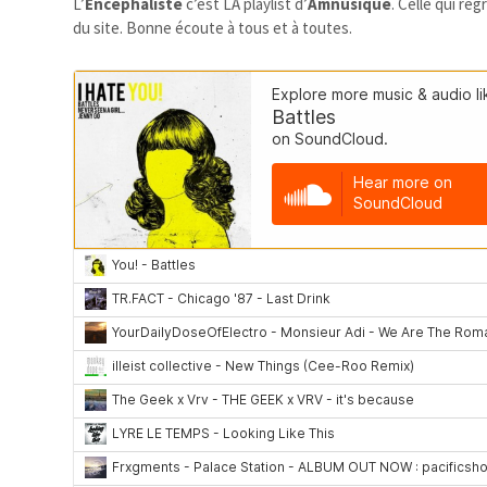
L’
Encéphaliste
c’est LA playlist d’
Amnusique
. Celle qui re
du site. Bonne écoute à tous et à toutes.